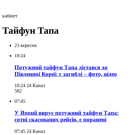
кабінет
Тайфун Тапа
23 вересня
10:24
Потужний тайфун Тапа дістався до
Південної Кореї: є загиблі – фото, відео
10:24
24 Канал
582
07:45
У Японії вирує потужний тайфун Тапа:
сотні скасованих рейсів, є поранені
07:45
24 Канал