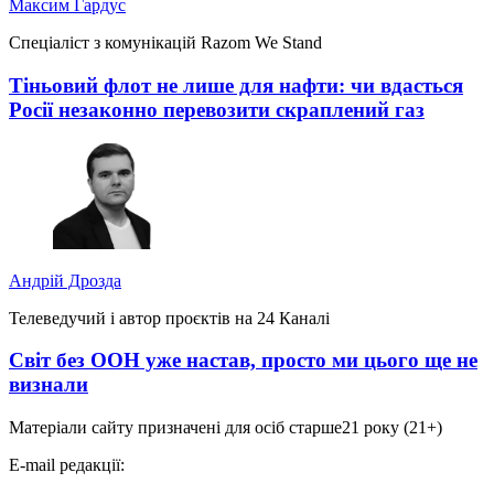
Максим Гардус
Спеціаліст з комунікацій Razom We Stand
Тіньовий флот не лише для нафти: чи вдасться
Росії незаконно перевозити скраплений газ
Андрій Дрозда
Телеведучий і автор проєктів на 24 Каналі
Світ без ООН уже настав, просто ми цього ще не
визнали
Матеріали сайту призначені для осіб старше
21 року (21+)
E-mail редакції: