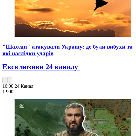
"Шахеди" атакували Україну: де були вибухи та
які наслідки ударів
Ексклюзиви 24 каналу
16:00
24 Канал
1 900