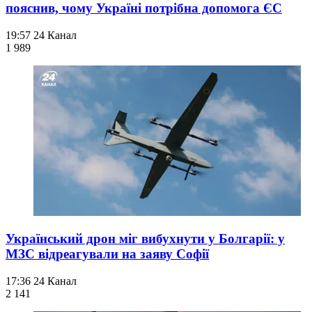
пояснив, чому Україні потрібна допомога ЄС
19:57
24 Канал
1 989
Український дрон міг вибухнути у Болгарії: у
МЗС відреагували на заяву Софії
17:36
24 Канал
2 141