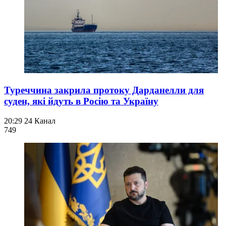
Туреччина закрила протоку Дарданелли для
суден, які йдуть в Росію та Україну
20:29
24 Канал
749