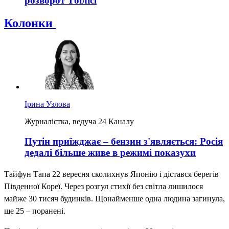
розворот Тбілісі
Колонки
Ірина Узлова
Журналістка, ведуча 24 Каналу
Путін приїжджає – бензин з'являється: Росія
дедалі більше живе в режимі показухи
Тайфун Тапа 22 вересня сколихнув Японію і дістався берегів
Південної Кореї. Через розгул стихії без світла лишилося
майже 30 тисяч будинків. Щонайменше одна людина загинула,
ще 25 – поранені.