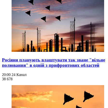
Росіяни планують влаштувати так зване "вільне
полювання" в одній з прифронтових областей
20:00
24 Канал
38 678