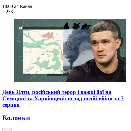
18:00
24 Канал
2 233
День Ялти, російський терор і важкі бої на
Сумщині та Харківщині: огляд подій війни за 7
серпня
Колонки