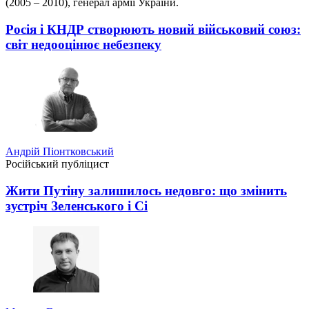
(2005 – 2010), генерал армії України.
Росія і КНДР створюють новий військовий союз:
світ недооцінює небезпеку
Андрій Піонтковський
Російський публіцист
Жити Путіну залишилось недовго: що змінить
зустріч Зеленського і Сі