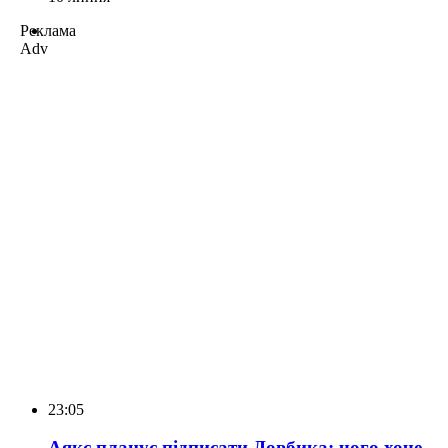
Реклама
Adv
23:05
Аякс планує підписати Довбика: чого хоче