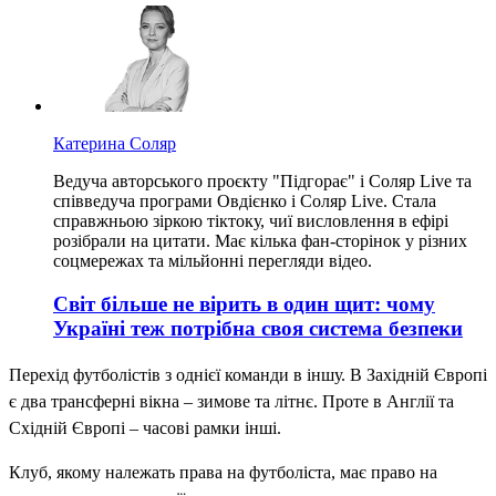
Катерина Соляр
Ведуча авторського проєкту "Підгорає" і Соляр Live та
співведуча програми Овдієнко і Соляр Live. Стала
справжньою зіркою тіктоку, чиї висловлення в ефірі
розібрали на цитати. Має кілька фан-сторінок у різних
соцмережах та мільйонні перегляди відео.
Світ більше не вірить в один щит: чому
Україні теж потрібна своя система безпеки
Перехід футболістів з однієї команди в іншу. В Західній Європі
є два трансферні вікна – зимове та літнє. Проте в Англії та
Східній Європі – часові рамки інші.
Клуб, якому належать права на футболіста, має право на