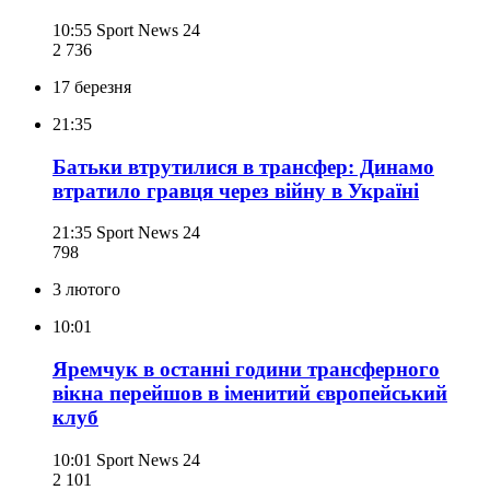
10:55
Sport News 24
2 736
17 березня
21:35
Батьки втрутилися в трансфер: Динамо
втратило гравця через війну в Україні
21:35
Sport News 24
798
3 лютого
10:01
Яремчук в останні години трансферного
вікна перейшов в іменитий європейський
клуб
10:01
Sport News 24
2 101