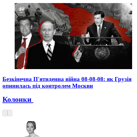
Безкінечна П'ятиденна війна 08-08-08: як Грузія
опинилась під контролем Москви
Колонки