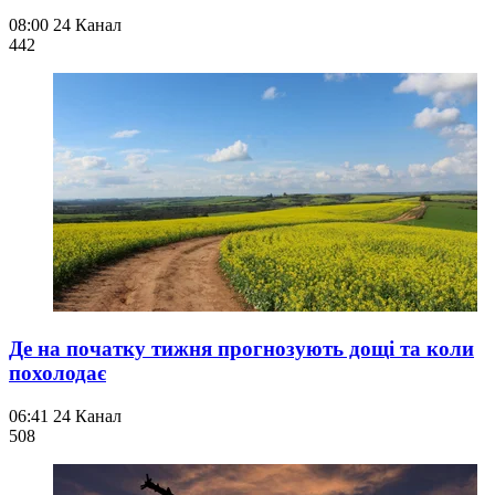
08:00
24 Канал
44
2
Де на початку тижня прогнозують дощі та коли
похолодає
06:41
24 Канал
508