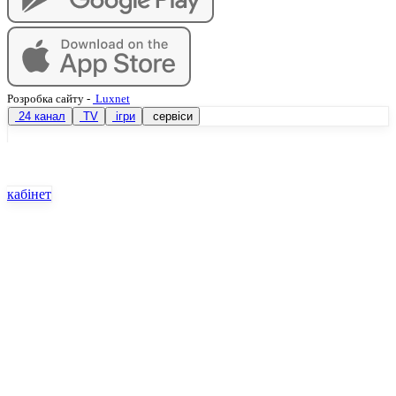
Розробка сайту
-
Luxnet
24 канал
TV
ігри
сервіси
кабінет