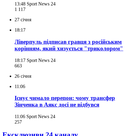
13:48
Sport News 24
1 117
27 січня
18:17
Ліверпуль підписав гравця з російським
корінням, який хизується "триколором"
18:17
Sport News 24
663
26 січня
11:06
Існує чимало перепон: чому трансфер
Зінченка в Аякс досі не відбувся
11:06
Sport News 24
257
Ексклюзиви 24 каналу