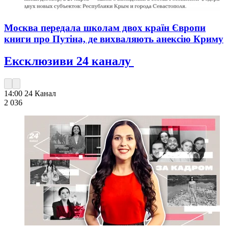
Москва передала школам двох країн Європи
книги про Путіна, де вихваляють анексію Криму
Ексклюзиви 24 каналу
14:00
24 Канал
2 036