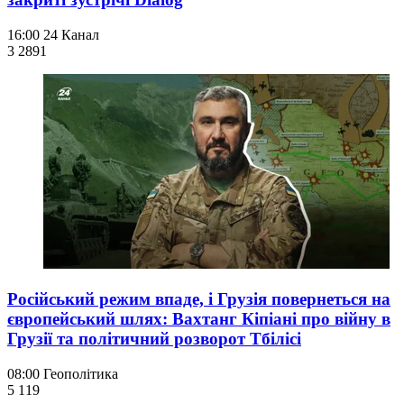
16:00
24 Канал
3 289
1
Російський режим впаде, і Грузія повернеться на
європейський шлях: Вахтанг Кіпіані про війну в
Грузії та політичний розворот Тбілісі
08:00
Геополітика
5 119