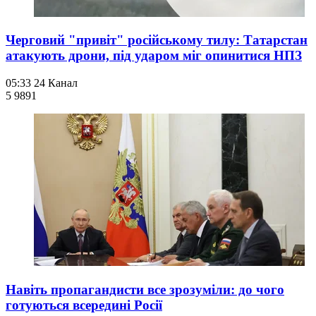
Черговий "привіт" російському тилу: Татарстан
атакують дрони, під ударом міг опинитися НПЗ
05:33
24 Канал
5 989
1
Навіть пропагандисти все зрозуміли: до чого
готуються всередині Росії