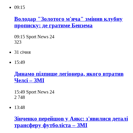
09:15
Володар "Золотого м'яча" змінив клубну
прописку: де гратиме Бензема
09:15
Sport News 24
323
31 січня
15:49
Динамо підпише легіонера, якого втратив
Челсі – ЗМІ
15:49
Sport News 24
2 748
13:48
Зінченко перейшов у Аякс: з'явилися деталі
трансферу футболіста – ЗМІ