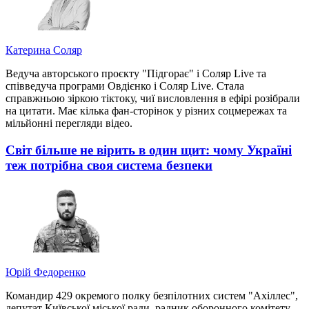
Катерина Соляр
Ведуча авторського проєкту "Підгорає" і Соляр Live та
співведуча програми Овдієнко і Соляр Live. Стала
справжньою зіркою тіктоку, чиї висловлення в ефірі розібрали
на цитати. Має кілька фан-сторінок у різних соцмережах та
мільйонні перегляди відео.
Світ більше не вірить в один щит: чому Україні
теж потрібна своя система безпеки
Юрій Федоренко
Командир 429 окремого полку безпілотних систем "Ахіллес",
депутат Київської міської ради, радник оборонного комітету