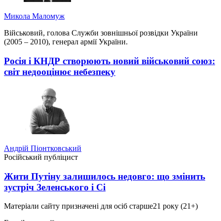
Микола Маломуж
Військовий, голова Служби зовнішньої розвідки України
(2005 – 2010), генерал армії України.
Росія і КНДР створюють новий військовий союз:
світ недооцінює небезпеку
Андрій Піонтковський
Російський публіцист
Жити Путіну залишилось недовго: що змінить
зустріч Зеленського і Сі
Матеріали сайту призначені для осіб старше
21 року (21+)