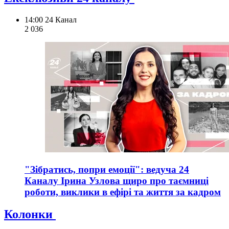
14:00
24 Канал
2 036
"Зібратись, попри емоції": ведуча 24
Каналу Ірина Узлова щиро про таємниці
роботи, виклики в ефірі та життя за кадром
Колонки