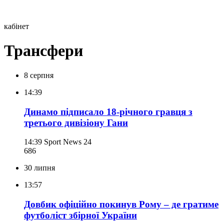
кабінет
Трансфери
8 серпня
14:39
Динамо підписало 18-річного гравця з
третього дивізіону Гани
14:39
Sport News 24
686
30 липня
13:57
Довбик офіційно покинув Рому – де гратиме
футболіст збірної України