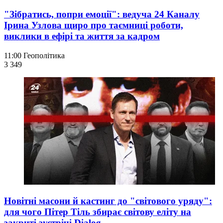
"Зібратись, попри емоції": ведуча 24 Каналу
Ірина Узлова щиро про таємниці роботи,
виклики в ефірі та життя за кадром
11:00
Геополітика
3 349
Новітні масони й кастинг до "світового уряду":
для чого Пітер Тіль збирає світову еліту на
закриті зустрічі Dialog