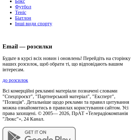
Бокс
Футбол
Теніс
Біатлон
Інші види спорту
Email — розсилки
Будьте в курсі всіх новин і оновлень! Перейдіть на сторінку
наших розсилок, щоб обрати ті, що відповідають вашим
інтересам.
до розсилок
Всі комерційні рекламні матеріали позначені словами
"Спецпроєкт", "Партнерський матеріал", "Експерт",
"Позиція". Детальніше щодо реклами та правил цитування
можна ознайомитись в правилах користування сайтом. Усі
права захищені. © 2005—
2026
, ПрАТ «Телерадіокомпанія
"Люкс"», 24 Канал.