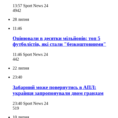
13:57
Sport News 24
494
2
28 липня
11:46
Оцінювали в десятки мільйонів: топ 5
футболістів, які стали "безкоштовними"
11:46
Sport News 24
442
22 липня
23:40
Забарний може повернутись в АПЛ:
українця запропонували двом грандам
23:40
Sport News 24
519
10 липня