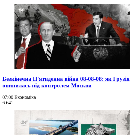
Безкінечна П'ятиденна війна 08-08-08: як Грузія
опинилась під контролем Москви
07:00
Економіка
6 641