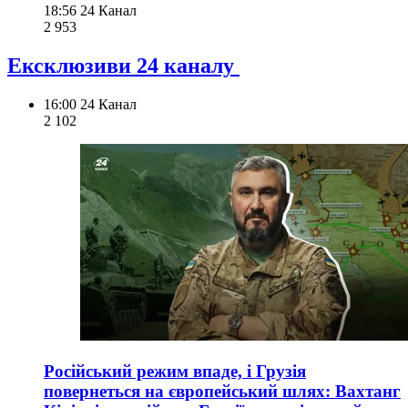
18:56
24 Канал
2 953
Ексклюзиви 24 каналу
16:00
24 Канал
2 102
Російський режим впаде, і Грузія
повернеться на європейський шлях: Вахтанг