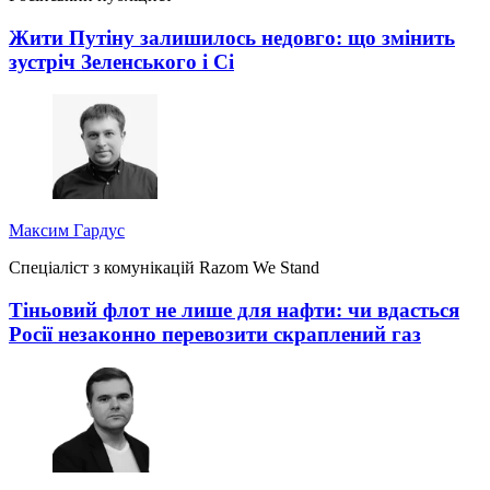
Жити Путіну залишилось недовго: що змінить
зустріч Зеленського і Сі
Максим Гардус
Спеціаліст з комунікацій Razom We Stand
Тіньовий флот не лише для нафти: чи вдасться
Росії незаконно перевозити скраплений газ