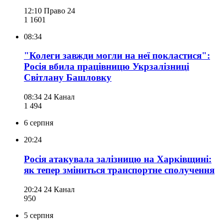
12:10
Право 24
1 160
1
08:34
"Колеги завжди могли на неї покластися":
Росія вбила працівницю Укрзалізниці
Світлану Башловку
08:34
24 Канал
1 494
6 серпня
20:24
Росія атакувала залізницю на Харківщині:
як тепер зміниться транспортне сполучення
20:24
24 Канал
950
5 серпня