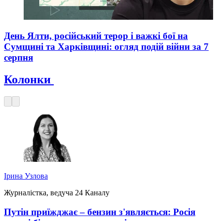
День Ялти, російський терор і важкі бої на
Сумщині та Харківщині: огляд подій війни за 7
серпня
Колонки
Ірина Узлова
Журналістка, ведуча 24 Каналу
Путін приїжджає – бензин з'являється: Росія