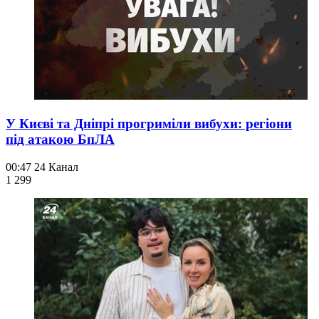
У Києві та Дніпрі прогриміли вибухи: регіони
під атакою БпЛА
00:47
24 Канал
1 299