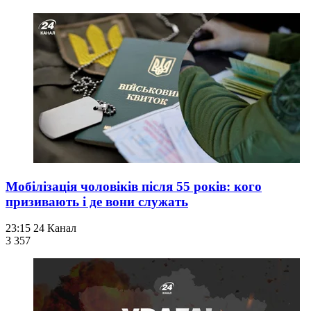
Мобілізація чоловіків після 55 років: кого
призивають і де вони служать
23:15
24 Канал
3 357