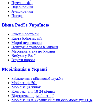
Прямий ефір
Відеоновини
Аудіоновини
Погода
Війна Росії з Україною
Ракетні обстріли
Карта бойових дій
Мирні переговори
Повітряна тривога в Україні
Масована атака по Україні
Вибухи у Росії
Втрати ворога
Мобілізація в Україні
Звільнення з військової служби
Мобілізація 50+
Мобілізація жінок
Контракт для 18-24-річних
Відстрочка від мобілізації
Мобілізація в Україні: скільки осіб мобілізує ТЦК