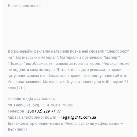
Наши приложения:
android
apple
smart tv
samsung smart tv
Всі комерційні рекламні матеріали позначені словами "Спецпроєкт"
чи "Партнерський матеріал". Матеріали з позначкою "Експерт",
"Позиція" відображають позицію авторів та героїв. Редакція може
не поділяти їхніх поглядів. Детальніше щодо реклами та правил
цитування можна ознайомитись в правилах користування сайтом.
Усі права захищені.
Матеріали сайту призначені для осіб старше
21
року (21+)
Онлайн-медіа «24 Канал»
пл. Галицька, буд. 15, м. Львів, 79008
Телефон
+380 (32) 229-77-77
Адреса електронної пошти —
legal@24tv.com.ua
Ідентифікатор онлайн-медіа в Реєстрі суб'єктів у сфері медіа —
R40-06057