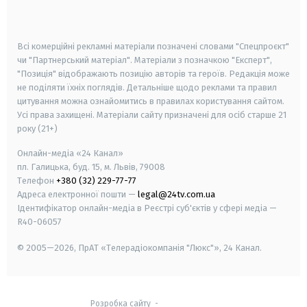
smart tv
samsung smart tv
Всі комерційні рекламні матеріали позначені словами "Спецпроєкт"
чи "Партнерський матеріал". Матеріали з позначкою "Експерт",
"Позиція" відображають позицію авторів та героїв. Редакція може
не поділяти їхніх поглядів. Детальніше щодо реклами та правил
цитування можна ознайомитись в правилах користування сайтом.
Усі права захищені.
Матеріали сайту призначені для осіб старше
21
року (21+)
Онлайн-медіа «24 Канал»
пл. Галицька, буд. 15, м. Львів, 79008
Телефон
+380 (32) 229-77-77
Адреса електронної пошти —
legal@24tv.com.ua
Ідентифікатор онлайн-медіа в Реєстрі суб'єктів у сфері медіа —
R40-06057
© 2005—2026,
ПрАТ «Телерадіокомпанія "Люкс"», 24 Канал.
Розробка сайту
-