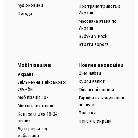
Аудіоновини
Повітряна тривога в
Україні
Погода
Масована атака по
Україні
Вибухи у Росії
Втрати ворога
Мобілізація в
Новини економіки
Ціна нафти
Україні
Курси валют
Звільнення з військової
служби
Фінансові новини
Мобілізація 50+
Тарифи на комунальні
послуги
Мобілізація жінок
Податки
Контракт для 18-24-
річних
Пенсія в Україні
Відстрочка від
мобілізації