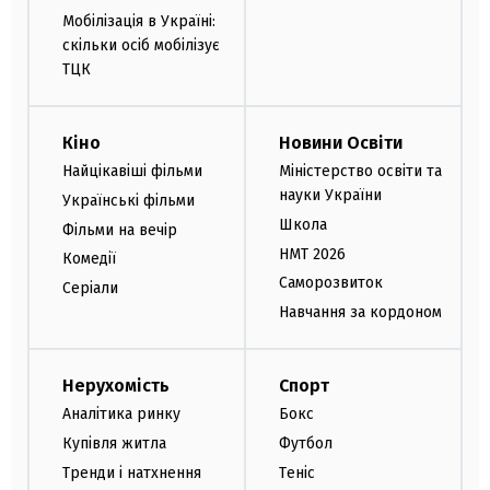
Мобілізація в Україні:
скільки осіб мобілізує
ТЦК
Кіно
Новини Освіти
Найцікавіші фільми
Міністерство освіти та
науки України
Українські фільми
Школа
Фільми на вечір
НМТ 2026
Комедії
Саморозвиток
Серіали
Навчання за кордоном
Нерухомість
Спорт
Аналітика ринку
Бокс
Купівля житла
Футбол
Тренди і натхнення
Теніс