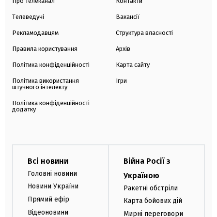
Про телеканал
Контакти
Телеведучі
Вакансії
Рекламодавцям
Структура власності
Правила користування
Архів
Політика конфіденційності
Карта сайту
Політика використання
Ігри
штучного інтелекту
Політика конфіденційності
додатку
Всі новини
Війна Росії з
Головні новини
Україною
Новини України
Ракетні обстріли
Прямий ефір
Карта бойових дій
Відеоновини
Мирні переговори