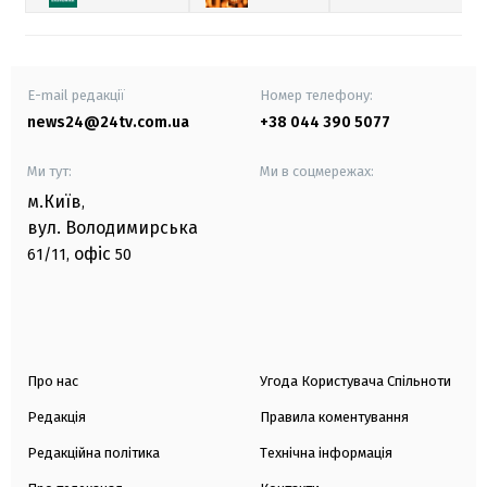
E-mail редакції
Номер телефону:
news24@24tv.com.ua
+38 044 390 5077
Ми тут:
Ми в соцмережах:
м.Київ
,
вул. Володимирська
офіс
61/11,
50
Про нас
Угода Користувача Спільноти
Редакція
Правила коментування
Редакційна політика
Технічна інформація