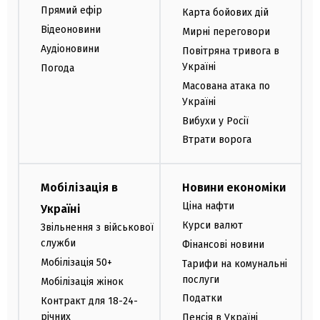
Прямий ефір
Карта бойових дій
Відеоновини
Мирні переговори
Аудіоновини
Повітряна тривога в
Україні
Погода
Масована атака по
Україні
Вибухи у Росії
Втрати ворога
Мобілізація в
Новини економіки
Ціна нафти
Україні
Курси валют
Звільнення з військової
служби
Фінансові новини
Мобілізація 50+
Тарифи на комунальні
послуги
Мобілізація жінок
Податки
Контракт для 18-24-
річних
Пенсія в Україні