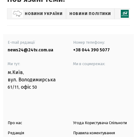
НОВИНИ УКРАЇНИ
НОВИНИ ПОЛІТИКИ
Е
E-mail редакції
Номер телефону:
news24@24tv.com.ua
+38 044 390 5077
Ми тут:
Ми в соцмережах:
м.Київ
,
вул. Володимирська
офіс
61/11,
50
Про нас
Угода Користувача Спільноти
Редакція
Правила коментування