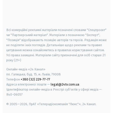
android
apple
smart tv
samsung smart tv
Всі комерційні рекламні матеріали позначені словами "Спецпроєкт"
чи "Партнерський матеріал". Матеріали з позначкою "Експерт",
"Позиція" відображають позицію авторів та героїв. Редакція може
не поділяти їхніх поглядів. Детальніше щодо реклами та правил
цитування можна ознайомитись в правилах користування сайтом.
Усі права захищені.
Матеріали сайту призначені для осіб старше
21
року (21+)
Онлайн-медіа «24 Канал»
пл. Галицька, буд. 15, м. Львів, 79008
Телефон
+380 (32) 229-77-77
Адреса електронної пошти —
legal@24tv.com.ua
Ідентифікатор онлайн-медіа в Реєстрі суб'єктів у сфері медіа —
R40-06057
© 2005—2026,
ПрАТ «Телерадіокомпанія "Люкс"», 24 Канал.