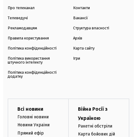
Про телеканал
Контакти
Телеведучі
Вакансії
Рекламодавцям
Структура власності
Правила користування
Архів
Політика конфіденційності
Карта сайту
Політика використання
Ігри
штучного інтелекту
Політика конфіденційності
додатку
Всі новини
Війна Росії з
Головні новини
Україною
Новини України
Ракетні обстріли
Прямий ефір
Карта бойових дій