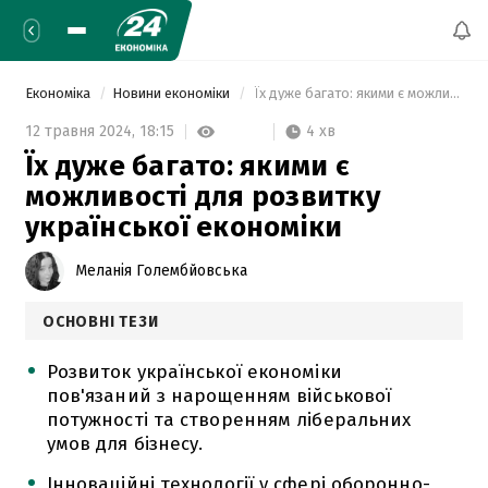
Економіка
Новини економіки
 Їх дуже багато: якими є можливості для розвитку української економіки 
4 хв
12 травня 2024,
18:15
Їх дуже багато: якими є
можливості для розвитку
української економіки
Меланія Голембйовська
ОСНОВНІ ТЕЗИ
Розвиток української економіки
пов'язаний з нарощенням військової
потужності та створенням ліберальних
умов для бізнесу.
Інноваційні технології у сфері оборонно-