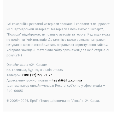
android
apple
smart tv
samsung smart tv
Всі комерційні рекламні матеріали позначені словами "Спецпроєкт"
чи "Партнерський матеріал". Матеріали з позначкою "Експерт",
"Позиція" відображають позицію авторів та героїв. Редакція може
не поділяти їхніх поглядів. Детальніше щодо реклами та правил
цитування можна ознайомитись в правилах користування сайтом.
Усі права захищені.
Матеріали сайту призначені для осіб старше
21
року (21+)
Онлайн-медіа «24 Канал»
пл. Галицька, буд. 15, м. Львів, 79008
Телефон
+380 (32) 229-77-77
Адреса електронної пошти —
legal@24tv.com.ua
Ідентифікатор онлайн-медіа в Реєстрі суб'єктів у сфері медіа —
R40-06057
© 2005—2026,
ПрАТ «Телерадіокомпанія "Люкс"», 24 Канал.