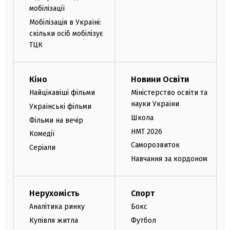
мобілізації
Мобілізація в Україні:
скільки осіб мобілізує
ТЦК
Кіно
Новини Освіти
Найцікавіші фільми
Міністерство освіти та
науки України
Українські фільми
Школа
Фільми на вечір
НМТ 2026
Комедії
Саморозвиток
Серіали
Навчання за кордоном
Нерухомість
Спорт
Аналітика ринку
Бокс
Купівля житла
Футбол