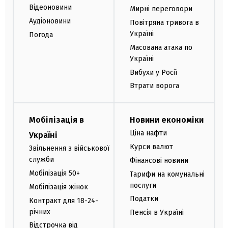
Відеоновини
Мирні переговори
Аудіоновини
Повітряна тривога в
Україні
Погода
Масована атака по
Україні
Вибухи у Росії
Втрати ворога
Мобілізація в
Новини економіки
Ціна нафти
Україні
Курси валют
Звільнення з військової
служби
Фінансові новини
Мобілізація 50+
Тарифи на комунальні
послуги
Мобілізація жінок
Податки
Контракт для 18-24-
річних
Пенсія в Україні
Відстрочка від