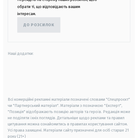
обрати ті, що відповідають вашим
інтересам.
ДО РОЗСИЛОК
Наші додатки:
android
apple
smart tv
samsung smart tv
Всі комерційні рекламні матеріали позначені словами "Спецпроєкт"
чи "Партнерський матеріал". Матеріали з позначкою "Експерт",
"Позиція" відображають позицію авторів та героїв. Редакція може
не поділяти їхніх поглядів. Детальніше щодо реклами та правил
цитування можна ознайомитись в правилах користування сайтом.
Усі права захищені.
Матеріали сайту призначені для осіб старше
21
року (21+)