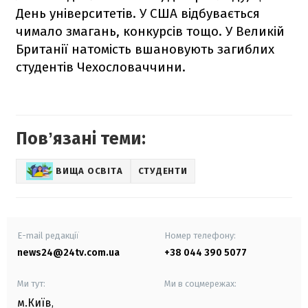
День університетів. У США відбувається
чимало змагань, конкурсів тощо. У Великій
Британії натомість вшановують загиблих
студентів Чехословаччини.
Повʼязані теми:
ВИЩА ОСВІТА
СТУДЕНТИ
E-mail редакції
Номер телефону:
news24@24tv.com.ua
+38 044 390 5077
Ми тут:
Ми в соцмережах:
м.Київ
,