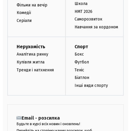
Школа
Фільми на вечір
НМТ 2026
Комедії
Саморозвиток
Серіали
Навчання за кордоном
Нерухомість
Спорт
Аналітика ринку
Бокс
Купівля житла
Футбол
Тренди і натхнення
Теніс
Біатлон
Інші види спорту
Email - розсилка
Будьте в курсі всіх новин і оновлень!
Перейдіть на сторінку наших розсилок, щоб