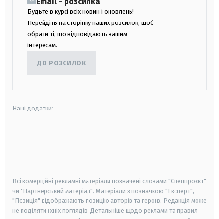
Email - розсилка
Будьте в курсі всіх новин і оновлень!
Перейдіть на сторінку наших розсилок, щоб
обрати ті, що відповідають вашим
інтересам.
ДО РОЗСИЛОК
Наші додатки:
android
apple
smart tv
samsung smart tv
Всі комерційні рекламні матеріали позначені словами "Спецпроєкт"
чи "Партнерський матеріал". Матеріали з позначкою "Експерт",
"Позиція" відображають позицію авторів та героїв. Редакція може
не поділяти їхніх поглядів. Детальніше щодо реклами та правил