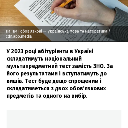
На НМТ обовʼязкові -- українська мова та матератика
/
cdn.abo.media
У 2023 році абітурієнти в Україні
складатимуть національний
мультипредметний тест замість ЗНО. За
його результатами і вступатимуть до
вишів. Тест буде дещо спрощеним і
складатиметься з двох обов’язкових
предметів та одного на вибір.