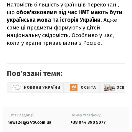
Натомість більшість українців переконані,
що
обов'язковими під час НМТ мають бути
українська мова та історія України
. Адже
саме ці предмети формують у дітей
національну свідомість. Особливо у час,
коли у країні триває війна з Росією.
Повʼязані теми:
НОВИНИ УКРАЇНИ
ОСВІТА
ОСВІТА
E-mail редакції
Номер телефону:
news24@24tv.com.ua
+38 044 390 5077