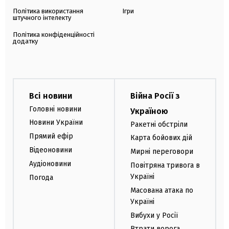
Політика використання
Ігри
штучного інтелекту
Політика конфіденційності
додатку
Всі новини
Війна Росії з
Головні новини
Україною
Новини України
Ракетні обстріли
Прямий ефір
Карта бойових дій
Відеоновини
Мирні переговори
Аудіоновини
Повітряна тривога в
Україні
Погода
Масована атака по
Україні
Вибухи у Росії
Втрати ворога