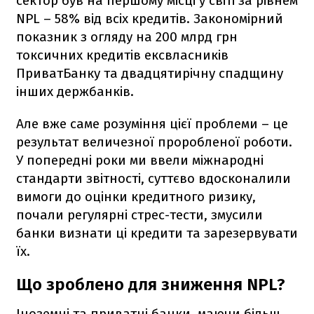
сектор був на першому місці у світі за рівнем
NPL – 58% від всіх кредитів. Закономірний
показник з огляду на 200 млрд грн
токсичних кредитів ексвласників
ПриватБанку та двадцятирічну спадщину
інших держбанків.
Але вже саме розуміння цієї проблеми – це
результат величезної проробленої роботи.
У попередні роки ми ввели міжнародні
стандарти звітності, суттєво вдосконалили
вимоги до оцінки кредитного ризику,
почали регулярні стрес-тести, змусили
банки визнати ці кредити та зарезервувати
їх.
Що зроблено для зниження NPL?
Іноземні та приватні банки, маючи більш