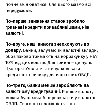
почне змінюватися. Для цього маємо всі
передумови.
По-перше, зниження ставок зробило
гривневі кредити привабливішими, ніж
валютні.
По-друге, наші вимоги знеохочують до
долару.
Банки, залучаючи валютні вклади,
обов'язково тримають на коррахунку у НБУ
10% від цих коштів. Для гривні – це нуль.
Цьогоріч з'являться ненульові ваги
кредитного ризику для валютних ОВДП.
По-третє, банки менше заробляють на
валютному кредитуванні.
Раніше валюту
можна було хоча б перевкласти у валютні
ОВДП. Сьогодні їх дохідність – на