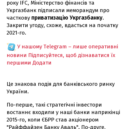
року IFC, Міністерство фінансів та
Укргазбанк підписали меморандум про
часткову
приватизацію Укргазбанку
.
Закрити угоду, схоже, вдасться на початку
2021-го.
У нашому Telegram – лише оперативні
новини
Підписуйтеся, щоб дізнаватися їх
першими
Додати
Це знакова подія для банківського ринку
України.
По-перше, такі стратегічні інвестори
востаннє входили у наші банки наприкінці
2015-го, коли ЄБРР став акціонером
"Райффайзен Банку Аваль". По-друге,