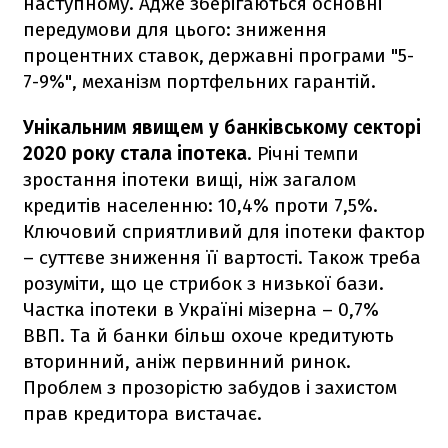
наступному. Адже зберігаються основні
передумови для цього: зниження
процентних ставок, державні програми "5-
7-9%", механізм портфельних гарантій.
Унікальним явищем у банківському секторі
2020 року стала іпотека
. Річні темпи
зростання іпотеки вищі, ніж загалом
кредитів населенню: 10,4% проти 7,5%.
Ключовий сприятливий для іпотеки фактор
– суттєве зниження її вартості. Також треба
розуміти, що це стрибок з низької бази.
Частка іпотеки в Україні мізерна – 0,7%
ВВП. Та й банки більш охоче кредитують
вторинний, аніж первинний ринок.
Проблем з прозорістю забудов і захистом
прав кредитора вистачає.