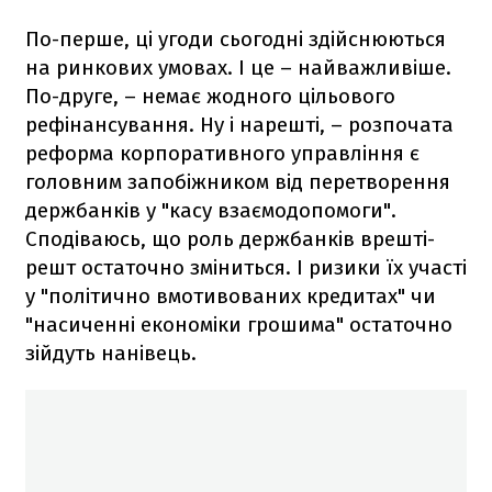
По-перше, ці угоди сьогодні здійснюються
на ринкових умовах. І це – найважливіше.
По-друге, – немає жодного цільового
рефінансування. Ну і нарешті, – розпочата
реформа корпоративного управління є
головним запобіжником від перетворення
держбанків у "касу взаємодопомоги".
Сподіваюсь, що роль держбанків врешті-
решт остаточно зміниться. І ризики їх участі
у "політично вмотивованих кредитах" чи
"насиченні економіки грошима" остаточно
зійдуть нанівець.