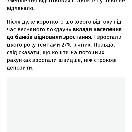
зменшення відсоткових ставок їх суттєво не
відлякало.
Після дуже короткого шокового відтоку під
час весняного локдауну
вклади населення
до банків відновили зростання
. І зростали
цього року темпами 27% річних. Правда,
слід сказати, що кошти на поточних
рахунках зростали швидше, ніж строкові
депозити.