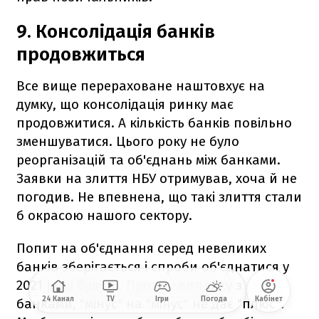
9. Консолідація банків
продовжиться
Все вище перераховане наштовхує на
думку, що консолідація ринку має
продовжитися. А кількість банків повільно
зменшуватися. Цього року не було
реорганізацій та об'єднань між банками.
Заявки на злиття НБУ отримував, хоча й не
погодив. Не впевнена, що такі злиття стали
б окрасою нашого сектору.
Попит на об'єднання серед невеликих
банків зберігається і спроби об'єднатися у
2021 році будуть. Проте у випадку з
24 Канал
TV
Ігри
Погода
Кабінет
банками, "мінус" на "мінус" не дає "плюс".