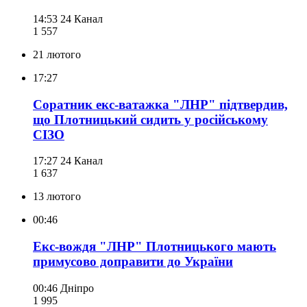
14:53
24 Канал
1 557
21 лютого
17:27
Соратник екс-ватажка "ЛНР" підтвердив,
що Плотницький сидить у російському
СІЗО
17:27
24 Канал
1 637
13 лютого
00:46
Екс-вождя "ЛНР" Плотницького мають
примусово доправити до України
00:46
Дніпро
1 995