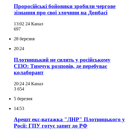
Проросійські бойовики зробили чергове
зізнання про свої злочини на Донбасі
13:02
24 Канал
697
28 березня
20:24
Плотницький не сидить у російському
СІЗО: Тимчук розповів, де перебуває
колаборант
20:24
24 Канал
3 654
5 березня
14:53
Арешт екс-ватажка "ЛНР" Плотницького у
Росії: ГПУ готує запит до РФ