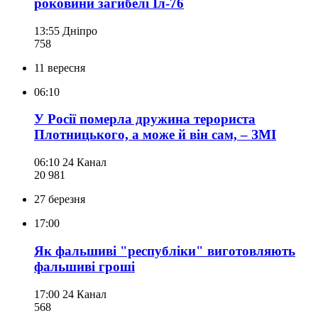
роковини загибелі Іл-76
13:55
Дніпро
758
11 вересня
06:10
У Росії померла дружина терориста
Плотницького, а може й він сам, – ЗМІ
06:10
24 Канал
20 981
27 березня
17:00
Як фальшиві "республіки" виготовляють
фальшиві гроші
17:00
24 Канал
568