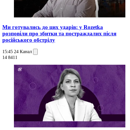
Ми готувались до цих ударів: у Rozetka
розповіли про збитки та постраждалих після
російського обстрілу
15:45
24 Канал
14 841
1