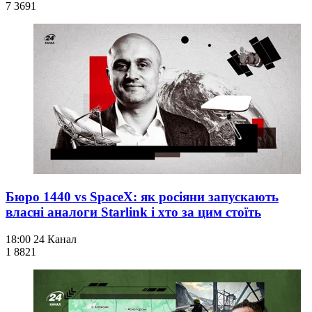
7 369
1
Бюро 1440 vs SpaceX: як росіяни запускають
власні аналоги Starlink і хто за цим стоїть
18:00
24 Канал
1 882
1