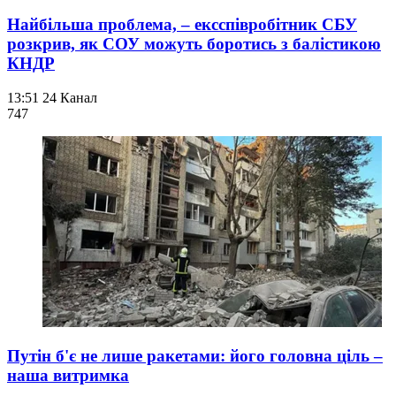
Найбільша проблема, – ексспівробітник СБУ
розкрив, як СОУ можуть боротись з балістикою
КНДР
13:51
24 Канал
747
Путін б'є не лише ракетами: його головна ціль –
наша витримка