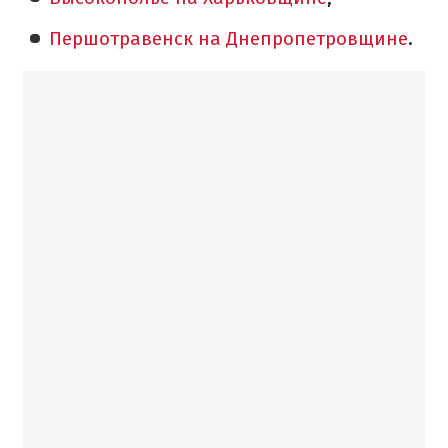
Першотравенск на Днепропетровщине
.