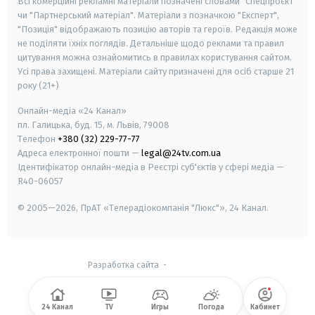
Всі комерційні рекламні матеріали позначені словами "Спецпроєкт"
чи "Партнерський матеріал". Матеріали з позначкою "Експерт",
"Позиція" відображають позицію авторів та героїв. Редакція може
не поділяти їхніх поглядів. Детальніше щодо реклами та правил
цитування можна ознайомитись в правилах користування сайтом.
Усі права захищені.
Матеріали сайту призначені для осіб старше
21
року (21+)
Онлайн-медіа «24 Канал»
пл. Галицька, буд. 15, м. Львів, 79008
Телефон
+380 (32) 229-77-77
Адреса електронної пошти —
legal@24tv.com.ua
Ідентифікатор онлайн-медіа в Реєстрі суб'єктів у сфері медіа —
R40-06057
© 2005—2026,
ПрАТ «Телерадіокомпанія "Люкс"», 24 Канал.
Разработка сайта
-
24 Канал
TV
Игры
Погода
Кабинет