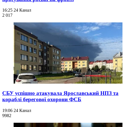
16:25
24 Канал
2 017
СБУ успішно атакувала Ярославський НПЗ та
кораблі берегової охорони ФСБ
19:06
24 Канал
998
2