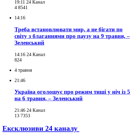
19:11
24 Канал
4 854
1
14:16
Треба встановлювати мир, а не бігати по
світу з благаннями про паузу на 9 травня, –
Зеленський
14:16
24 Канал
824
4 травня
21:46
Україна оголошує про режим тиші у ніч із 5
на 6 травня, – Зеленський
21:46
24 Канал
13 735
3
Ексклюзиви 24 каналу