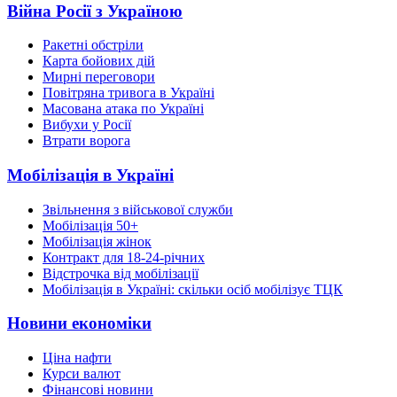
Війна Росії з Україною
Ракетні обстріли
Карта бойових дій
Мирні переговори
Повітряна тривога в Україні
Масована атака по Україні
Вибухи у Росії
Втрати ворога
Мобілізація в Україні
Звільнення з військової служби
Мобілізація 50+
Мобілізація жінок
Контракт для 18-24-річних
Відстрочка від мобілізації
Мобілізація в Україні: скільки осіб мобілізує ТЦК
Новини економіки
Ціна нафти
Курси валют
Фінансові новини