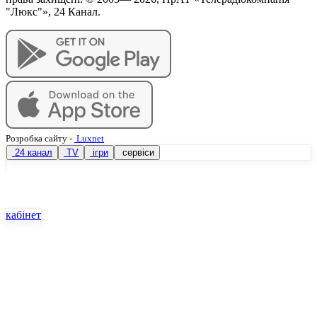
"Люкс"», 24 Канал.
Розробка сайту
-
Luxnet
24 канал
TV
ігри
сервіси
кабінет