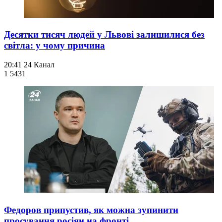
Десятки тисяч людей у Львові залишилися без
світла: у чому причина
20:41
24 Канал
1 543
1
Федоров припустив, як можна зупинити
просування росіян на фронті