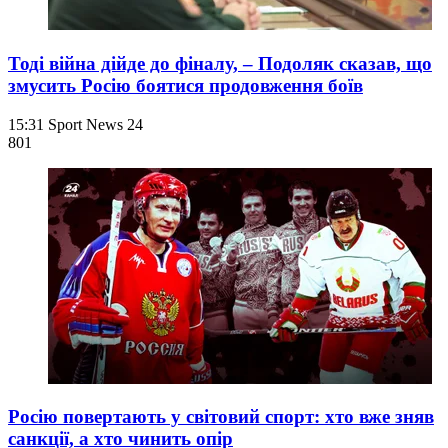
Тоді війна дійде до фіналу, – Подоляк сказав, що
змусить Росію боятися продовження боїв
15:31
Sport News 24
801
Росію повертають у світовий спорт: хто вже зняв
санкції, а хто чинить опір