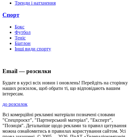
Тренди і натхнення
Спорт
Бокс
Футбол
Теніс
Біатлон
Інші види спорту
Email — розсилки
Будьте в курсі всіх новин і оновлень! Перейдіть на сторінку
наших розсилок, щоб обрати ті, що відповідають вашим
інтересам.
до розсилок
Всі комерційні рекламні матеріали позначені словами
"Спецпроєкт", "Партнерський матеріал", "Експерт",
"Позиція". Детальніше щодо реклами та правил цитування
можна ознайомитись в правилах користування сайтом. Усі
права захищені. © 2005—
2026
, ПрАТ «Телерадіокомпанія