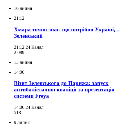
16 липня
21:12
Хмара точно знає, що потрібно Україні, –
Зеленський
21:12
24 Канал
2 089
13 липня
14:06
Візит Зеленського до Парижа: запуск
антибалістичної коаліції та презентація
системи Freya
14:06
24 Канал
518
9 липня