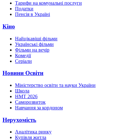
Тарифи на комунальні послуги
Податки
Пенсія в Україні
Кіно
Найцікавіші фільми
Українські фільми
Фільми на вечір
Комедії
Серіали
Новини Освіти
Міністерство освіти та науки України
Школа
НМТ 2026
Саморозвиток
Навчання за кордоном
Нерухомість
Аналітика ринку
Купівля житла