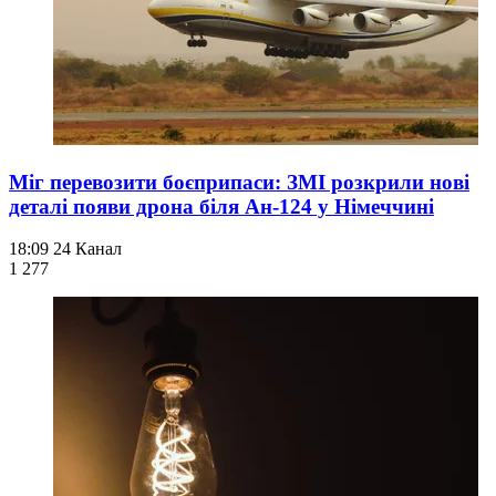
Міг перевозити боєприпаси: ЗМІ розкрили нові
деталі появи дрона біля Ан-124 у Німеччині
18:09
24 Канал
1 277