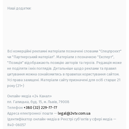
Наші додатки:
android
apple
smart tv
samsung smart tv
Всі комерційні рекламні матеріали позначені словами "Спецпроєкт"
чи "Партнерський матеріал". Матеріали з позначкою "Експерт",
"Позиція" відображають позицію авторів та героїв. Редакція може
не поділяти їхніх поглядів. Детальніше щодо реклами та правил
цитування можна ознайомитись в правилах користування сайтом.
Усі права захищені.
Матеріали сайту призначені для осіб старше
21
року (21+)
Онлайн-медіа «24 Канал»
пл. Галицька, буд. 15, м. Львів, 79008
Телефон
+380 (32) 229-77-77
Адреса електронної пошти —
legal@24tv.com.ua
Ідентифікатор онлайн-медіа в Реєстрі суб'єктів у сфері медіа —
R40-06057