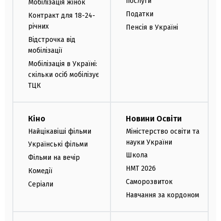
послуги
Мобілізація жінок
Податки
Контракт для 18-24-
річних
Пенсія в Україні
Відстрочка від
мобілізації
Мобілізація в Україні:
скільки осіб мобілізує
ТЦК
Кіно
Новини Освіти
Найцікавіші фільми
Міністерство освіти та
науки України
Українські фільми
Школа
Фільми на вечір
НМТ 2026
Комедії
Саморозвиток
Серіали
Навчання за кордоном