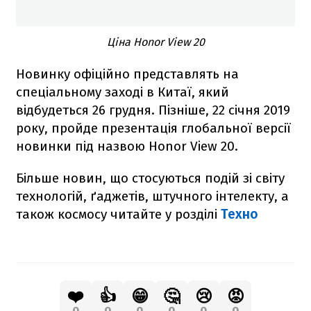
Ціна Honor View 20
Новинку офіційно представлять на
спеціальному заході в Китаї, який
відбудеться 26 грудня. Пізніше, 22 січня 2019
року, пройде презентація глобальної версії
новинки під назвою Honor View 20.
Більше новин, що стосуються подій зі світу
технологій, ґаджетів, штучного інтелекту, а
також космосу читайте у розділі
Техно
❤️
👍
😁
🤔
😢
😡
0
0
0
0
0
0