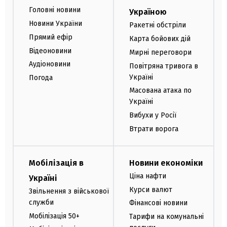
Головні новини
Україною
Новини України
Ракетні обстріли
Прямий ефір
Карта бойових дій
Відеоновини
Мирні переговори
Аудіоновини
Повітряна тривога в
Україні
Погода
Масована атака по
Україні
Вибухи у Росії
Втрати ворога
Мобілізація в
Новини економіки
Ціна нафти
Україні
Курси валют
Звільнення з військової
служби
Фінансові новини
Мобілізація 50+
Тарифи на комунальні