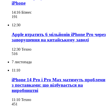
iPhone
14:16
Бізнес
191
12:30
Apple втратить 6 мільйонів iPhone Pro через
заворушення на китайському заводі
12:30
Техно
516
7 листопада
11:10
iPhone 14 Pro і Pro Max матимуть проблеми
з поставками: що відбувається на
виробництві
11:10
Техно
451