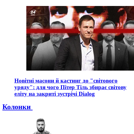
Новітні масони й кастинг до "світового
уряду": для чого Пітер Тіль збирає світову
еліту на закриті зустрічі Dialog
Колонки