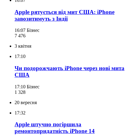
16:07
Apple рятується від мит США: iPhone
завозитимуть з Індії
16:07
Бізнес
7 476
3 квітня
17:10
Чи подорожчають iPhone через нові мита
США
17:10
Бізнес
1 328
20 вересня
17:32
Apple штучно погіршила
ремонтопридатність iPhone 14