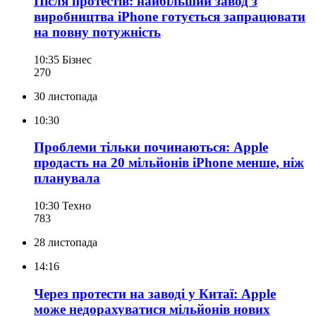
Після протестів: найбільший завод з
виробництва iPhone готується запрацювати
на повну потужність
10:35
Бізнес
270
30 листопада
10:30
Проблеми тільки починаються: Apple
продасть на 20 мільйонів iPhone менше, ніж
планувала
10:30
Техно
783
28 листопада
14:16
Через протести на заводі у Китаї: Apple
може недорахуватися мільйонів нових