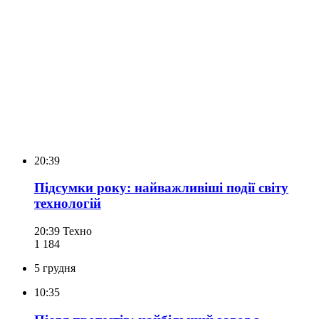
20:39
Підсумки року: найважливіші події світу
технологій
20:39
Техно
1 184
5 грудня
10:35