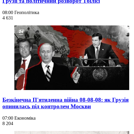
Грузії та політичний розворот Тбілісі
08:00
Геополітика
4 631
Безкінечна П'ятиденна війна 08-08-08: як Грузія
опинилась під контролем Москви
07:00
Економіка
8 204