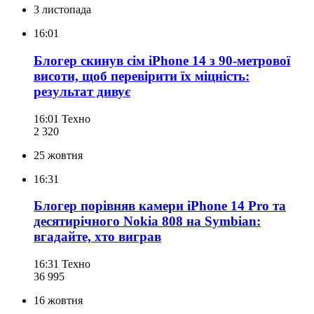
3 листопада
16:01
Блогер скинув сім iPhone 14 з 90-метрової
висоти, щоб перевірити їх міцність:
результат дивує
16:01
Техно
2 320
25 жовтня
16:31
Блогер порівняв камери iPhone 14 Pro та
десятирічного Nokia 808 на Symbian:
вгадайте, хто виграв
16:31
Техно
36 995
16 жовтня