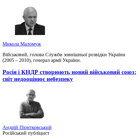
Микола Маломуж
Військовий, голова Служби зовнішньої розвідки України
(2005 – 2010), генерал армії України.
Росія і КНДР створюють новий військовий союз:
світ недооцінює небезпеку
Андрій Піонтковський
Російський публіцист