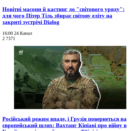
Новітні масони й кастинг до "світового уряду":
для чого Пітер Тіль збирає світову еліту на
закриті зустрічі Dialog
16:00
24 Канал
2 737
1
Російський режим впаде, і Грузія повернеться на
європейський шлях: Вахтанг Кіпіані про війну в