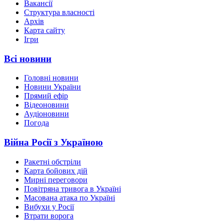
Вакансії
Структура власності
Архів
Карта сайту
Ігри
Всі новини
Головні новини
Новини України
Прямий ефір
Відеоновини
Аудіоновини
Погода
Війна Росії з Україною
Ракетні обстріли
Карта бойових дій
Мирні переговори
Повітряна тривога в Україні
Масована атака по Україні
Вибухи у Росії
Втрати ворога