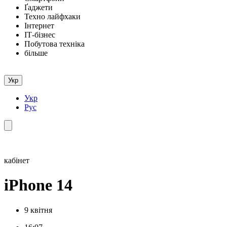
Ґаджети
Техно лайфхаки
Інтернет
ІТ-бізнес
Побутова техніка
більше
Укр
Укр
Рус
кабінет
iPhone 14
9 квітня