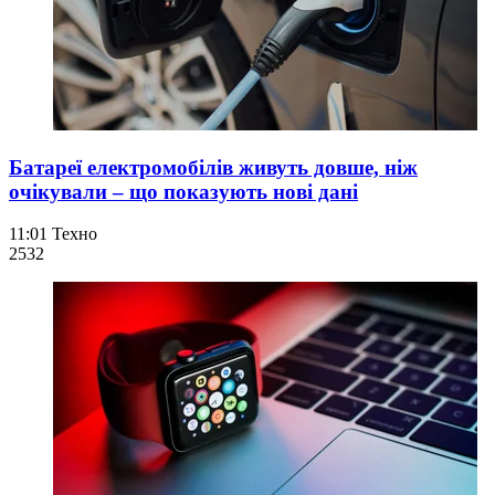
Батареї електромобілів живуть довше, ніж
очікували – що показують нові дані
11:01
Техно
253
2