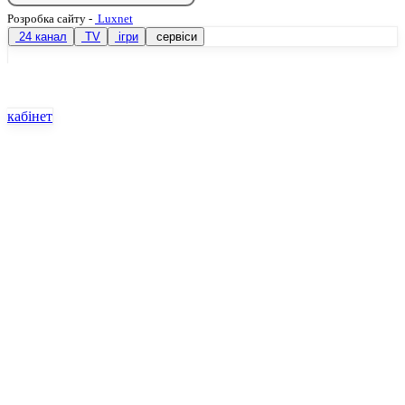
Розробка сайту
-
Luxnet
24 канал
TV
ігри
сервіси
кабінет