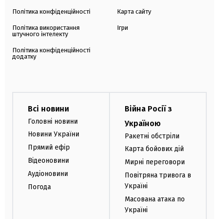
Політика конфіденційності
Карта сайту
Політика використання
Ігри
штучного інтелекту
Політика конфіденційності
додатку
Всі новини
Війна Росії з
Головні новини
Україною
Новини України
Ракетні обстріли
Прямий ефір
Карта бойових дій
Відеоновини
Мирні переговори
Аудіоновини
Повітряна тривога в
Україні
Погода
Масована атака по
Україні