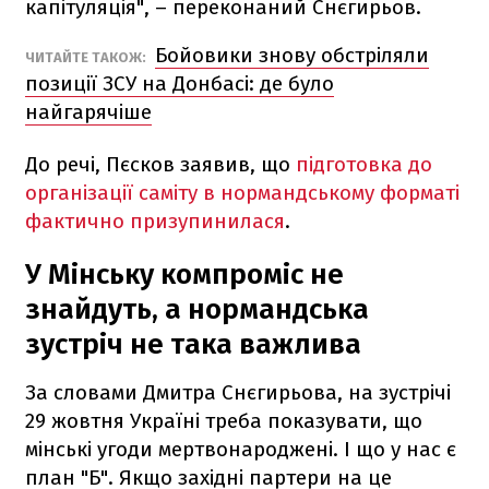
капітуляція", – переконаний Снєгирьов.
Бойовики знову обстріляли
ЧИТАЙТЕ ТАКОЖ:
позиції ЗСУ на Донбасі: де було
найгарячіше
До речі, Пєсков заявив, що
підготовка до
організації саміту в нормандському форматі
фактично призупинилася
.
У Мінську компроміс не
знайдуть, а нормандська
зустріч не така важлива
За словами Дмитра Снєгирьова, на зустрічі
29 жовтня Україні треба показувати, що
мінські угоди мертвонароджені. І що у нас є
план "Б". Якщо західні партери на це