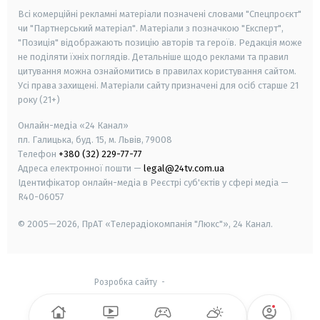
Всі комерційні рекламні матеріали позначені словами "Спецпроєкт"
чи "Партнерський матеріал". Матеріали з позначкою "Експерт",
"Позиція" відображають позицію авторів та героїв. Редакція може
не поділяти їхніх поглядів. Детальніше щодо реклами та правил
цитування можна ознайомитись в правилах користування сайтом.
Усі права захищені.
Матеріали сайту призначені для осіб старше
21
року (21+)
Онлайн-медіа «24 Канал»
пл. Галицька, буд. 15, м. Львів, 79008
Телефон
+380 (32) 229-77-77
Адреса електронної пошти —
legal@24tv.com.ua
Ідентифікатор онлайн-медіа в Реєстрі суб'єктів у сфері медіа —
R40-06057
© 2005—2026,
ПрАТ «Телерадіокомпанія "Люкс"», 24 Канал.
Розробка сайту
-