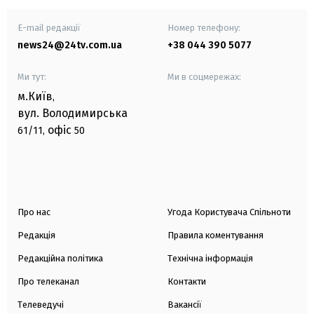
E-mail редакції
Номер телефону:
news24@24tv.com.ua
+38 044 390 5077
Ми тут:
Ми в соцмережах:
м.Київ
,
вул. Володимирська
офіс
61/11,
50
Про нас
Угода Користувача Спільноти
Редакція
Правила коментування
Редакційна політика
Технічна інформація
Про телеканал
Контакти
Телеведучі
Вакансії