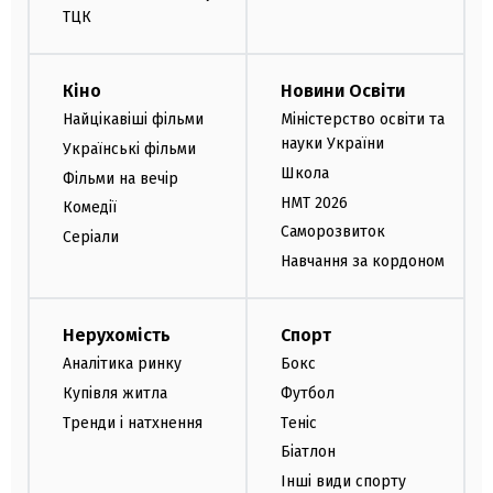
ТЦК
Кіно
Новини Освіти
Найцікавіші фільми
Міністерство освіти та
науки України
Українські фільми
Школа
Фільми на вечір
НМТ 2026
Комедії
Саморозвиток
Серіали
Навчання за кордоном
Нерухомість
Спорт
Аналітика ринку
Бокс
Купівля житла
Футбол
Тренди і натхнення
Теніс
Біатлон
Інші види спорту