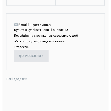
Email - розсилка
Будьте в курсі всіх новин і оновлень!
Перейдіть на сторінку наших розсилок, щоб
обрати ті, що відповідають вашим
інтересам.
ДО РОЗСИЛОК
Наші додатки:
android
apple
smart tv
samsung smart tv