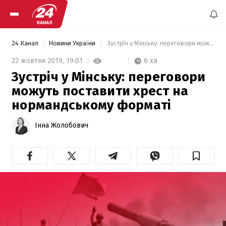
24 Канал
Новини України
 Зустріч у Мінську: переговори можуть поставити хрест на нормандському форматі 
6 хв
22 жовтня 2019,
19:01
Зустріч у Мінську: переговори
можуть поставити хрест на
нормандському форматі
Інна Жолобович