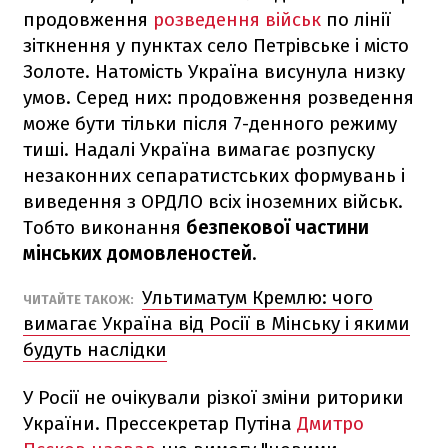
продовження
розведення військ
по лінії
зіткнення у пунктах село Петрівське і місто
Золоте. Натомість Україна висунула низку
умов. Серед них: продовження розведення
може бути тільки після 7-денного режиму
тиші. Надалі Україна вимагає розпуску
незаконних сепаратистських формувань і
виведення з ОРДЛО всіх іноземних військ.
Тобто виконання
безпекової частини
мінських домовленостей
.
Ультиматум Кремлю: чого
ЧИТАЙТЕ ТАКОЖ:
вимагає Україна від Росії в Мінську і якими
будуть наслідки
У Росії не очікували різкої зміни риторики
України. Прессекретар Путіна
Дмитро