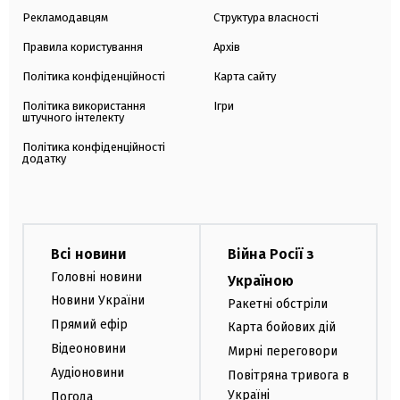
Рекламодавцям
Структура власності
Правила користування
Архів
Політика конфіденційності
Карта сайту
Політика використання
Ігри
штучного інтелекту
Політика конфіденційності
додатку
Всі новини
Війна Росії з
Головні новини
Україною
Новини України
Ракетні обстріли
Прямий ефір
Карта бойових дій
Відеоновини
Мирні переговори
Аудіоновини
Повітряна тривога в
Україні
Погода