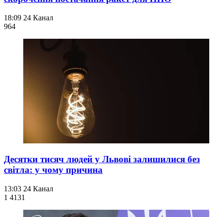
18:09
24 Канал
964
Десятки тисяч людей у Львові залишилися без
світла: у чому причина
13:03
24 Канал
1 413
1