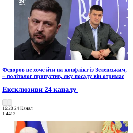
Федоров не хоче йти на конфлікт із Зеленським,
– політолог припустив, яку посаду він отримає
Ексклюзиви 24 каналу
16:20
24 Канал
1 441
2