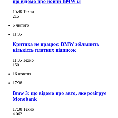
що відомо про новий BMW i3
15:40
Техно
215
6 лютого
11:35
Критика не працює: BMW збільшить
кількість платних підписок
11:35
Техно
150
16 жовтня
17:38
Bmw 3: що відомо про авто, яке розігрує
Monobank
17:38
Техно
4 062