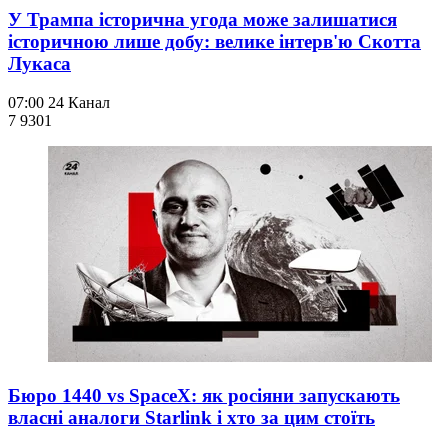
У Трампа історична угода може залишатися
історичною лише добу: велике інтерв'ю Скотта
Лукаса
07:00
24 Канал
7 930
1
Бюро 1440 vs SpaceX: як росіяни запускають
власні аналоги Starlink і хто за цим стоїть