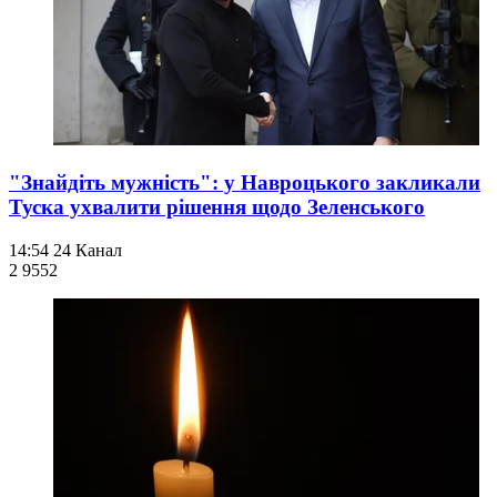
"Знайдіть мужність": у Навроцького закликали
Туска ухвалити рішення щодо Зеленського
14:54
24 Канал
2 955
2