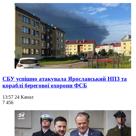
СБУ успішно атакувала Ярославський НПЗ та
кораблі берегової охорони ФСБ
13:57
24 Канал
7 456