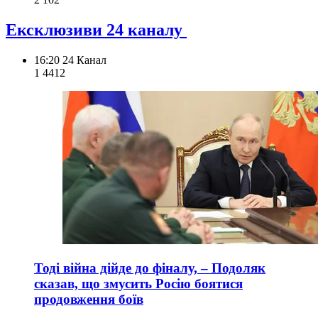
Ексклюзиви 24 каналу
16:20
24 Канал
1 441
2
Тоді війна дійде до фіналу, – Подоляк
сказав, що змусить Росію боятися
продовження боїв