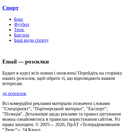
Спорт
Бокс
Футбол
Теніс
Біатлон
Інші види спорту
Email — розсилки
Будьте в курсі всіх новин і оновлень! Перейдіть на сторінку
наших розсилок, щоб обрати ті, що відповідають вашим
інтересам.
до розсилок
Всі комерційні рекламні матеріали позначені словами
"Спецпроєкт", "Партнерський матеріал", "Експерт",
"Позиція". Детальніше щодо реклами та правил цитування
можна ознайомитись в правилах користування сайтом. Усі
права захищені. © 2005—
2026
, ПрАТ «Телерадіокомпанія
"Люкс"», 24 Канал.