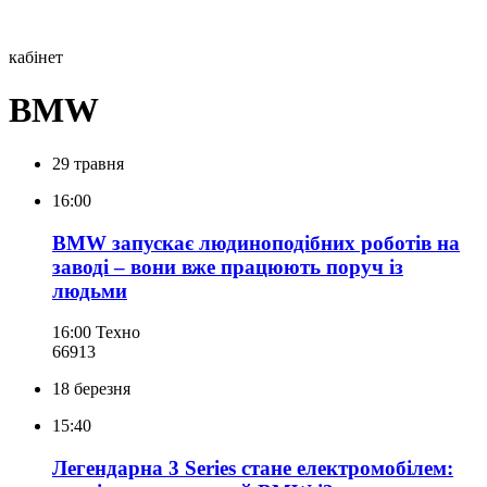
кабінет
BMW
29 травня
16:00
BMW запускає людиноподібних роботів на
заводі – вони вже працюють поруч із
людьми
16:00
Техно
669
13
18 березня
15:40
Легендарна 3 Series стане електромобілем: