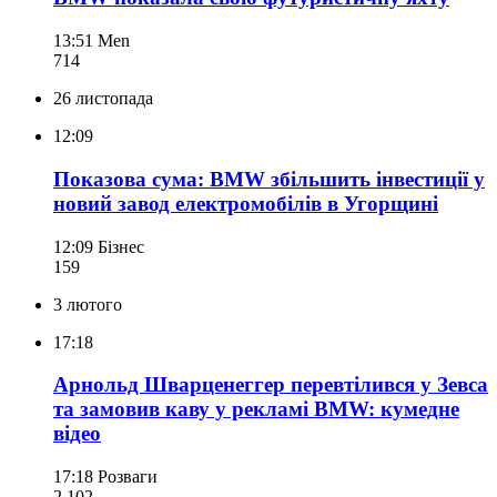
13:51
Men
714
26 листопада
12:09
Показова сума: BMW збільшить інвестиції у
новий завод електромобілів в Угорщині
12:09
Бізнес
159
3 лютого
17:18
Арнольд Шварценеггер перевтілився у Зевса
та замовив каву у рекламі BMW: кумедне
відео
17:18
Розваги
2 102