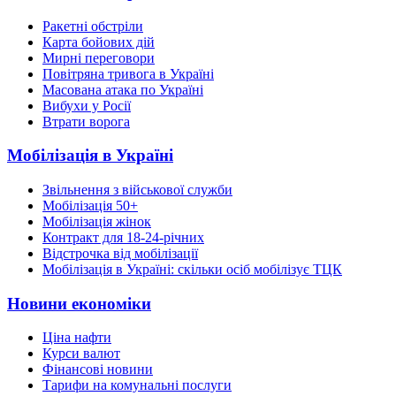
Ракетні обстріли
Карта бойових дій
Мирні переговори
Повітряна тривога в Україні
Масована атака по Україні
Вибухи у Росії
Втрати ворога
Мобілізація в Україні
Звільнення з військової служби
Мобілізація 50+
Мобілізація жінок
Контракт для 18-24-річних
Відстрочка від мобілізації
Мобілізація в Україні: скільки осіб мобілізує ТЦК
Новини економіки
Ціна нафти
Курси валют
Фінансові новини
Тарифи на комунальні послуги