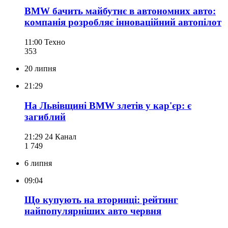
BMW бачить майбутнє в автономних авто:
компанія розробляє інноваційний автопілот
11:00
Техно
353
20 липня
21:29
На Львівщині BMW злетів у кар'єр: є
загиблий
21:29
24 Канал
1 749
6 липня
09:04
Що купують на вторинці: рейтинг
найпопулярніших авто червня