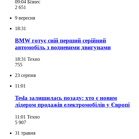
09:04
Бізнес
2 651
9 вересня
18:31
BMW готує свій перший серійний
автомобіль з водневими двигунами
18:31
Техно
755
23 серпня
11:01
Tesla залишилась позаду: хто є новим
лідером продажів електромобілів у Європі
11:01
Техно
5 907
31 травня