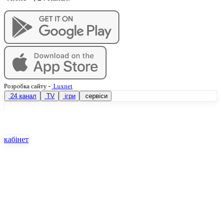
Розробка сайту
-
Luxnet
24 канал
TV
ігри
сервіси
кабінет