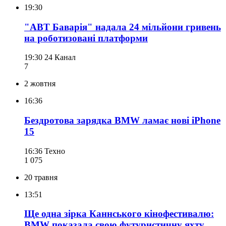
19:30
"АВТ Баварія" надала 24 мільйони гривень
на роботизовані платформи
19:30
24 Канал
7
2 жовтня
16:36
Бездротова зарядка BMW ламає нові iPhone
15
16:36
Техно
1 075
20 травня
13:51
Ще одна зірка Каннського кінофестивалю:
BMW показала свою футуристичну яхту