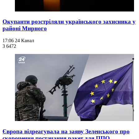
Окупанти розстріляли українського захисника у
районі Мирного
17:06
24 Канал
3 647
2
Європа відреагувала на заяву Зеленського про
скорочення постачання ракет для ППО