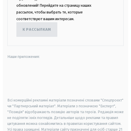
обновлений! Перейдите на страницу наших
рассылок, чтобы выбрать те, которые
соответствуют вашим интересам.
К РАССЫЛКАМ
Наши приложения:
android
apple
smart tv
samsung smart tv
Всі комерційні рекламні матеріали позначені словами "Спецпроєкт"
чи "Партнерський матеріал". Матеріали з позначкою "Експерт",
"Позиція" відображають позицію авторів та героїв. Редакція може
не поділяти їхніх поглядів. Детальніше щодо реклами та правил
цитування можна ознайомитись в правилах користування сайтом.
Усі права захищені.
Матеріали сайту призначені для осіб старше
21