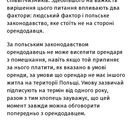
співвітчизників. Здебільшого на важкість
вирішення цього питання впливають два
фактори: людський фактор і польське
законодавство, яке стоїть не на стороні
орендодавця.
За польським законодавством
орендодавець не може виселити орендаря
з помешкання, навіть якщо той припиняє
за нього платити, як вказано в умові
оренди, за умови що орендар не має іншого
житла на території Польщі. Умову зазвичай
підписують на термін від одного року,
разом з тим хлопець зауважує, що цей
момент завжди можна обговорити
попередньо з орендодавцем.