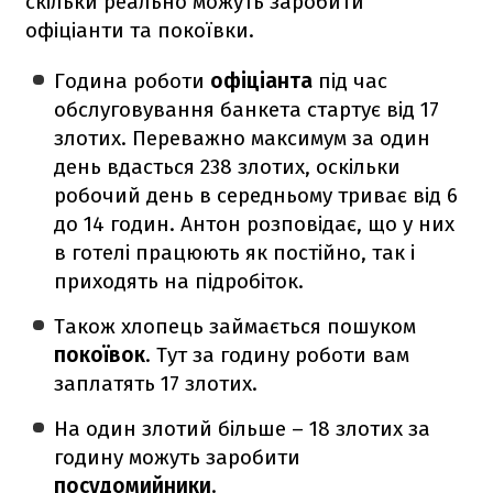
скільки реально можуть заробити
офіціанти та покоївки.
Година роботи
офіціанта
під час
обслуговування банкета стартує від 17
злотих. Переважно максимум за один
день вдасться 238 злотих, оскільки
робочий день в середньому триває від 6
до 14 годин. Антон розповідає, що у них
в готелі працюють як постійно, так і
приходять на підробіток.
Також хлопець займається пошуком
покоївок
. Тут за годину роботи вам
заплатять 17 злотих.
На один злотий більше – 18 злотих за
годину можуть заробити
посудомийники
.