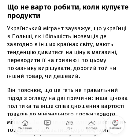
Що не варто робити, коли купуєте
продукти
Український мігрант зауважує, що українці
в Польщі, як і більшість іноземців де
завгодно в інших країнах світу, мають
тенденцію дивитися на ціну в магазині,
переводити її на гривню і по цьому
показнику вирішувати, дорогий той чи
інший товар, чи дешевий.
Він пояснює, що це геть не правильний
підхід з огляду на дві причини: інша цінова
політика та інше співвідношення вартості
товарів до мінімального прожиткового
мінімуму. Таким чином в супермаркеті один
товар може здаватися дорогим, коли
24 Канал
TV
Ігри
Погода
Кабінет