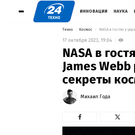
ИННОВАЦИИ
НАУКА
Техно
Космос
 NASA в гостях у ук
17 октября 2023,
19:04
NASA в гостя
James Webb
секреты ко
Михаил Года