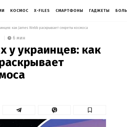
ИИ
КОСМОС
X-FILES
СМАРТФОНЫ
ГАДЖЕТЫ
БОЛ
раинцев: как James Webb раскрывает секреты космоса 
6 мин
х у украинцев: как
 раскрывает
смоса