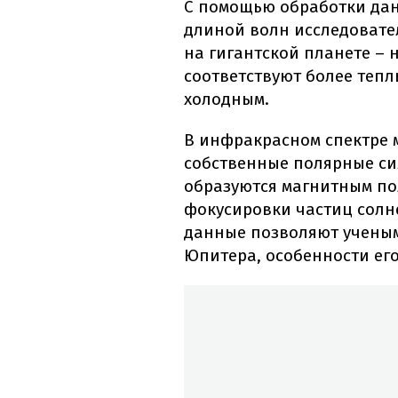
С помощью обработки да
длиной волн исследовате
на гигантской планете – 
соответствуют более тепл
холодным.
В инфракрасном спектре м
собственные полярные сия
образуются магнитным пол
фокусировки частиц солне
данные позволяют учены
Юпитера, особенности ег