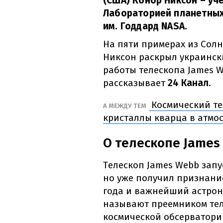
(США) Конор Никсон – у
Лабораторией планетных
им. Годдард NASA.
На пяти примерах из Сол
Никсон раскрыл украинск
работы телескопа James W
рассказывает
24 Канал
.
Космический те
А МЕЖДУ ТЕМ
кристаллы кварца в атмо
О телескопе James
Телескоп James Webb запус
но уже получил признани
года и важнейший астроно
называют преемником тел
космической обсерватории