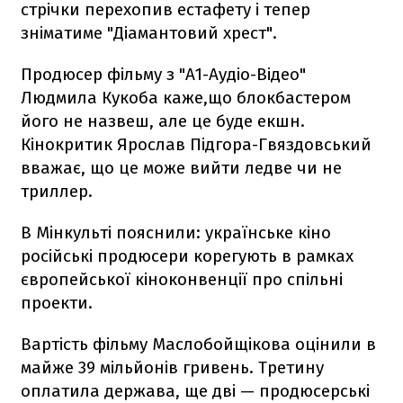
стрічки перехопив естафету і тепер
зніматиме "Діамантовий хрест".
Продюсер фільму з "А1-Аудіо-Відео"
Людмила Кукоба каже,що блокбастером
його не назвеш, але це буде екшн.
Кінокритик Ярослав Підгора-Гвяздовський
вважає, що це може вийти ледве чи не
триллер.
В Мінкульті пояснили: українське кіно
російські продюсери корегують в рамках
європейської кіноконвенції про спільні
проекти.
Вартість фільму Маслобойщікова оцінили в
майже 39 мільйонів гривень. Третину
оплатила держава, ще дві — продюсерські