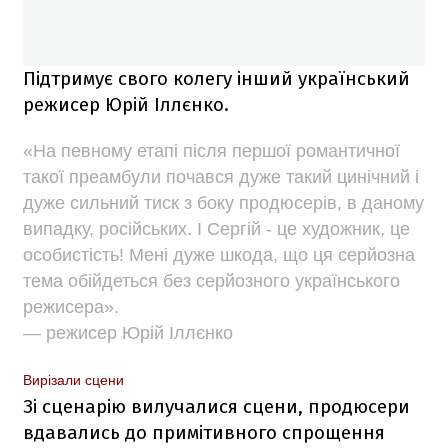
Підтримує свого колегу інший український
режисер Юрій Іллєнко.
«На певному етапі після першої романтичної
такої преамбули почався дуже такий цинічний і
дуже сильний тиск з боку продюсерів, в даному
випадку, російських. І Сергій - це художник, це
особистість! Мені дуже шкода, що ця серйозна
тема обійдеться без серйозного українського
режисера».
— режисер Юрій Іллєнко
Вирізали сцени
Зі сценарію вилучалися сцени, продюсери
вдавались до примітивного спрощення