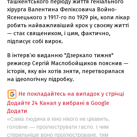
ташкентського періоду життя геніального
хірурга Валентина Феліксовича Войно-
Ясенецького з 1917-го по 1929 рік, коли лікар
робить найважливіший крок у своєму житті
— стає священиком, і цим, фактично,
підписує собі вирок.
В інтерв’ю виданню "Дзеркало тижня"
режисер Сергій Маслобойщиков пояснив —
історія, яку він хотів зняти, перетворилася
на ідеологічну підробку.
Не покладайтесь на випадок у стрічці
Додайте 24 Канал у вибрані в Google
Додати
«Сама людина в кіно нікого не цікавить,
головне — проілюструвати гасло. І чим
стерильніше воно проілюстроване, тим