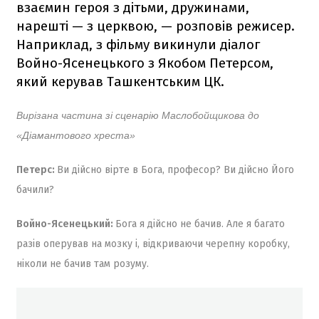
взаємин героя з дітьми, дружинами,
нарешті — з церквою, — розповів режисер.
Наприклад, з фільму викинули діалог
Войно-Ясенецького з Якобом Петерсом,
який керував Ташкентським ЦК.
Вирізана частина зі сценарію Маслобойщикова до
«Діамантового хреста»
Петерс:
Ви дійсно вірте в Бога, професор? Ви дійсно Його
бачили?
Войно-Ясенецький:
Бога я дійсно не бачив. Але я багато
разів оперував на мозку і, відкриваючи черепну коробку,
ніколи не бачив там розуму.