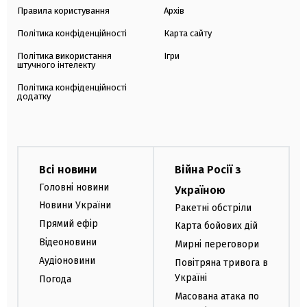
Правила користування
Архів
Політика конфіденційності
Карта сайту
Політика використання
Ігри
штучного інтелекту
Політика конфіденційності
додатку
Всі новини
Війна Росії з
Головні новини
Україною
Новини України
Ракетні обстріли
Прямий ефір
Карта бойових дій
Відеоновини
Мирні переговори
Аудіоновини
Повітряна тривога в
Україні
Погода
Масована атака по