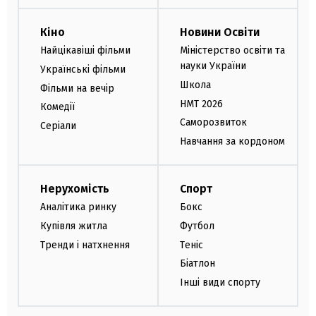
Кіно
Новини Освіти
Найцікавіші фільми
Міністерство освіти та
науки України
Українські фільми
Школа
Фільми на вечір
НМТ 2026
Комедії
Саморозвиток
Серіали
Навчання за кордоном
Нерухомість
Спорт
Аналітика ринку
Бокс
Купівля житла
Футбол
Тренди і натхнення
Теніс
Біатлон
Інші види спорту