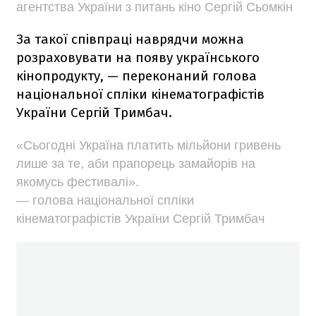
агентства України з питань кіно Сергій Сьомкін
За такої співпраці наврядчи можна
розраховувати на появу українського
кінопродукту, — переконаний голова
національної спліки кінематографістів
України Сергій Тримбач.
«Сьогодні Україна платить мільйони гривень
лише за те, аби прапорець замайорів на
якомусь фестивалі».
— голова національної спліки
кінематографістів України Сергій Тримбач