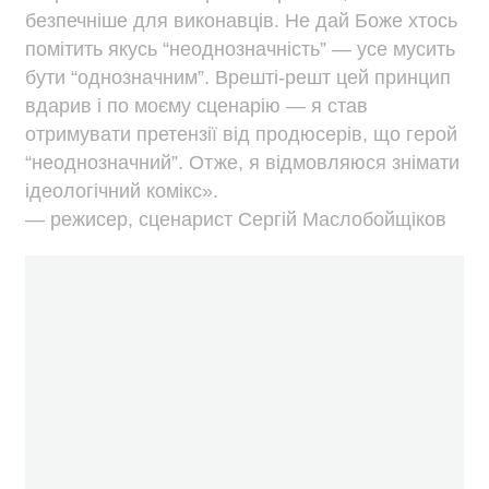
безпечніше для виконавців. Не дай Боже хтось
помітить якусь “неоднозначність” — усе мусить
бути “однозначним”. Врешті-решт цей принцип
вдарив і по моєму сценарію — я став
отримувати претензії від продюсерів, що герой
“неоднозначний”. Отже, я відмовляюся знімати
ідеологічний комікс».
— режисер, сценарист Сергій Маслобойщіков