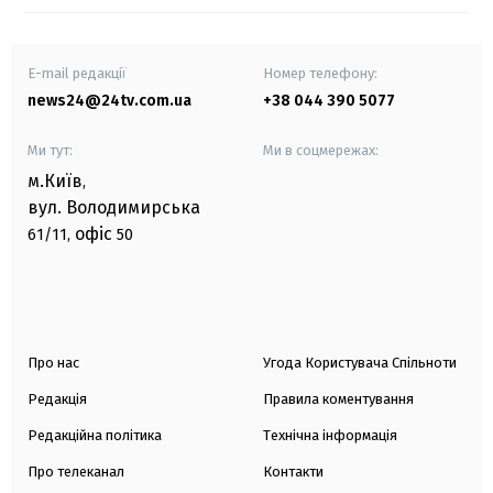
E-mail редакції
Номер телефону:
news24@24tv.com.ua
+38 044 390 5077
Ми тут:
Ми в соцмережах:
м.Київ
,
вул. Володимирська
офіс
61/11,
50
Про нас
Угода Користувача Спільноти
Редакція
Правила коментування
Редакційна політика
Технічна інформація
Про телеканал
Контакти