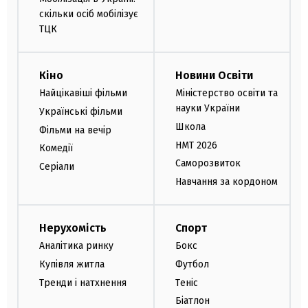
скільки осіб мобілізує
ТЦК
Кіно
Новини Освіти
Найцікавіші фільми
Міністерство освіти та
науки України
Українські фільми
Школа
Фільми на вечір
НМТ 2026
Комедії
Саморозвиток
Серіали
Навчання за кордоном
Нерухомість
Спорт
Аналітика ринку
Бокс
Купівля житла
Футбол
Тренди і натхнення
Теніс
Біатлон