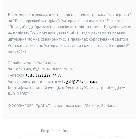
smart tv
samsung smart tv
Всі комерційні рекламні матеріали позначені словами "Спецпроєкт"
чи "Партнерський матеріал". Матеріали з позначкою "Експерт",
"Позиція" відображають позицію авторів та героїв. Редакція може
не поділяти їхніх поглядів. Детальніше щодо реклами та правил
цитування можна ознайомитись в правилах користування сайтом.
Усі права захищені.
Матеріали сайту призначені для осіб старше
21
року (21+)
Онлайн-медіа «24 Канал»
пл. Галицька, буд. 15, м. Львів, 79008
Телефон
+380 (32) 229-77-77
Адреса електронної пошти —
legal@24tv.com.ua
Ідентифікатор онлайн-медіа в Реєстрі суб'єктів у сфері медіа —
R40-06057
© 2005—2026,
ПрАТ «Телерадіокомпанія "Люкс"», 24 Канал.
Розробка сайту
-