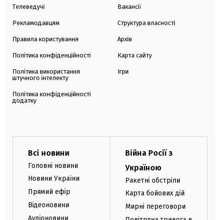
Телеведучі
Вакансії
Рекламодавцям
Структура власності
Правила користування
Архів
Політика конфіденційності
Карта сайту
Політика використання
Ігри
штучного інтелекту
Політика конфіденційності
додатку
Всі новини
Війна Росії з
Головні новини
Україною
Новини України
Ракетні обстріли
Прямий ефір
Карта бойових дій
Відеоновини
Мирні переговори
Аудіоновини
Повітряна тривога в