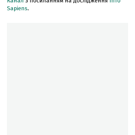
Канал
з посиланням на дослідження
Info
Sapiens
.