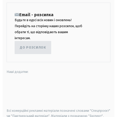
Email - розсилка
Будьте в курсі всіх новин і оновлень!
Перейдіть на сторінку наших розсилок, щоб
обрати ті, що відповідають вашим
інтересам.
ДО РОЗСИЛОК
Наші додатки:
android
apple
smart tv
samsung smart tv
Всі комерційні рекламні матеріали позначені словами "Спецпроєкт"
чи "Партнерський матеріал". Матеріали з позначкою "Експерт",