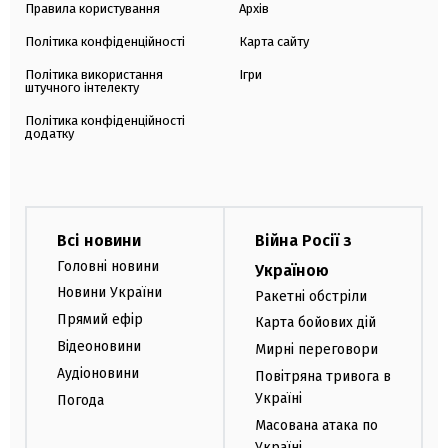
Правила користування
Архів
Політика конфіденційності
Карта сайту
Політика використання
Ігри
штучного інтелекту
Політика конфіденційності
додатку
Всі новини
Війна Росії з
Головні новини
Україною
Новини України
Ракетні обстріли
Прямий ефір
Карта бойових дій
Відеоновини
Мирні переговори
Аудіоновини
Повітряна тривога в
Україні
Погода
Масована атака по
Україні