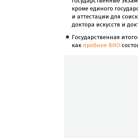
государственные экзам
кроме единого госуда
и аттестации для соис
доктора искусств и док
Государственная итого
как
пробное ВНО
состо