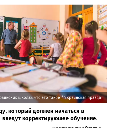
аинских школах: что это такое
/ Украинская правда
ду, который должен начаться в
х введут корректирующее обучение.