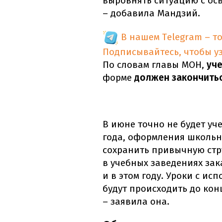
выровнять ситуацию с ос
– добавила Мандзий.
В нашем Telegram – т
Подписывайтесь, чтобы у
По словам главы МОН,
уч
форме
должен закончитьс
В июне точно не будет уч
года, оформления школьн
сохранить привычную стру
в учебных заведениях за
и в этом году. Уроки с и
будут происходить до кон
– заявила она.