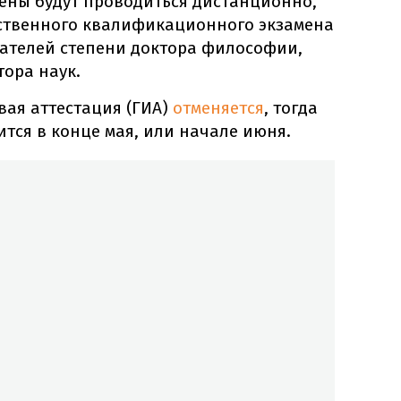
ены будут проводиться дистанционно,
рственного квалификационного экзамена
кателей степени доктора философии,
тора наук.
вая аттестация (ГИА)
отменяется
, тогда
ится в конце мая, или начале июня.