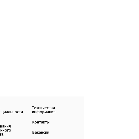
а
Техническая
нциальности
информация
а
Контакты
ования
енного
Вакансии
та