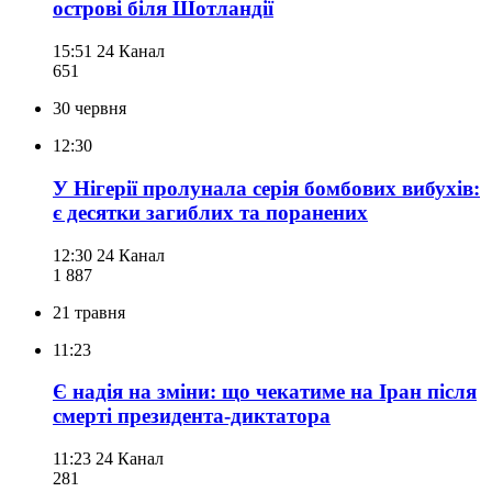
острові біля Шотландії
15:51
24 Канал
651
30 червня
12:30
У Нігерії пролунала серія бомбових вибухів:
є десятки загиблих та поранених
12:30
24 Канал
1 887
21 травня
11:23
Є надія на зміни: що чекатиме на Іран після
смерті президента-диктатора
11:23
24 Канал
281