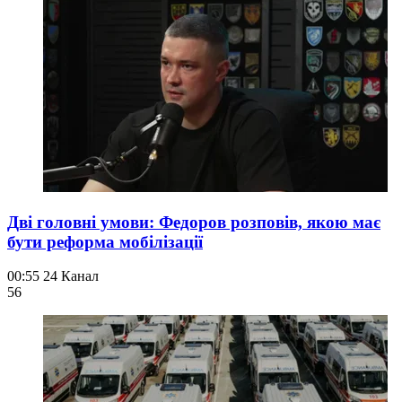
Дві головні умови: Федоров розповів, якою має
бути реформа мобілізації
00:55
24 Канал
56