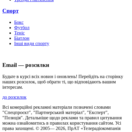
Спорт
Бокс
Футбол
Теніс
Біатлон
Інші види спорту
Email — розсилки
Будьте в курсі всіх новин і оновлень! Перейдіть на сторінку
наших розсилок, щоб обрати ті, що відповідають вашим
інтересам.
до розсилок
Всі комерційні рекламні матеріали позначені словами
"Спецпроєкт", "Партнерський матеріал", "Експерт",
"Позиція". Детальніше щодо реклами та правил цитування
можна ознайомитись в правилах користування сайтом. Усі
права захищені. © 2005—
2026
, ПрАТ «Телерадіокомпанія