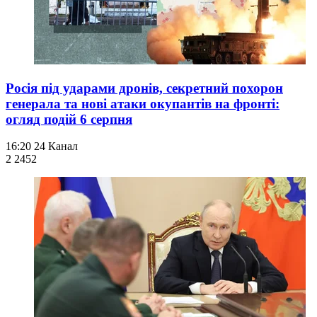
Росія під ударами дронів, секретний похорон
генерала та нові атаки окупантів на фронті:
огляд подій 6 серпня
16:20
24 Канал
2 245
2