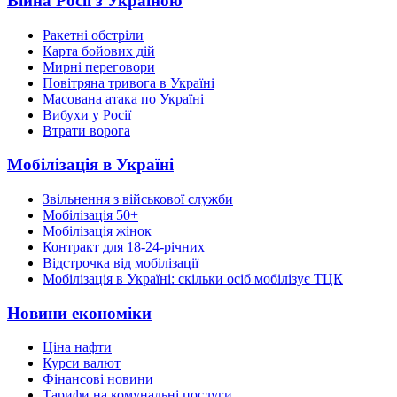
Війна Росії з Україною
Ракетні обстріли
Карта бойових дій
Мирні переговори
Повітряна тривога в Україні
Масована атака по Україні
Вибухи у Росії
Втрати ворога
Мобілізація в Україні
Звільнення з військової служби
Мобілізація 50+
Мобілізація жінок
Контракт для 18-24-річних
Відстрочка від мобілізації
Мобілізація в Україні: скільки осіб мобілізує ТЦК
Новини економіки
Ціна нафти
Курси валют
Фінансові новини
Тарифи на комунальні послуги