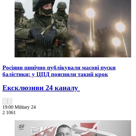
Росіяни цинічно публікували масові пуски
балістики: у ЦПД пояснили такий крок
Ексклюзиви 24 каналу
19:00
Military 24
2 106
1