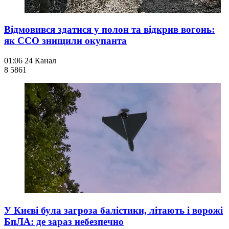
Відмовився здатися у полон та відкрив вогонь:
як ССО знищили окупанта
01:06
24 Канал
8 586
1
У Києві була загроза балістики, літають і ворожі
БпЛА: де зараз небезпечно