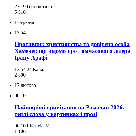
23:19
Геополітика
5 316
1 березня
13:54
Противник християнства та довірена особа
Хаменеї: що відомо про тимчасового лідера
Ірану Арафі
13:54
24 Канал
2 800
17 лютого
00:10
Найщиріші привітання на Рамадан 2026:
теплі слова у картинках і прозі
00:10
Lifestyle 24
1 106