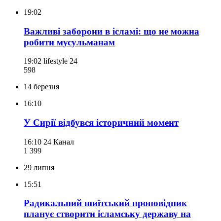
19:02
Важливі заборони в ісламі: що не можна
робити мусульманам
19:02
lifestyle 24
598
14 березня
16:10
У Сирії відбувся історичний момент
16:10
24 Канал
1 399
29 липня
15:51
Радикальний шиїтський проповідник
планує створити ісламську державу на