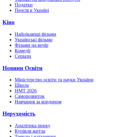
Податки
Пенсія в Україні
Кіно
Найцікавіші фільми
Українські фільми
Фільми на вечір
Комедії
Серіали
Новини Освіти
Міністерство освіти та науки України
Школа
НМТ 2026
Саморозвиток
Навчання за кордоном
Нерухомість
Аналітика ринку
Купівля житла
Тренди і натхнення