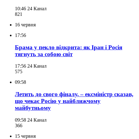
10:46
24 Канал
821
16 червня
17:56
Брама у пекло відкрита: як Іран і Росія
тягнуть за собою світ
17:56
24 Канал
575
09:58
Летить до свого фіналу, – ексміністр сказав,
що чекає Росію у найближчому
майбутньому
09:58
24 Канал
366
15 червня