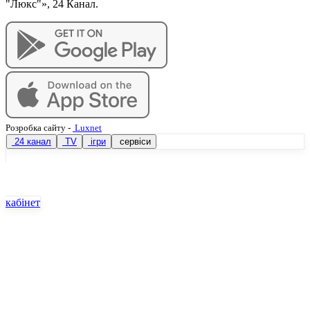
"Люкс"», 24 Канал.
Розробка сайту
-
Luxnet
24 канал
TV
ігри
сервіси
кабінет