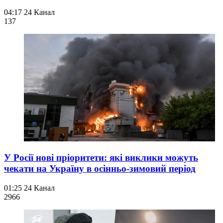
04:17
24 Канал
137
У Росії нові пріоритети: які виклики можуть
чекати на Україну в осінньо-зимовий період
01:25
24 Канал
296
6