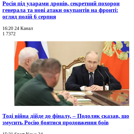
Росія під ударами дронів, секретний похорон
генерала та нові атаки окупантів на фронті:
огляд подій 6 серпня
16:20
24 Канал
1 737
2
Тоді війна дійде до фіналу, – Подоляк сказав, що
змусить Росію боятися продовження боїв