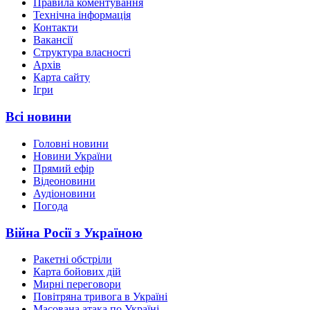
Правила коментування
Технічна інформація
Контакти
Вакансії
Структура власності
Архів
Карта сайту
Ігри
Всі новини
Головні новини
Новини України
Прямий ефір
Відеоновини
Аудіоновини
Погода
Війна Росії з Україною
Ракетні обстріли
Карта бойових дій
Мирні переговори
Повітряна тривога в Україні
Масована атака по Україні