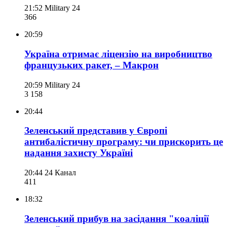
21:52
Military 24
366
20:59
Україна отримає ліцензію на виробництво
французьких ракет, – Макрон
20:59
Military 24
3 158
20:44
Зеленський представив у Європі
антибалістичну програму: чи прискорить це
надання захисту Україні
20:44
24 Канал
411
18:32
Зеленський прибув на засідання "коаліції