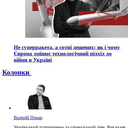
Не суперракета, а сотні дешевих: як і чому
Європа змінює технологічний підхід до
війни в Україні
Колонки
Валерій Пекар
Український підприємець та громадський діяч. Викладач