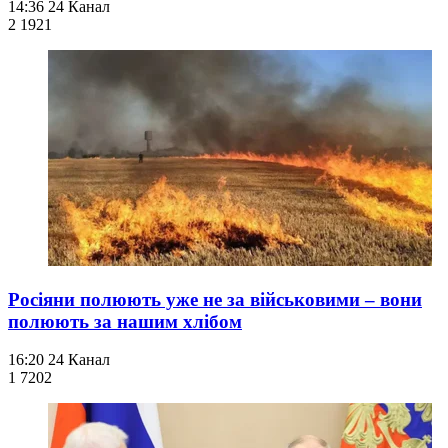
14:36
24 Канал
2 192
1
Росіяни полюють уже не за військовими – вони
полюють за нашим хлібом
16:20
24 Канал
1 720
2