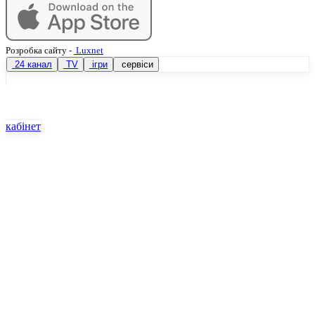
Розробка сайту
-
Luxnet
24 канал
TV
ігри
сервіси
кабінет