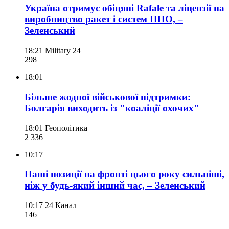
Україна отримує обіцяні Rafale та ліцензії на
виробництво ракет і систем ППО, –
Зеленський
18:21
Military 24
298
18:01
Більше жодної військової підтримки:
Болгарія виходить із "коаліції охочих"
18:01
Геополітика
2 336
10:17
Наші позиції на фронті цього року сильніші,
ніж у будь-який інший час, – Зеленський
10:17
24 Канал
146