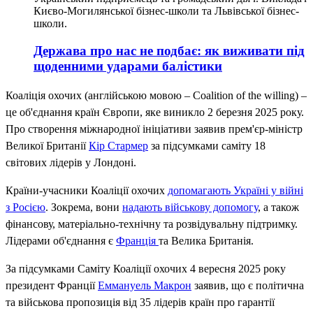
Києво-Могилянської бізнес-школи та Львівської бізнес-
школи.
Держава про нас не подбає: як виживати під
щоденними ударами балістики
Коаліція охочих (англійською мовою – Coalition of the willing) –
це об'єднання країн Європи, яке виникло 2 березня 2025 року.
Про створення міжнародної ініціативи заявив прем'єр-міністр
Великої Британії
Кір Стармер
за підсумками саміту 18
світових лідерів у Лондоні.
Країни-учасники Коаліції охочих
допомагають Україні у війні
з Росією
. Зокрема, вони
надають військову допомогу
, а також
фінансову, матеріально-технічну та розвідувальну підтримку.
Лідерами об'єднання є
Франція
та Велика Британія.
За підсумками Саміту Коаліції охочих 4 вересня 2025 року
президент Франції
Еммануель Макрон
заявив, що є політична
та військова пропозиція від 35 лідерів країн про гарантії