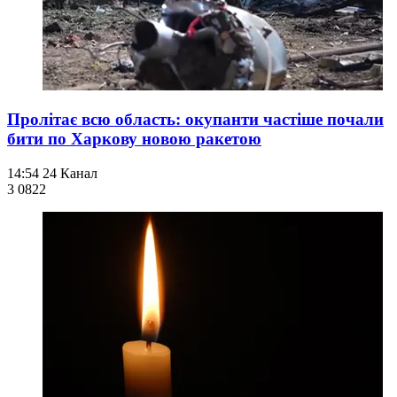
Пролітає всю область: окупанти частіше почали
бити по Харкову новою ракетою
14:54
24 Канал
3 082
2