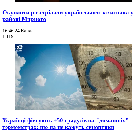
Окупанти розстріляли українського захисника у
районі Мирного
16:46
24 Канал
1 119
Українці фіксують +50 градусів на "домашніх"
термометрах: що на це кажуть синоптики