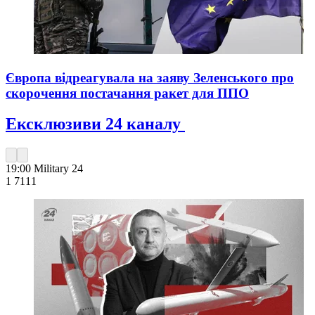
Європа відреагувала на заяву Зеленського про
скорочення постачання ракет для ППО
Ексклюзиви 24 каналу
19:00
Military 24
1 711
1