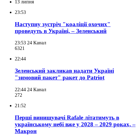
13 липня
23:53
Наступну зустріч "коаліції охочих"
проведуть в Україні, – Зеленський
23:53
24 Канал
632
1
22:44
Зеленський закликав надати Україні
"зимовий пакет" ракет до Patriot
22:44
24 Канал
272
21:52
Перші винищувачі Rafale літатимуть в
українському небі вже у 2028 – 2029 роках, –
Макрон