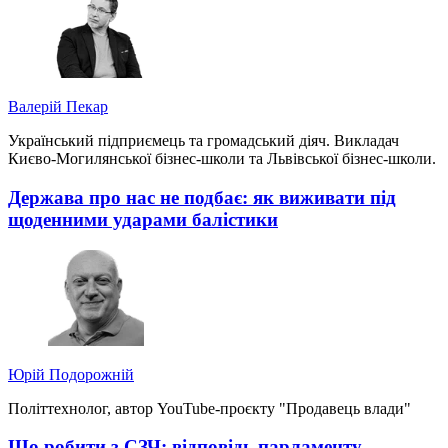
Валерій Пекар
Український підприємець та громадський діяч. Викладач
Києво-Могилянської бізнес-школи та Львівської бізнес-школи.
Держава про нас не подбає: як виживати під
щоденними ударами балістики
Юрій Подорожній
Політтехнолог, автор YouTube-проєкту "Продавець влади"
Що робити з СЗЧ: відповідь парламенту