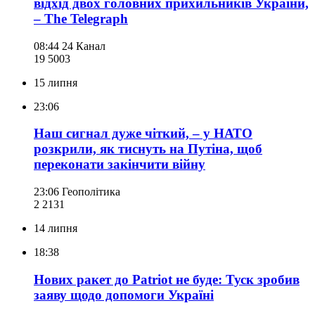
відхід двох головних прихильників України,
– The Telegraph
08:44
24 Канал
19 500
3
15 липня
23:06
Наш сигнал дуже чіткий, – у НАТО
розкрили, як тиснуть на Путіна, щоб
переконати закінчити війну
23:06
Геополітика
2 213
1
14 липня
18:38
Нових ракет до Patriot не буде: Туск зробив
заяву щодо допомоги Україні