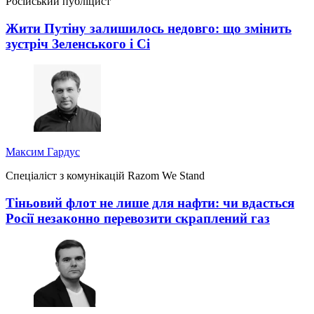
Російський публіцист
Жити Путіну залишилось недовго: що змінить
зустріч Зеленського і Сі
Максим Гардус
Спеціаліст з комунікацій Razom We Stand
Тіньовий флот не лише для нафти: чи вдасться
Росії незаконно перевозити скраплений газ