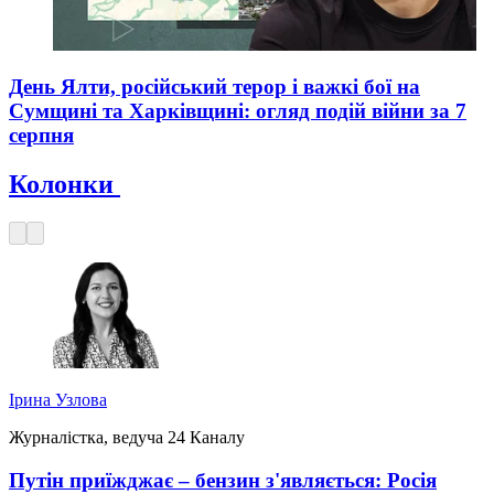
День Ялти, російський терор і важкі бої на
Сумщині та Харківщині: огляд подій війни за 7
серпня
Колонки
Ірина Узлова
Журналістка, ведуча 24 Каналу
Путін приїжджає – бензин з'являється: Росія