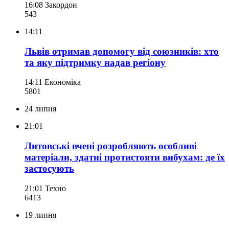
16:08
Закордон
543
14:11
Львів отримав допомогу від союзників: хто
та яку підтримку надав регіону
14:11
Економіка
580
1
24 липня
21:01
Литовські вчені розробляють особливі
матеріали, здатні протистояти вибухам: де їх
застосують
21:01
Техно
641
3
19 липня