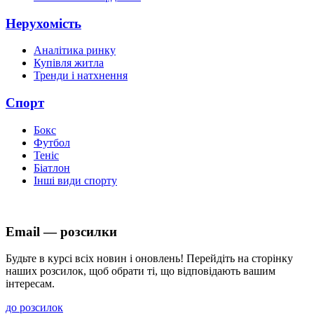
Нерухомість
Аналітика ринку
Купівля житла
Тренди і натхнення
Спорт
Бокс
Футбол
Теніс
Біатлон
Інші види спорту
Email — розсилки
Будьте в курсі всіх новин і оновлень! Перейдіть на сторінку
наших розсилок, щоб обрати ті, що відповідають вашим
інтересам.
до розсилок