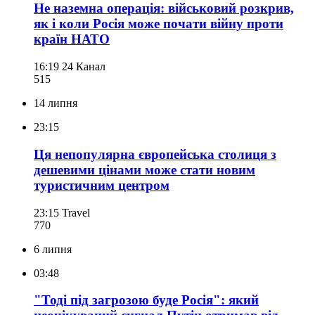
Не наземна операція: військовий розкрив,
як і коли Росія може почати війну проти
країн НАТО
16:19
24 Канал
515
14 липня
23:15
Ця непопулярна європейська столиця з
дешевими цінами може стати новим
туристичним центром
23:15
Travel
770
6 липня
03:48
"Тоді під загрозою буде Росія": який