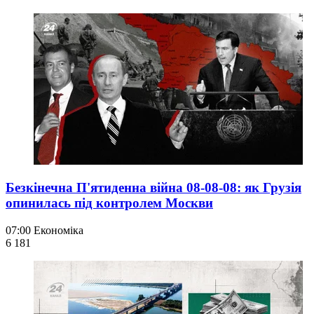
Безкінечна П'ятиденна війна 08-08-08: як Грузія
опинилась під контролем Москви
07:00
Економіка
6 181