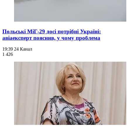
Польські МіГ-29 досі потрібні Україні:
авіаексперт пояснив, у чому проблема
19:39
24 Канал
1 426