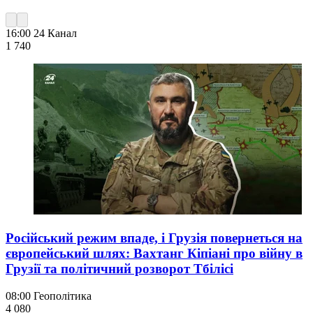
16:00
24 Канал
1 740
Російський режим впаде, і Грузія повернеться на
європейський шлях: Вахтанг Кіпіані про війну в
Грузії та політичний розворот Тбілісі
08:00
Геополітика
4 080