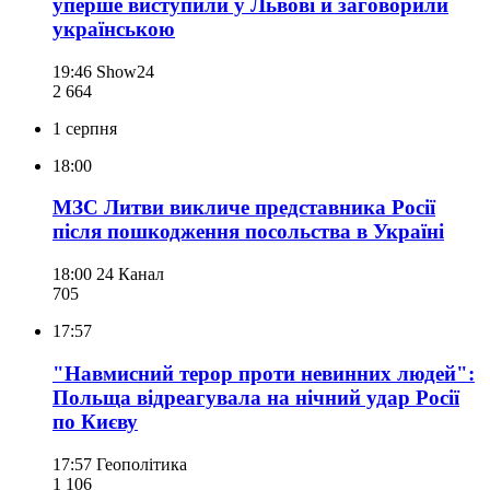
уперше виступили у Львові й заговорили
українською
19:46
Show24
2 664
1 серпня
18:00
МЗС Литви викличе представника Росії
після пошкодження посольства в Україні
18:00
24 Канал
705
17:57
"Навмисний терор проти невинних людей":
Польща відреагувала на нічний удар Росії
по Києву
17:57
Геополітика
1 106