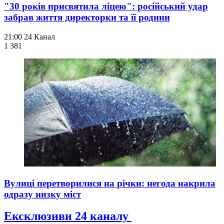
"30 років присвятила ліцею": російський удар
забрав життя директорки та її родини
21:00
24 Канал
1 381
Вулиці перетворилися на річки: негода накрила
одразу низку міст
Ексклюзиви 24 каналу