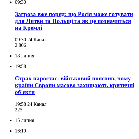
09:30
Загроза вже поряд: що Росія може готувати
для Литви та Польщі та як це позначиться
на Кремлі
09:30
24 Канал
2 806
18 липня
19:58
Страх наростає: військовий пояснив, чому
країни Європи масово захищають критичні
об'єкти
19:58
24 Канал
225
15 липня
16:19