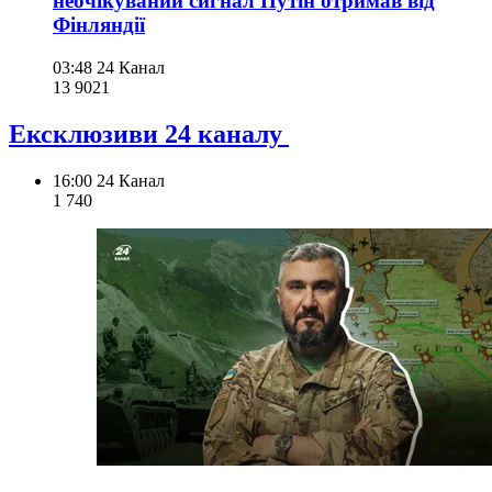
неочікуваний сигнал Путін отримав від
Фінляндії
03:48
24 Канал
13 902
1
Ексклюзиви 24 каналу
16:00
24 Канал
1 740