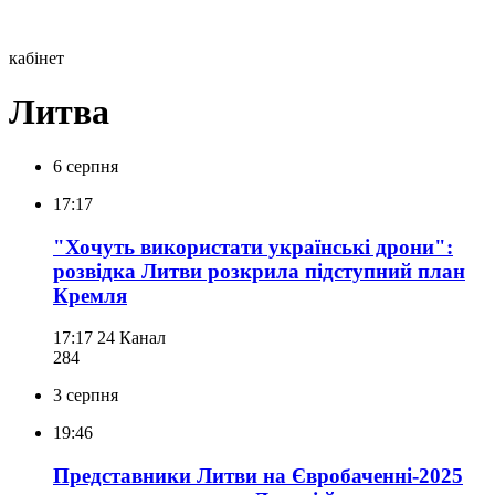
кабінет
Литва
6 серпня
17:17
"Хочуть використати українські дрони":
розвідка Литви розкрила підступний план
Кремля
17:17
24 Канал
284
3 серпня
19:46
Представники Литви на Євробаченні-2025