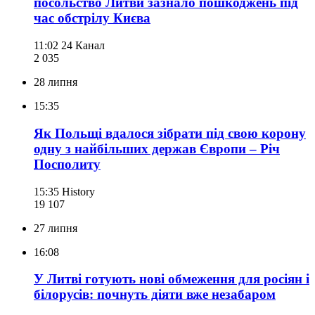
посольство Литви зазнало пошкоджень під
час обстрілу Києва
11:02
24 Канал
2 035
28 липня
15:35
Як Польщі вдалося зібрати під свою корону
одну з найбільших держав Європи – Річ
Посполиту
15:35
History
19 107
27 липня
16:08
У Литві готують нові обмеження для росіян і
білорусів: почнуть діяти вже незабаром