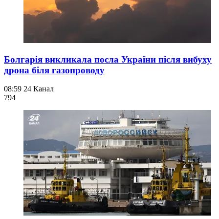
Болгарія викликала посла України після вибуху
дрона біля газопроводу
08:59
24 Канал
794