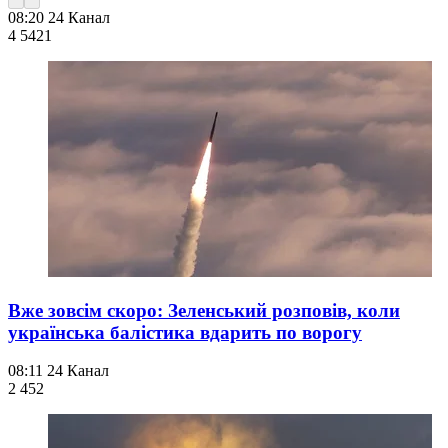
08:20
24 Канал
4 542
1
Вже зовсім скоро: Зеленський розповів, коли
українська балістика вдарить по ворогу
08:11
24 Канал
2 452