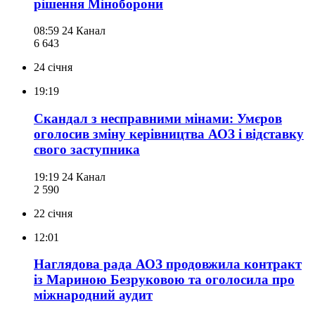
рішення Міноборони
08:59
24 Канал
6 643
24 січня
19:19
Скандал з несправними мінами: Умєров
оголосив зміну керівництва АОЗ і відставку
свого заступника
19:19
24 Канал
2 590
22 січня
12:01
Наглядова рада АОЗ продовжила контракт
із Мариною Безруковою та оголосила про
міжнародний аудит