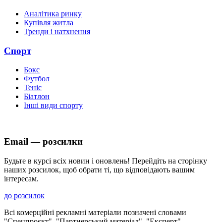
Аналітика ринку
Купівля житла
Тренди і натхнення
Спорт
Бокс
Футбол
Теніс
Біатлон
Інші види спорту
Email — розсилки
Будьте в курсі всіх новин і оновлень! Перейдіть на сторінку
наших розсилок, щоб обрати ті, що відповідають вашим
інтересам.
до розсилок
Всі комерційні рекламні матеріали позначені словами
"Спецпроєкт", "Партнерський матеріал", "Експерт",