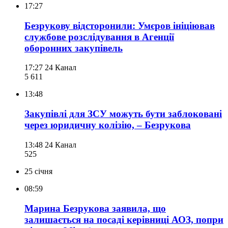
17:27
Безрукову відсторонили: Умєров ініціював
службове розслідування в Агенції
оборонних закупівель
17:27
24 Канал
5 611
13:48
Закупівлі для ЗСУ можуть бути заблоковані
через юридичну колізію, – Безрукова
13:48
24 Канал
525
25 січня
08:59
Марина Безрукова заявила, що
залишається на посаді керівниці АОЗ, попри