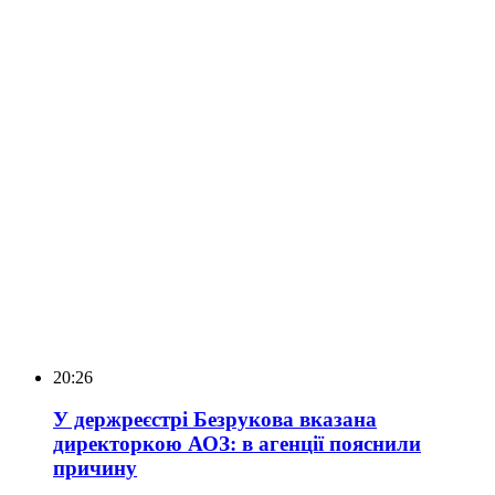
20:26
У держреєстрі Безрукова вказана
директоркою АОЗ: в агенції пояснили
причину