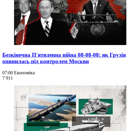
Безкінечна П'ятиденна війна 08-08-08: як Грузія
опинилась під контролем Москви
07:00
Економіка
7 911