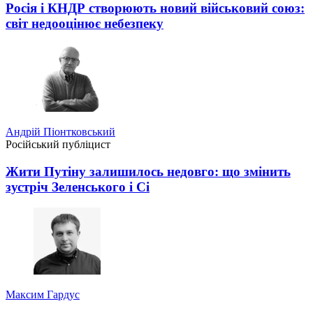
Росія і КНДР створюють новий військовий союз:
світ недооцінює небезпеку
Андрій Піонтковський
Російський публіцист
Жити Путіну залишилось недовго: що змінить
зустріч Зеленського і Сі
Максим Гардус