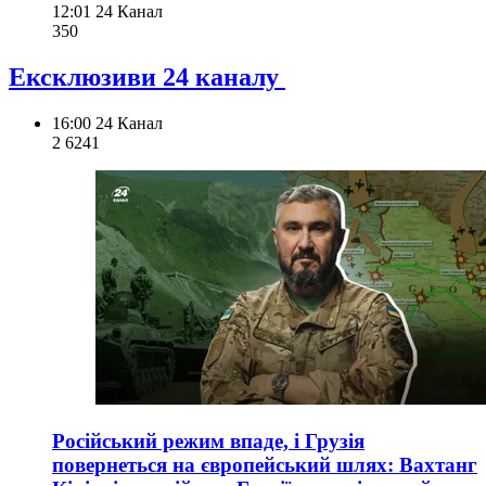
12:01
24 Канал
350
Ексклюзиви 24 каналу
16:00
24 Канал
2 624
1
Російський режим впаде, і Грузія
повернеться на європейський шлях: Вахтанг