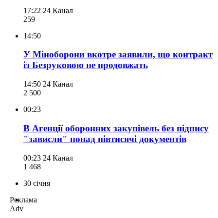
17:22
24 Канал
259
14:50
У Міноборони вкотре заявили, що контракт
із Безруковою не продовжать
14:50
24 Канал
2 500
00:23
В Агенції оборонних закупівель без підпису
"зависли" понад півтисячі документів
00:23
24 Канал
1 468
30 січня
Реклама
Adv