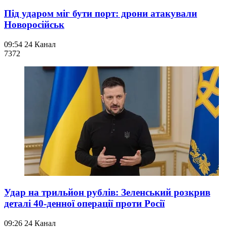
Під ударом міг бути порт: дрони атакували
Новоросійськ
09:54
24 Канал
737
2
Удар на трильйон рублів: Зеленський розкрив
деталі 40-денної операції проти Росії
09:26
24 Канал