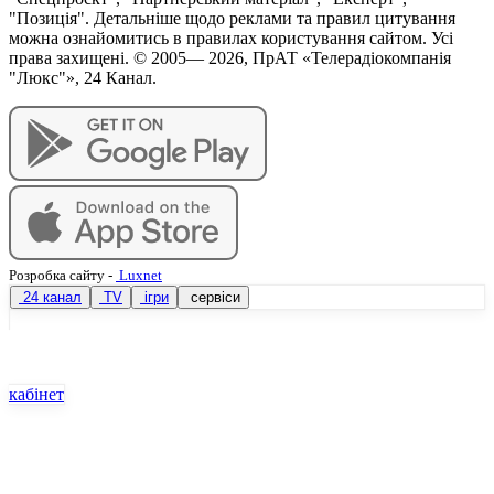
"Позиція". Детальніше щодо реклами та правил цитування
можна ознайомитись в правилах користування сайтом. Усі
права захищені. © 2005—
2026
, ПрАТ «Телерадіокомпанія
"Люкс"», 24 Канал.
Розробка сайту
-
Luxnet
24 канал
TV
ігри
сервіси
кабінет