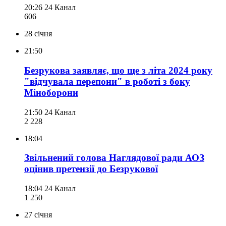
20:26
24 Канал
606
28 січня
21:50
Безрукова заявляє, що ще з літа 2024 року
"відчувала перепони" в роботі з боку
Міноборони
21:50
24 Канал
2 228
18:04
Звільнений голова Наглядової ради АОЗ
оцінив претензії до Безрукової
18:04
24 Канал
1 250
27 січня