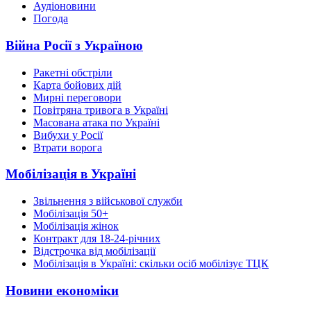
Аудіоновини
Погода
Війна Росії з Україною
Ракетні обстріли
Карта бойових дій
Мирні переговори
Повітряна тривога в Україні
Масована атака по Україні
Вибухи у Росії
Втрати ворога
Мобілізація в Україні
Звільнення з військової служби
Мобілізація 50+
Мобілізація жінок
Контракт для 18-24-річних
Відстрочка від мобілізації
Мобілізація в Україні: скільки осіб мобілізує ТЦК
Новини економіки