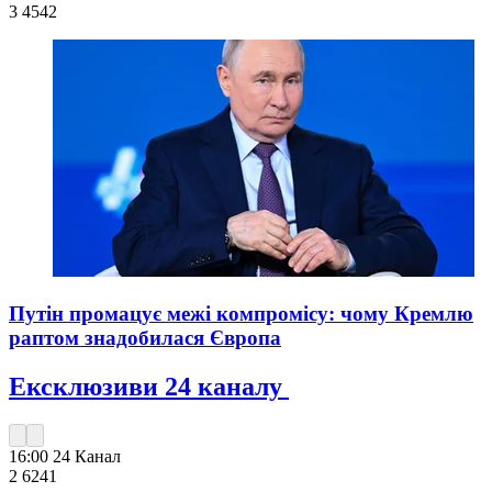
3 454
2
Путін промацує межі компромісу: чому Кремлю
раптом знадобилася Європа
Ексклюзиви 24 каналу
16:00
24 Канал
2 624
1