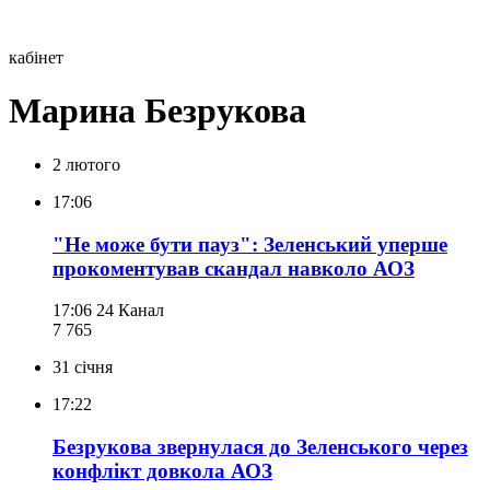
кабінет
Марина Безрукова
2 лютого
17:06
"Не може бути пауз": Зеленський уперше
прокоментував скандал навколо АОЗ
17:06
24 Канал
7 765
31 січня
17:22
Безрукова звернулася до Зеленського через
конфлікт довкола АОЗ