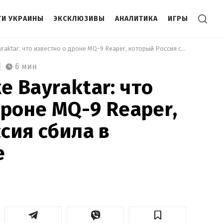
И УКРАИНЫ
ЭКСКЛЮЗИВЫ
АНАЛИТИКА
ИГРЫ
 Мощнее даже Bayraktar: что известно о дроне MQ-9 Reaper, который Россия сбила в Черном море 
6 мин
 Bayraktar: что
дроне MQ-9 Reaper,
сия сбила в
е