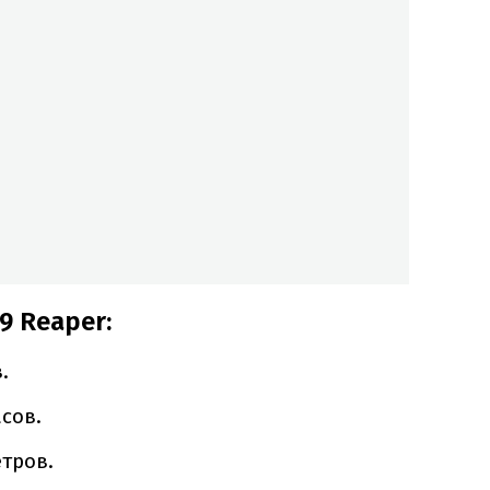
9 Reaper:
.
сов.
тров.