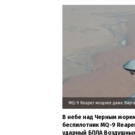
MQ-9 Reaper мощнее даже Bayra
В небе над Черным морем
беспилотник MQ-9 Reape
ударный БПЛА Воздушных