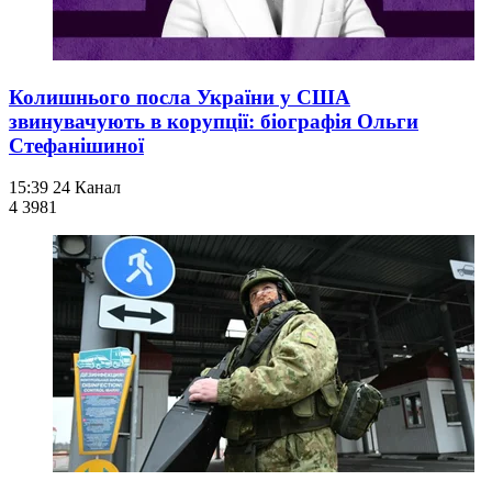
Колишнього посла України у США
звинувачують в корупції: біографія Ольги
Стефанішиної
15:39
24 Канал
4 398
1