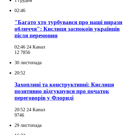
1 грудня
02:46
"Багато хто турбувався про наші вирази
обличчя": Кислиця заспокоїв українців
після перемовин
02:46
24 Канал
12 785
6
30 листопада
20:52
Захопливі та конструктивні: Кислиця
позитивно відгукнувся про початок
переговорів у Флориді
20:52
24 Канал
974
6
29 листопада