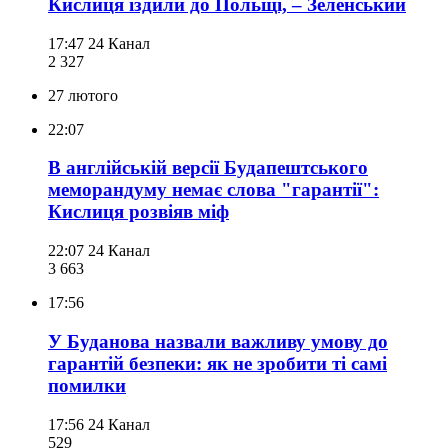
Кислиця їздили до Польщі, – Зеленський
17:47
24 Канал
2 327
27 лютого
22:07
В англійській версії Будапештського
меморандуму немає слова "гарантії":
Кислиця розвіяв міф
22:07
24 Канал
3 663
17:56
У Буданова назвали важливу умову до
гарантій безпеки: як не зробити ті самі
помилки
17:56
24 Канал
529