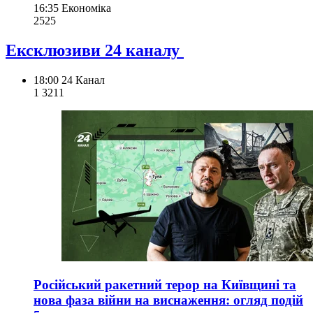
16:35
Економіка
252
5
Ексклюзиви 24 каналу
18:00
24 Канал
1 321
1
Російський ракетний терор на Київщині та
нова фаза війни на виснаження: огляд подій