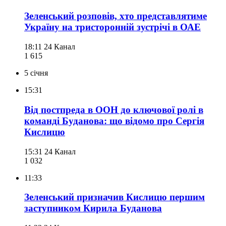
Зеленський розповів, хто представлятиме
Україну на тристоронній зустрічі в ОАЕ
18:11
24 Канал
1 615
5 січня
15:31
Від постпреда в ООН до ключової ролі в
команді Буданова: що відомо про Сергія
Кислицю
15:31
24 Канал
1 032
11:33
Зеленський призначив Кислицю першим
заступником Кирила Буданова