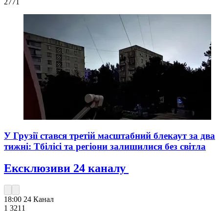
277
1
У Грузії стався третій масштабний блекаут за два
тижні: Тбілісі та регіони залишилися без світла
Ексклюзиви 24 каналу
18:00
24 Канал
1 321
1