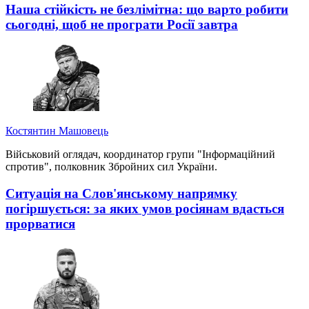
Наша стійкість не безлімітна: що варто робити
сьогодні, щоб не програти Росії завтра
Костянтин Машовець
Військовий оглядач, координатор групи "Інформаційний
спротив", полковник Збройних сил України.
Ситуація на Слов'янському напрямку
погіршується: за яких умов росіянам вдасться
прорватися