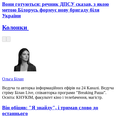
Вони готуються: речник ДПСУ сказав, з якою
метою Білорусь формує нову бригаду біля
України
Колонки
Ольга Білан
Ведуча та авторка інформаційних ефірів на 24 Каналі. Ведуча
стріму Білан Live, співавторка програми "Breaking Раша”.
Освіта: КНУКІМ, факультет кіно і телебачення, магістр.
Він обіцяв: "Я знайду", і тримав слово до
останнього