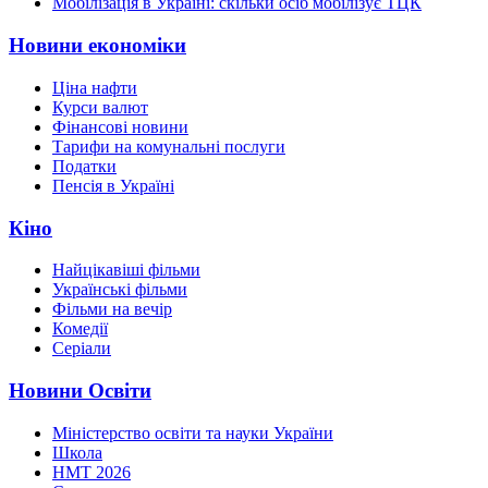
Мобілізація в Україні: скільки осіб мобілізує ТЦК
Новини економіки
Ціна нафти
Курси валют
Фінансові новини
Тарифи на комунальні послуги
Податки
Пенсія в Україні
Кіно
Найцікавіші фільми
Українські фільми
Фільми на вечір
Комедії
Серіали
Новини Освіти
Міністерство освіти та науки України
Школа
НМТ 2026