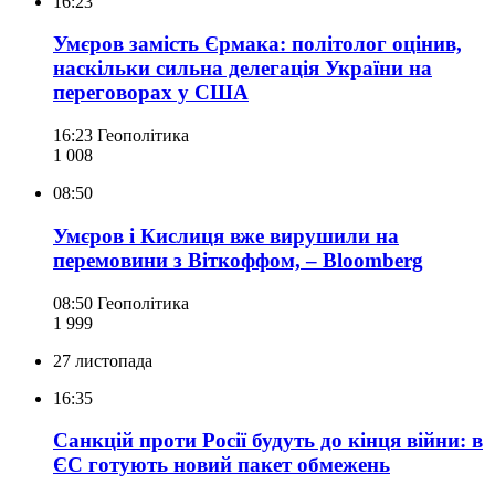
16:23
Умєров замість Єрмака: політолог оцінив,
наскільки сильна делегація України на
переговорах у США
16:23
Геополітика
1 008
08:50
Умєров і Кислиця вже вирушили на
перемовини з Віткоффом, – Bloomberg
08:50
Геополітика
1 999
27 листопада
16:35
Санкцій проти Росії будуть до кінця війни: в
ЄС готують новий пакет обмежень