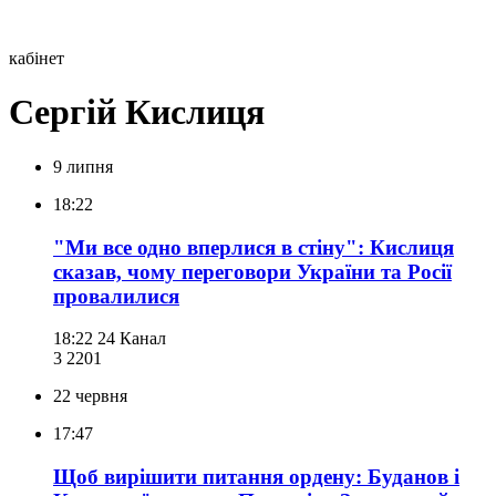
кабінет
Сергій Кислиця
9 липня
18:22
"Ми все одно вперлися в стіну": Кислиця
сказав, чому переговори України та Росії
провалилися
18:22
24 Канал
3 220
1
22 червня
17:47
Щоб вирішити питання ордену: Буданов і