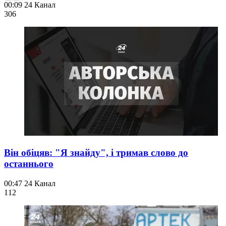
00:09
24 Канал
306
Він обіцяв: "Я знайду", і тримав слово до
останнього
00:47
24 Канал
112