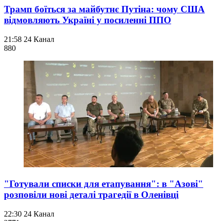
Трамп боїться за майбутнє Путіна: чому США
відмовляють Україні у посиленні ППО
21:58
24 Канал
880
"Готували списки для етапування": в "Азові"
розповіли нові деталі трагедії в Оленівці
22:30
24 Канал