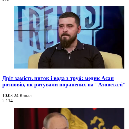
Дріт замість ниток і вода з труб: медик Асан
розповів, як рятували поранених на "Азовсталі"
10:03
24 Канал
2 114