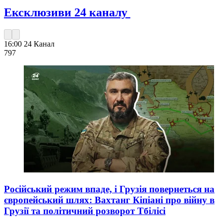
Ексклюзиви 24 каналу
16:00
24 Канал
797
Російський режим впаде, і Грузія повернеться на
європейський шлях: Вахтанг Кіпіані про війну в
Грузії та політичний розворот Тбілісі