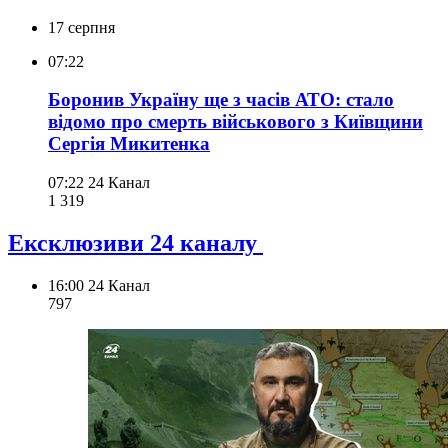
17 серпня
07:22
Боронив Україну ще з часів АТО: стало
відомо про смерть військового з Київщини
Сергія Микитенка
07:22
24 Канал
1 319
Ексклюзиви 24 каналу
16:00
24 Канал
797