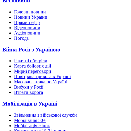
Всі новини
Головні новини
Новини України
Прямий ефір
Відеоновини
Аудіоновини
Погода
Війна Росії з Україною
Ракетні обстріли
Карта бойових дій
Мирні переговори
Повітряна тривога в Україні
Масована атака по Україні
Вибухи у Росії
Втрати ворога
Мобілізація в Україні
Звільнення з військової служби
Мобілізація 50+
Мобілізація жінок
Контракт для 18-24-річних