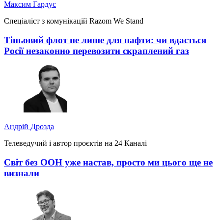
Максим Гардус
Спеціаліст з комунікацій Razom We Stand
Тіньовий флот не лише для нафти: чи вдасться
Росії незаконно перевозити скраплений газ
Андрій Дрозда
Телеведучий і автор проєктів на 24 Каналі
Світ без ООН уже настав, просто ми цього ще не
визнали