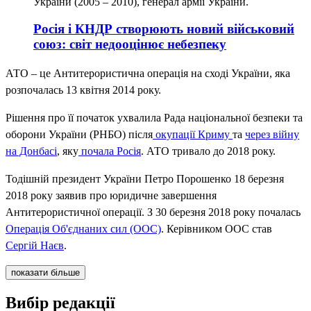
України (2005 – 2010), генерал армії України.
Росія і КНДР створюють новий військовий
союз: світ недооцінює небезпеку
АТО – це Антитерористична операція на сході України, яка
розпочалась 13 квітня 2014 року.
Рішення про її початок ухвалила Рада національної безпеки та
оборони України (РНБО) після
окупації Криму
та
через війну
на Донбасі
, яку
почала Росія
. АТО тривало до 2018 року.
Тодішній президент України Петро Порошенко 18 березня
2018 року заявив про юридичне завершення
Антитерористичної операції. З 30 березня 2018 року почалась
Операція Об'єднаних сил (ООС)
. Керівником ООС став
Сергій Наєв
.
показати більше
Вибір редакції