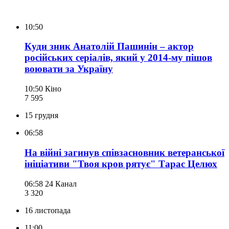
10:50
Куди зник Анатолій Пашинін – актор
російських серіалів, який у 2014-му пішов
воювати за Україну
10:50
Кіно
7 595
15 грудня
06:58
На війні загинув співзасновник ветеранської
ініціативи "Твоя кров рятує" Тарас Целюх
06:58
24 Канал
3 320
16 листопада
11:00