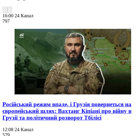
16:00
24 Канал
797
Російський режим впаде, і Грузія повернеться на
європейський шлях: Вахтанг Кіпіані про війну в
Грузії та політичний розворот Тбілісі
12:08
24 Канал
579