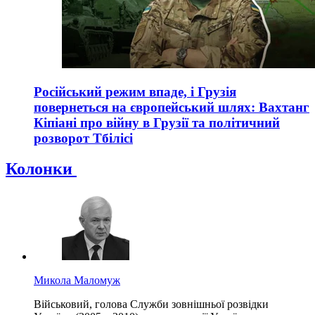
Російський режим впаде, і Грузія
повернеться на європейський шлях: Вахтанг
Кіпіані про війну в Грузії та політичний
розворот Тбілісі
Колонки
Микола Маломуж
Військовий, голова Служби зовнішньої розвідки