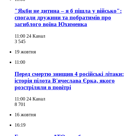
"Якби не дитина – я б пішла у військо":
спогади дружини та побратимів про
загиблого воїна Юхименка
11:00
24 Канал
3 545
19 жовтня
11:00
Перед смертю знищив 4 російські літаки:
історія пілота В'ячеслава Єрка, якого
розстріляли в повітрі
11:00
24 Канал
8 701
16 жовтня
16:19