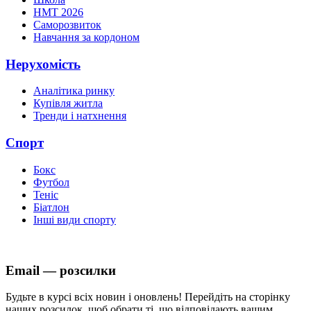
НМТ 2026
Саморозвиток
Навчання за кордоном
Нерухомість
Аналітика ринку
Купівля житла
Тренди і натхнення
Спорт
Бокс
Футбол
Теніс
Біатлон
Інші види спорту
Email — розсилки
Будьте в курсі всіх новин і оновлень! Перейдіть на сторінку
наших розсилок, щоб обрати ті, що відповідають вашим