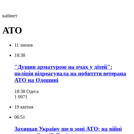
кабінет
АТО
11 липня
18:38
"Душив арматурою на очах у дітей":
поліція відреагувала на побитття ветерана
АТО на Одещині
18:38
Одеса
1 097
1
19 квітня
06:51
Захищав Україну ще в зоні АТО: на війні