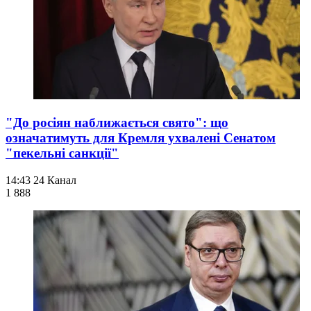
"До росіян наближається свято": що
означатимуть для Кремля ухвалені Сенатом
"пекельні санкції"
14:43
24 Канал
1 888