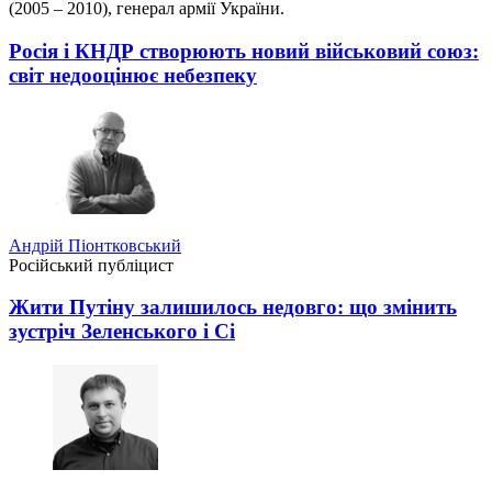
(2005 – 2010), генерал армії України.
Росія і КНДР створюють новий військовий союз:
світ недооцінює небезпеку
Андрій Піонтковський
Російський публіцист
Жити Путіну залишилось недовго: що змінить
зустріч Зеленського і Сі