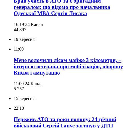
Брав участь в АТО та є бригадним
генералом: що відомо про начальника
Одеської МВА Сергія Лисака
16:19
24 Канал
44 897
19 вересня
11:00
Мене волочили лісом майже 3 кілометри, –
інтерв'ю ветерана про мобілізацію, оборону
Києва і ампутацію
11:00
24 Канал
5 257
15 вересня
22:10
Пережив АТО та роки полону: 24-річний
військовий Сергій Ганус загинув у ДТП