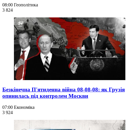
08:00
Геополітика
3 824
Безкінечна П'ятиденна війна 08-08-08: як Грузія
опинилась під контролем Москви
07:00
Економіка
3 924