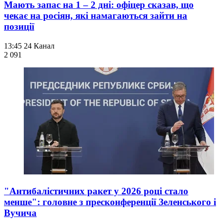
Мають запас на 1 – 2 дні: офіцер сказав, що
чекає на росіян, які намагаються зайти на
позиції
13:45
24 Канал
2 091
"Антибалістичних ракет у 2026 році стало
менше": головне з пресконференції Зеленського і
Вучича