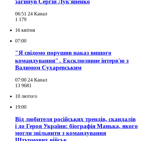
загинув Сергій Лук'яненко
06:51
24 Канал
1 179
16 квітня
07:00
"Я свідомо порушив наказ вищого
командування"․ Ексклюзивне інтерв'ю з
Вадимом Сухаревським
07:00
24 Канал
13 968
1
10 лютого
19:00
Від любителя російських трендів, скандалів
і до Героя України: біографія Манька, якого
могли звільнити з командування
Штурмових військ