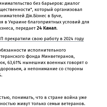
инимательство без барьеров: диалог
бщественности", который организовал
имателей Дія.Бізнес в Буче,
ия в Украине благоприятных условий для
изнеса, передает
24 Канал
.
П прекратили свою работу в 2024 году
обязанности исполнительного
етеранского фонда Минветеранов,
к, 63,61% нынешних военных говорят о
здоровьем, а непонимание со стороны
%.
тью, понимать, что в стране война уже
льностью живут только семьи ветеранов.