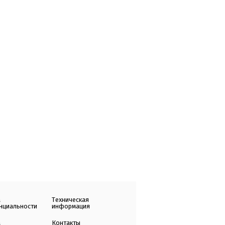
а
Техническая
нциальности
информация
а
Контакты