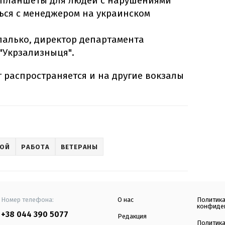
 планшеты для людей с нарушениями
ься с менеджером на украинском
палько, директор департамента
"Укрзализныця".
т распространяется и на другие вокзалы
НОЙ
РАБОТА
ВЕТЕРАНЫ
Номер телефона:
О нас
Политик
конфиде
+38 044 390 5077
Редакция
Политик