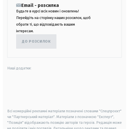
Email - розсилка
Будьте в курсі всіх новин і оновлень!
Перейдіть на сторінку наших розсилок, щоб
обрати ті, що відповідають вашим
інтересам.
ДО РОЗСИЛОК
Наші додатки:
android
apple
smart tv
samsung smart tv
Всі комерційні рекламні матеріали позначені словами "Спецпроєкт"
чи "Партнерський матеріал". Матеріали з позначкою "Експерт",
"Позиція" відображають позицію авторів та героїв. Редакція може
не поділяти їхніх поглядів. Детальніше щодо реклами та правил