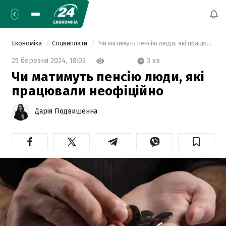
Економіка
Соцвиплати
 Чи матимуть пенсію люди, які працювали неофіційно 
3 хв
25 березня 2024,
18:02
Чи матимуть пенсію люди, які
працювали неофіційно
Дарія Подвишенна