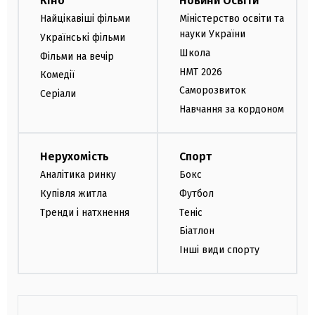
Кіно
Новини Освіти
Найцікавіші фільми
Міністерство освіти та
науки України
Українські фільми
Школа
Фільми на вечір
НМТ 2026
Комедії
Саморозвиток
Серіали
Навчання за кордоном
Нерухомість
Спорт
Аналітика ринку
Бокс
Купівля житла
Футбол
Тренди і натхнення
Теніс
Біатлон
Інші види спорту