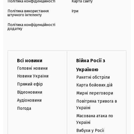
Політика конфіденційності
Карта сайту
Політика використання
Ігри
штучного інтелекту
Політика конфіденційності
додатку
Всі новини
Війна Росії з
Головні новини
Україною
Новини України
Ракетні обстріли
Прямий ефір
Карта бойових дій
Відеоновини
Мирні переговори
Аудіоновини
Повітряна тривога в
Україні
Погода
Масована атака по
Україні
Вибухи у Росії