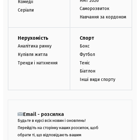
НМТ 2026
Комедії
Саморозвиток
Серіали
Навчання за кордоном
Нерухомість
Спорт
Аналітика ринку
Бокс
Купівля житла
Футбол
Тренди і натхнення
Теніс
Біатлон
Інші види спорту
Email - розсилка
Будьте в курсі всіх новин і оновлень!
Перейдіть на сторінку наших розсилок, щоб
обрати ті, що відповідають вашим