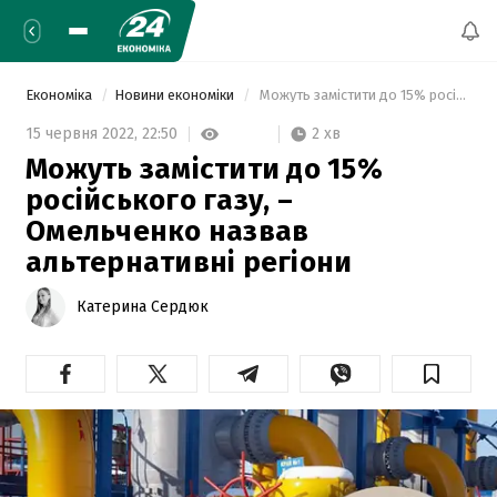
Економіка
Новини економіки
 Можуть замістити до 15% російського газу, – Омельченко назвав альтернативні регіони 
2 хв
15 червня 2022,
22:50
Можуть замістити до 15%
російського газу, –
Омельченко назвав
альтернативні регіони
Катерина Сердюк