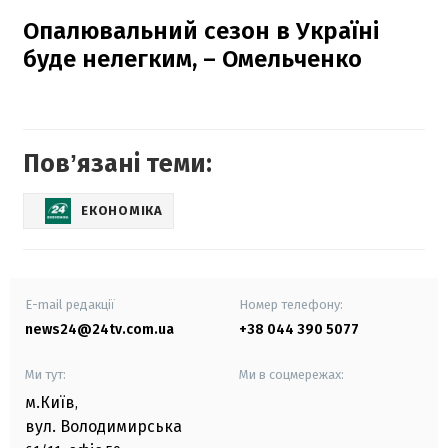
Опалювальний сезон в Україні
буде нелегким, – Омельченко
Повʼязані теми:
ЕКОНОМІКА
E-mail редакції
Номер телефону:
news24@24tv.com.ua
+38 044 390 5077
Ми тут:
Ми в соцмережах:
м.Київ
,
вул. Володимирська