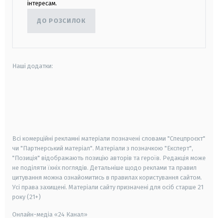
інтересам.
ДО РОЗСИЛОК
Наші додатки:
android
apple
smart tv
samsung smart tv
Всі комерційні рекламні матеріали позначені словами "Спецпроєкт"
чи "Партнерський матеріал". Матеріали з позначкою "Експерт",
"Позиція" відображають позицію авторів та героїв. Редакція може
не поділяти їхніх поглядів. Детальніше щодо реклами та правил
цитування можна ознайомитись в правилах користування сайтом.
Усі права захищені.
Матеріали сайту призначені для осіб старше
21
року (21+)
Онлайн-медіа «24 Канал»