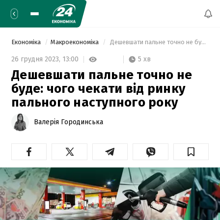
Економіка
Макроекономіка
 Дешевшати пальне точно не буде: чого чекати від ринку пального наступного року 
5 хв
26 грудня 2023,
13:00
Дешевшати пальне точно не
буде: чого чекати від ринку
пального наступного року
Валерія Городинська