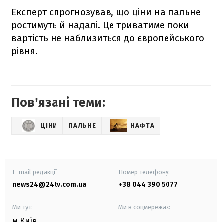
Експерт спрогнозував, що ціни на пальне
ростимуть й надалі. Це триватиме поки
вартість не наблизиться до європейського
рівня.
Повʼязані теми:
ЦІНИ
ПАЛЬНЕ
НАФТА
E-mail редакції
Номер телефону:
news24@24tv.com.ua
+38 044 390 5077
Ми тут:
Ми в соцмережах:
м.Київ
,