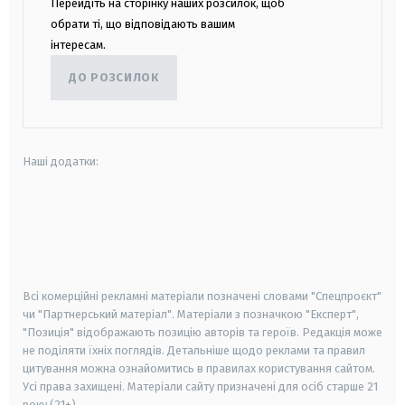
Перейдіть на сторінку наших розсилок, щоб
обрати ті, що відповідають вашим
інтересам.
ДО РОЗСИЛОК
Наші додатки:
android
apple
smart tv
samsung smart tv
Всі комерційні рекламні матеріали позначені словами "Спецпроєкт"
чи "Партнерський матеріал". Матеріали з позначкою "Експерт",
"Позиція" відображають позицію авторів та героїв. Редакція може
не поділяти їхніх поглядів. Детальніше щодо реклами та правил
цитування можна ознайомитись в правилах користування сайтом.
Усі права захищені.
Матеріали сайту призначені для осіб старше
21
року (21+)