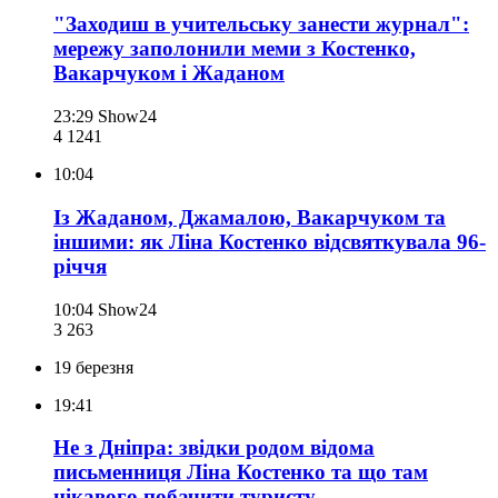
"Заходиш в учительську занести журнал":
мережу заполонили меми з Костенко,
Вакарчуком і Жаданом
23:29
Show24
4 124
1
10:04
Із Жаданом, Джамалою, Вакарчуком та
іншими: як Ліна Костенко відсвяткувала 96-
річчя
10:04
Show24
3 263
19 березня
19:41
Не з Дніпра: звідки родом відома
письменниця Ліна Костенко та що там
цікавого побачити туристу