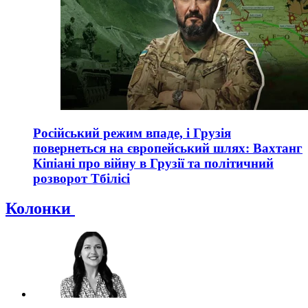
Російський режим впаде, і Грузія
повернеться на європейський шлях: Вахтанг
Кіпіані про війну в Грузії та політичний
розворот Тбілісі
Колонки