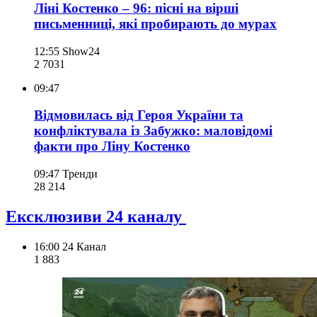
Ліні Костенко – 96: пісні на вірші
письменниці, які пробирають до мурах
12:55
Show24
2 703
1
09:47
Відмовилась від Героя України та
конфліктувала із Забужко: маловідомі
факти про Ліну Костенко
09:47
Тренди
28 214
Ексклюзиви 24 каналу
16:00
24 Канал
1 883