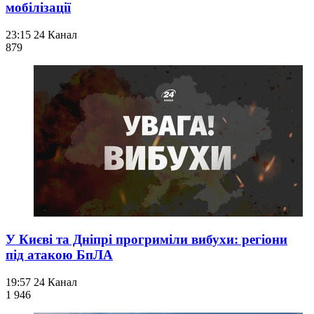
мобілізації
23:15
24 Канал
879
У Києві та Дніпрі прогриміли вибухи: регіони
під атакою БпЛА
19:57
24 Канал
1 946