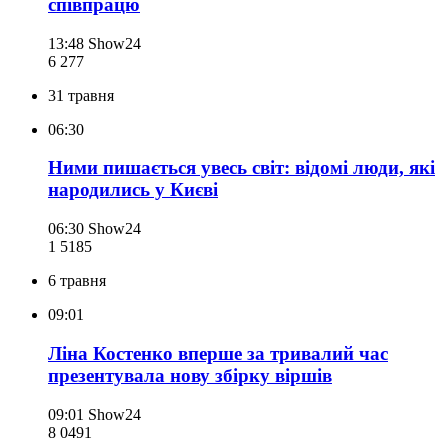
співпрацю
13:48
Show24
6 277
31 травня
06:30
Ними пишається увесь світ: відомі люди, які
народились у Києві
06:30
Show24
1 518
5
6 травня
09:01
Ліна Костенко вперше за тривалий час
презентувала нову збірку віршів
09:01
Show24
8 049
1