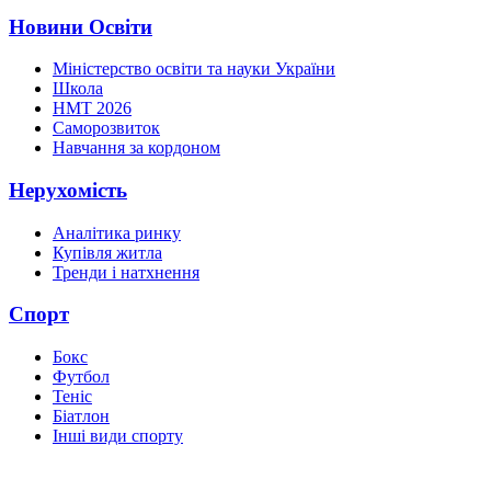
Новини Освіти
Міністерство освіти та науки України
Школа
НМТ 2026
Саморозвиток
Навчання за кордоном
Нерухомість
Аналітика ринку
Купівля житла
Тренди і натхнення
Спорт
Бокс
Футбол
Теніс
Біатлон
Інші види спорту