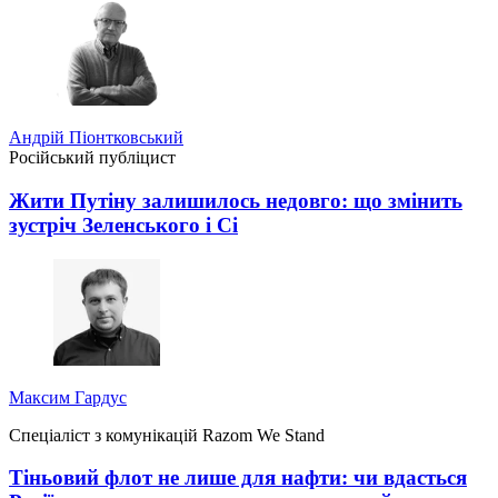
Андрій Піонтковський
Російський публіцист
Жити Путіну залишилось недовго: що змінить
зустріч Зеленського і Сі
Максим Гардус
Спеціаліст з комунікацій Razom We Stand
Тіньовий флот не лише для нафти: чи вдасться