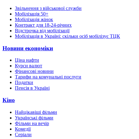
Звільнення з військової служби
Мобілізація 50+
Мобілізація жінок
Контракт для 18-24-річних
Відстрочка від мобілізації
Мобілізація в Україні: скільки осіб мобілізує ТЦК
Новини економіки
Ціна нафти
Курси валют
Фінансові новини
Тарифи на комунальні послуги
Податки
Пенсія в Україні
Кіно
Найцікавіші фільми
Українські фільми
Фільми на вечір
Комедії
Серіали