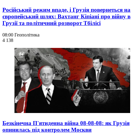
Російський режим впаде, і Грузія повернеться на
європейський шлях: Вахтанг Кіпіані про війну в
Грузії та політичний розворот Тбілісі
08:00
Геополітика
4 138
Безкінечна П'ятиденна війна 08-08-08: як Грузія
опинилась під контролем Москви