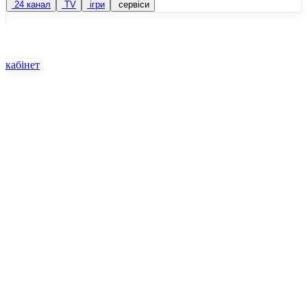
24 канал
TV
ігри
сервіси
кабінет