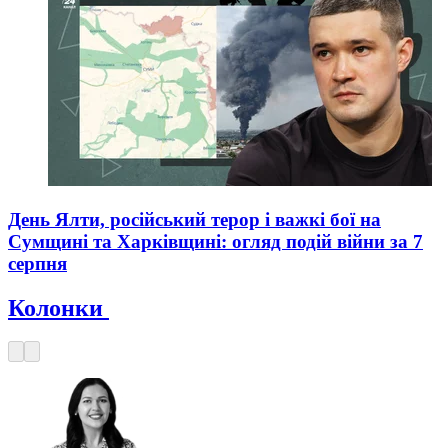
День Ялти, російський терор і важкі бої на
Сумщині та Харківщині: огляд подій війни за 7
серпня
Колонки