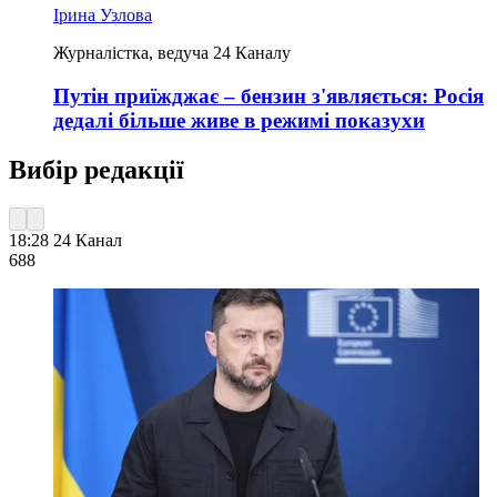
Ірина Узлова
Журналістка, ведуча 24 Каналу
Путін приїжджає – бензин з'являється: Росія
дедалі більше живе в режимі показухи
Вибір редакції
18:28
24 Канал
688