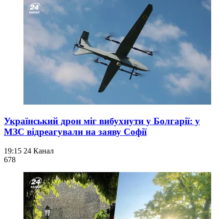
Український дрон міг вибухнути у Болгарії: у
МЗС відреагували на заяву Софії
19:15
24 Канал
678