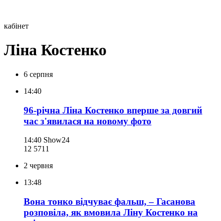
кабінет
Ліна Костенко
6 серпня
14:40
96-річна Ліна Костенко вперше за довгий
час з'явилася на новому фото
14:40
Show24
12 571
1
2 червня
13:48
Вона тонко відчуває фальш, – Гасанова
розповіла, як вмовила Ліну Костенко на