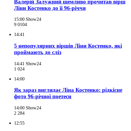
Валерій Залужний щемливо прочитав вірш
Ліни Костенко до її 96-річчя
15:00
Show24
9 010
4
14:41
5 непопулярних віршів Ліни Костенко, які
проймають до сліз
14:41
Show24
1 024
14:00
Як зараз виглядає Ліна Костенко: рідкісне
фото 96-річної поетеси
14:00
Show24
2 284
12:55