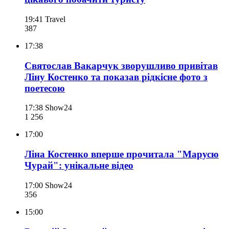
19:41
Travel
387
17:38
Святослав Вакарчук зворушливо привітав
Ліну Костенко та показав рідкісне фото з
поетесою
17:38
Show24
1 256
17:00
Ліна Костенко вперше прочитала "Марусю
Чурай": унікальне відео
17:00
Show24
356
15:00