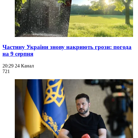
Частину України знову накриють грози: погода
на 9 серпня
20:29
24 Канал
721