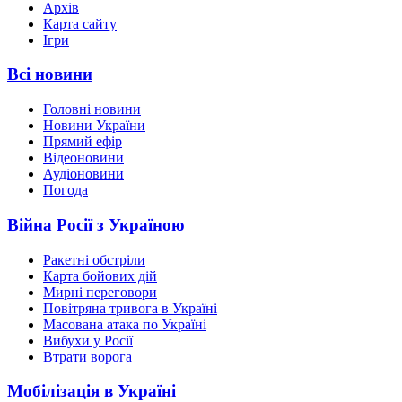
Архів
Карта сайту
Ігри
Всі новини
Головні новини
Новини України
Прямий ефір
Відеоновини
Аудіоновини
Погода
Війна Росії з Україною
Ракетні обстріли
Карта бойових дій
Мирні переговори
Повітряна тривога в Україні
Масована атака по Україні
Вибухи у Росії
Втрати ворога
Мобілізація в Україні