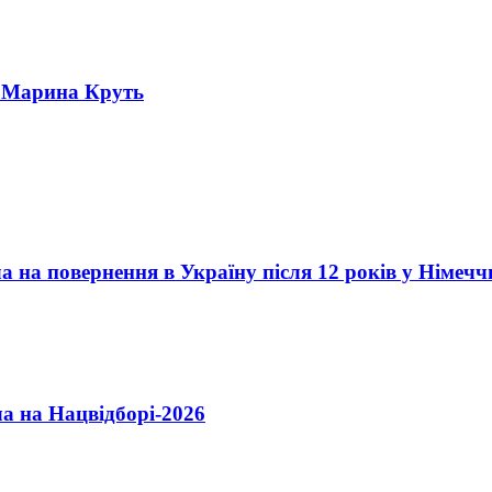
– Марина Круть
а повернення в Україну після 12 років у Німечч
ла на Нацвідборі-2026