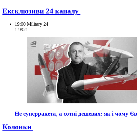
Ексклюзиви 24 каналу
19:00
Military 24
1 992
1
Не суперракета, а сотні дешевих: як і чому Є
Колонки