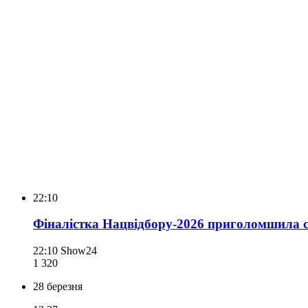
22:10
Фіналістка Нацвідбору-2026 приголомшила сх
22:10
Show24
1 320
28 березня