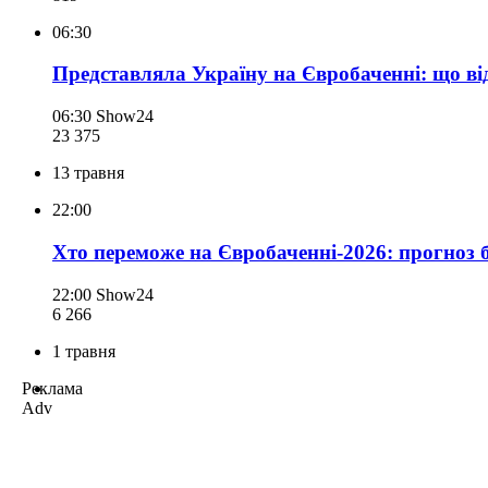
06:30
Представляла Україну на Євробаченні: що в
06:30
Show24
23 375
13 травня
22:00
Хто переможе на Євробаченні-2026: прогноз 
22:00
Show24
6 266
1 травня
Реклама
Adv