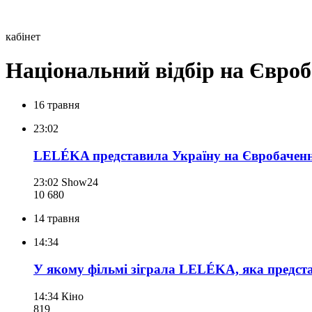
кабінет
Національний відбір на Євро
16 травня
23:02
LELÉKA представила Україну на Євробаченні
23:02
Show24
10 680
14 травня
14:34
У якому фільмі зіграла LELÉKA, яка предста
14:34
Кіно
819