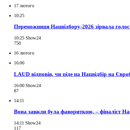
17 лютого
10:25
Переможниця Нацвідбору-2026 зірвала голос 
10:25
Show24
750
16 лютого
16:00
LAUD відповів, чи піде на Нацвідбір на Євр
16:00
Show24
87
14:11
Вона завжди була фавориткою, – фіналіст Н
14:11
Show24
117