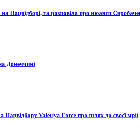
а на Нацвідборі, та розповіла про нюанси Євробач
 на Донеччині
 Нацвідбору Valeriya Force про шлях до своєї мрії