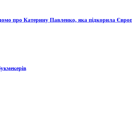
ідомо про Катерину Павленко, яка підкорила Євро
букмекерів