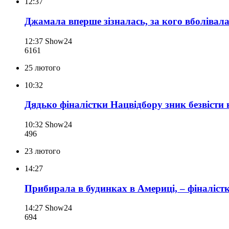
12:37
Джамала вперше зізналась, за кого вболівал
12:37
Show24
616
1
25 лютого
10:32
Дядько фіналістки Нацвідбору зник безвісти
10:32
Show24
496
23 лютого
14:27
Прибирала в будинках в Америці, – фіналістка
14:27
Show24
694