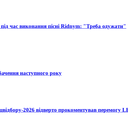
під час виконання пісні Ridnym: "Треба одужати"
обачення наступного року
ацвідбору-2026 відверто прокоментував перемогу