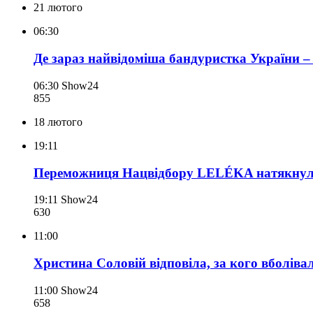
21 лютого
06:30
Де зараз найвідоміша бандуристка України 
06:30
Show24
855
18 лютого
19:11
Переможниця Нацвідбору LELÉKA натякнула н
19:11
Show24
630
11:00
Христина Соловій відповіла, за кого вболіва
11:00
Show24
658