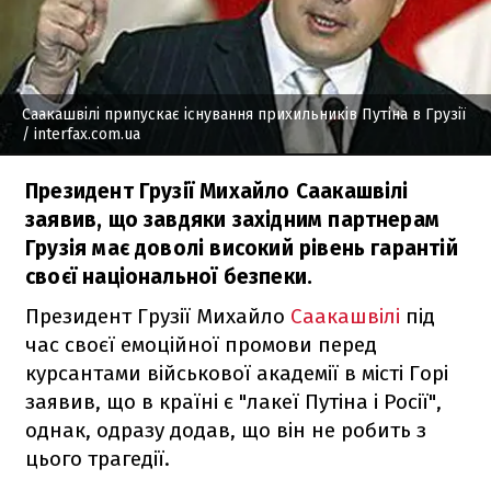
Саакашвілі припускає існування прихильників Путіна в Грузії
/ interfax.com.ua
Президент Грузії Михайло Саакашвілі
заявив, що завдяки західним партнерам
Грузія має доволі високий рівень гарантій
своєї національної безпеки.
Президент Грузії Михайло
Саакашвілі
під
час своєї емоційної промови перед
курсантами військової академії в місті Горі
заявив, що в країні є "лакеї Путіна і Росії",
однак, одразу додав, що він не робить з
цього трагедії.