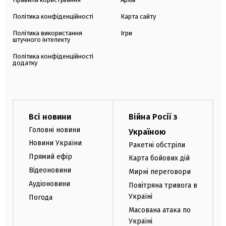
Політика конфіденційності
Карта сайту
Політика використання
Ігри
штучного інтелекту
Політика конфіденційності
додатку
Всі новини
Війна Росії з
Головні новини
Україною
Новини України
Ракетні обстріли
Прямий ефір
Карта бойових дій
Відеоновини
Мирні переговори
Аудіоновини
Повітряна тривога в
Україні
Погода
Масована атака по
Україні