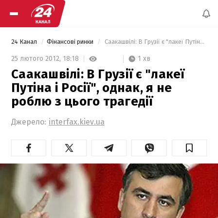
24 Канал
Фінансові ринки
 Саакашвілі: В Грузії є "лакеї Путіна і Росії", однак, я не роблю з цього трагедії 
1 хв
25 лютого 2012,
18:18
Саакашвілі: В Грузії є "лакеї
Путіна і Росії", однак, я не
роблю з цього трагедії
Джерело:
interfax.kiev.ua