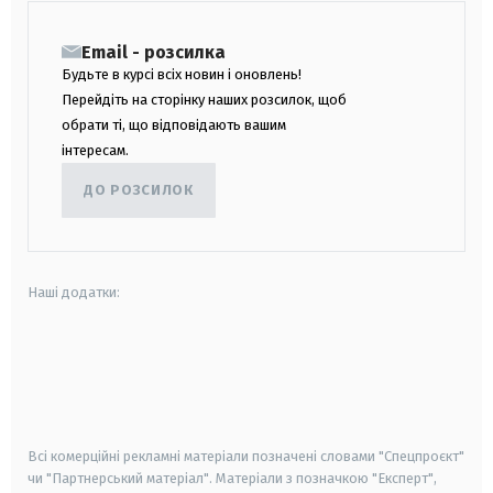
Email - розсилка
Будьте в курсі всіх новин і оновлень!
Перейдіть на сторінку наших розсилок, щоб
обрати ті, що відповідають вашим
інтересам.
ДО РОЗСИЛОК
Наші додатки:
android
apple
smart tv
samsung smart tv
Всі комерційні рекламні матеріали позначені словами "Спецпроєкт"
чи "Партнерський матеріал". Матеріали з позначкою "Експерт",