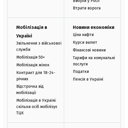
Вибухи у Росії
Втрати ворога
Мобілізація в
Новини економіки
Ціна нафти
Україні
Курси валют
Звільнення з військової
служби
Фінансові новини
Мобілізація 50+
Тарифи на комунальні
послуги
Мобілізація жінок
Податки
Контракт для 18-24-
річних
Пенсія в Україні
Відстрочка від
мобілізації
Мобілізація в Україні:
скільки осіб мобілізує
ТЦК