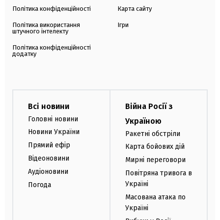
Політика конфіденційності
Карта сайту
Політика використання
Ігри
штучного інтелекту
Політика конфіденційності
додатку
Всі новини
Війна Росії з
Головні новини
Україною
Новини України
Ракетні обстріли
Прямий ефір
Карта бойових дій
Відеоновини
Мирні переговори
Аудіоновини
Повітряна тривога в
Україні
Погода
Масована атака по
Україні