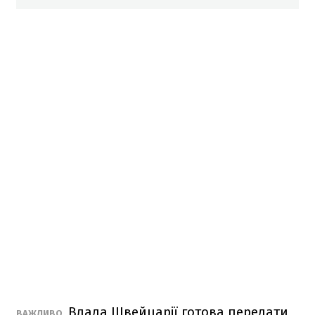
Влада Швейцарії готова передати
ВАЖЛИВО