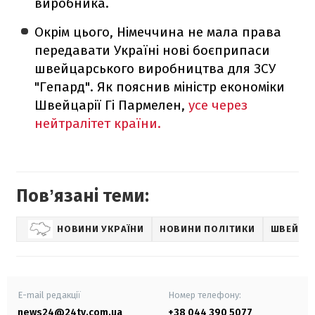
виробника.
Окрім цього, Німеччина не мала права
передавати Україні нові боєприпаси
швейцарського виробництва для ЗСУ
"Гепард". Як пояснив міністр економіки
Швейцарії Гі Пармелен,
усе через
нейтралітет країни.
Повʼязані теми:
НОВИНИ УКРАЇНИ
НОВИНИ ПОЛІТИКИ
ШВЕЙЦА
E-mail редакції
Номер телефону:
news24@24tv.com.ua
+38 044 390 5077