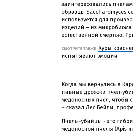
заинтересовались пчелам
образцы Saccharomyces ce
используется для произво
изделий – из микробиома
естественной смертью. Гр
Куры краснею
СМОТРИТЕ ТАКЖЕ
испытывают эмоции
Когда мы вернулись в Ка
пивные дрожжи пчел-убий
медоносных пчел, чтобы с
– сказал Лес Бейли, про
Пчелы-убийцы - это гибр
медоносной пчелы (Apis me