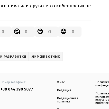
ого пива или других его особенностях не
🤔
😢
😡
0
0
0
0
 И РАЗРАБОТКИ
МИР ЖИВОТНЫХ
Номер телефона:
О нас
Политик
конфиде
+38 044 390 5077
Редакция
Политик
использ
Редакционная
искусств
политика
интеллек