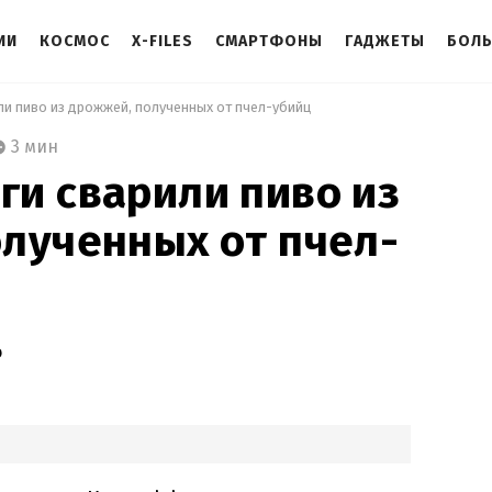
ИИ
КОСМОС
X-FILES
СМАРТФОНЫ
ГАДЖЕТЫ
БОЛ
и пиво из дрожжей, полученных от пчел-убийц 
3 мин
и сварили пиво из
лученных от пчел-
о