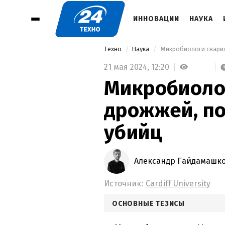
ИННОВАЦИИ
НАУКА
Техно
Наука
 Микробиологи сварил
21 мая 2024,
12:20
Микробиолог
дрожжей, по
убийц
Александр Гайдамашк
Источник:
Cardiff University
ОСНОВНЫЕ ТЕЗИСЫ