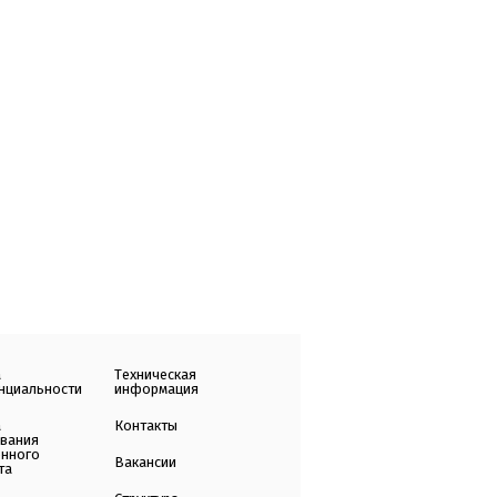
а
Техническая
нциальности
информация
а
Контакты
ования
енного
Вакансии
та