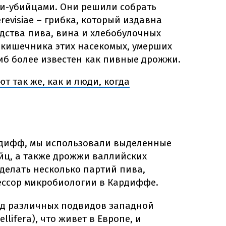
и-убийцами. Они решили собрать
revisiae – грибка, который издавна
дства пива, вина и хлебобулочных
 кишечника этих насекомых, умерших
иб более известен как пивные дрожжи.
т так же, как и люди, когда
рдифф, мы использовали выделенные
ц, а также дрожжи валлийских
делать несколько партий пива,
фессор микробиологии в Кардиффе.
ид различных подвидов западной
llifera), что живет в Европе, и