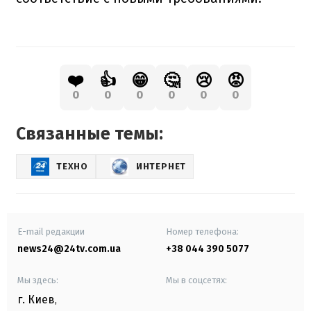
❤️
👍
😁
🤔
😢
😡
0
0
0
0
0
0
Связанные темы:
ТЕХНО
ИНТЕРНЕТ
E-mail редакции
Номер телефона:
news24@24tv.com.ua
+38 044 390 5077
Мы здесь:
Мы в соцсетях:
г. Киев
,