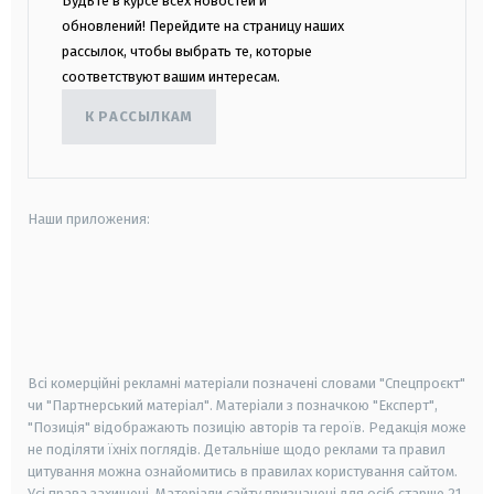
Будьте в курсе всех новостей и
обновлений! Перейдите на страницу наших
рассылок, чтобы выбрать те, которые
соответствуют вашим интересам.
К РАССЫЛКАМ
Наши приложения:
android
apple
smart tv
samsung smart tv
Всі комерційні рекламні матеріали позначені словами "Спецпроєкт"
чи "Партнерський матеріал". Матеріали з позначкою "Експерт",
"Позиція" відображають позицію авторів та героїв. Редакція може
не поділяти їхніх поглядів. Детальніше щодо реклами та правил
цитування можна ознайомитись в правилах користування сайтом.
Усі права захищені.
Матеріали сайту призначені для осіб старше
21