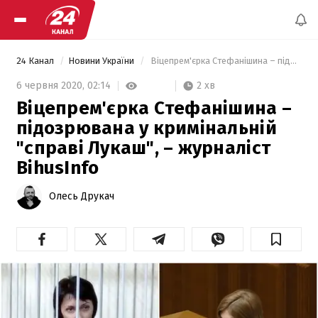
24 Канал
Новини України
 Віцепрем'єрка Стефанішина – підозрювана у кримінальній "справі Лукаш", – журналіст BihusInfo 
2 хв
6 червня 2020,
02:14
Віцепрем'єрка Стефанішина –
підозрювана у кримінальній
"справі Лукаш", – журналіст
BihusInfo
Олесь Друкач