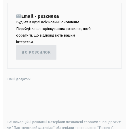
Email - розсилка
Будьте в курсі всіх новин і оновлень!
Перейдіть на сторінку наших розсилок, щоб
обрати ті, що відповідають вашим
інтересам.
ДО РОЗСИЛОК
Наші додатки:
android
apple
smart tv
samsung smart tv
Всі комерційні рекламні матеріали позначені словами "Спецпроєкт"
чи "Партнерський матеріал". Матеріали з позначкою "Експерт",