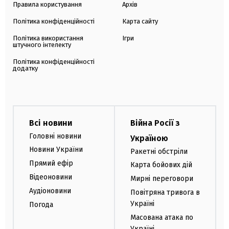
Правила користування
Архів
Політика конфіденційності
Карта сайту
Політика використання
Ігри
штучного інтелекту
Політика конфіденційності
додатку
Всі новини
Війна Росії з
Головні новини
Україною
Новини України
Ракетні обстріли
Прямий ефір
Карта бойових дій
Відеоновини
Мирні переговори
Аудіоновини
Повітряна тривога в
Україні
Погода
Масована атака по
Україні