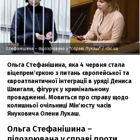
Стефанішина – підозрювана у "справі Лукаш"
/ rbc.ua
Ольга Стефанішина, яка 4 червня стала
віцепрем'єркою з питань європейської та
євроатлантичної інтеграції в уряді Дениса
Шмигаля, фігурує у кримінальному
провадженні. Мовиться про справу щодо
колишньої очільниці Мін'юсту часів
Януковича Олени Лукаш.
Ольга Стефанішина –
підозрювана у справі проти