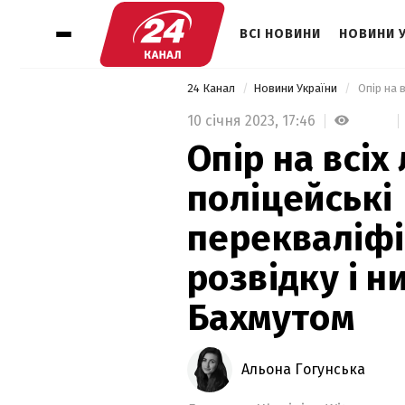
ВСІ НОВИНИ
НОВИНИ 
24 Канал
Новини України
10 січня 2023,
17:46
Опір на всіх
поліцейські
перекваліфі
розвідку і н
Бахмутом
Альона Гогунська