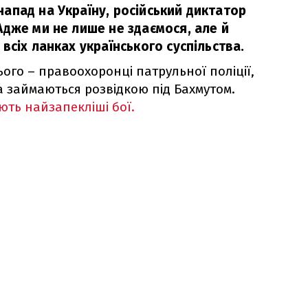
апад на Україну, російський диктатор
Адже ми не лише не здаємося, але й
всіх ланках українського суспільства.
го – правоохоронці патрульної поліції,
а займаються розвідкою під Бахмутом.
ють найзапекліші бої.