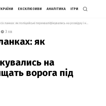
УКРАЇНИ
ЕКСКЛЮЗИВИ
АНАЛІТИКА
ІГРИ
 Опір на всіх ланках: як поліцейські перекваліфікувались на розвідку і нищать ворога під Бахмутом 
3 хв
 ланках: як
кувались на
ищать ворога під