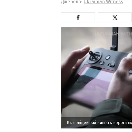
Джерело:
Ukrainian Witness
Як поліцейські нищать ворога п