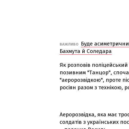
Буде асиметрични
ВАЖЛИВО
Бахмута й Соледара
Як розповів поліцейський –
позивним "Танцор", спочат
"аеророзвідкою", проте піс
росіян разом з технікою, 
Аеророзвідка, яка має тр
солдатів з українських пос