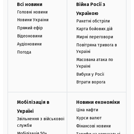
Всі новини
Війна Росії з
Головні новини
Україною
Новини України
Ракетні обстріли
Прямий ефір
Карта бойових дій
Відеоновини
Мирні переговори
Аудіоновини
Повітряна тривога в
Україні
Погода
Масована атака по
Україні
Вибухи у Росії
Втрати ворога
Мобілізація в
Новини економіки
Ціна нафти
Україні
Курси валют
Звільнення з військової
служби
Фінансові новини
Мобілізація 50+