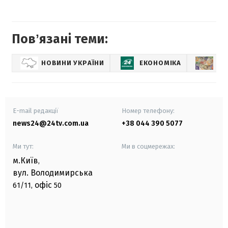
Повʼязані теми:
НОВИНИ УКРАЇНИ
ЕКОНОМІКА
КУ
E-mail редакції
Номер телефону:
news24@24tv.com.ua
+38 044 390 5077
Ми тут:
Ми в соцмережах:
м.Київ
,
вул. Володимирська
офіс
61/11,
50