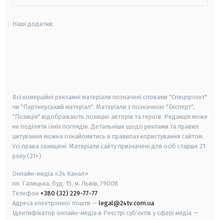
Наші додатки:
android
apple
smart tv
samsung smart tv
Всі комерційні рекламні матеріали позначені словами "Спецпроєкт"
чи "Партнерський матеріал". Матеріали з позначкою "Експерт",
"Позиція" відображають позицію авторів та героїв. Редакція може
не поділяти їхніх поглядів. Детальніше щодо реклами та правил
цитування можна ознайомитись в правилах користування сайтом.
Усі права захищені.
Матеріали сайту призначені для осіб старше
21
року (21+)
Онлайн-медіа «24 Канал»
пл. Галицька, буд. 15, м. Львів, 79008
Телефон
+380 (32) 229-77-77
Адреса електронної пошти —
legal@24tv.com.ua
Ідентифікатор онлайн-медіа в Реєстрі суб'єктів у сфері медіа —