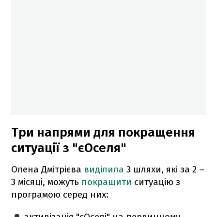
Три напрями для покращення
ситуації з "єОселя"
Олена Дмітрієва
виділила
3 шляхи, які за 2 –
3 місяці, можуть
покращити
ситуацію з
програмою серед них:
активізація "єОселі" на первинному