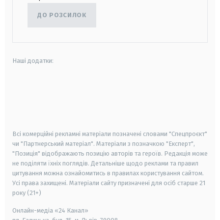
ДО РОЗСИЛОК
Наші додатки:
android
apple
smart tv
samsung smart tv
Всі комерційні рекламні матеріали позначені словами "Спецпроєкт"
чи "Партнерський матеріал". Матеріали з позначкою "Експерт",
"Позиція" відображають позицію авторів та героїв. Редакція може
не поділяти їхніх поглядів. Детальніше щодо реклами та правил
цитування можна ознайомитись в правилах користування сайтом.
Усі права захищені.
Матеріали сайту призначені для осіб старше
21
року (21+)
Онлайн-медіа «24 Канал»