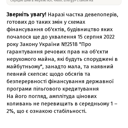
Середні ціни в мережі АЗС «Amic Energy» станом на
Зверніть увагу!
Наразі частка девелоперів,
готових до таких змін у схемах
фінансування об'єктів, будівництво яких
почалося ще до ухвалення 15 серпня 2022
року Закону України №2518 "Про
гарантування речових прав на об'єкти
нерухомого майна, які будуть споруджені в
майбутньому", занадто мала, та наявний
певний скепсис щодо обсягів та
безперервності фінансування державної
програми пільгового кредитування
На його погляд, амплітуда цінових
коливань не перевищить в середньому 1 –
2%, що є ознакою стабільності.