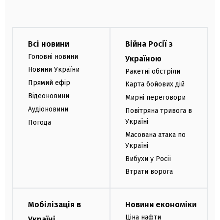
Всі новини
Війна Росії з
Головні новини
Україною
Новини України
Ракетні обстріли
Прямий ефір
Карта бойових дій
Відеоновини
Мирні переговори
Аудіоновини
Повітряна тривога в
Україні
Погода
Масована атака по
Україні
Вибухи у Росії
Втрати ворога
Мобілізація в
Новини економіки
Ціна нафти
Україні