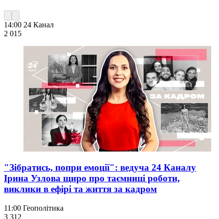
14:00
24 Канал
2 015
"Зібратись, попри емоції": ведуча 24 Каналу
Ірина Узлова щиро про таємниці роботи,
виклики в ефірі та життя за кадром
11:00
Геополітика
3 312