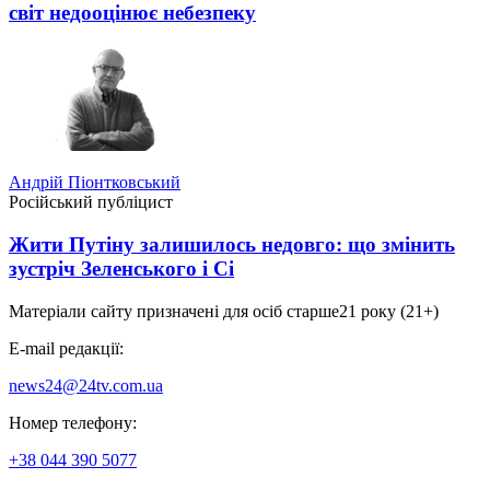
світ недооцінює небезпеку
Андрій Піонтковський
Російський публіцист
Жити Путіну залишилось недовго: що змінить
зустріч Зеленського і Сі
Матеріали сайту призначені для осіб старше
21 року (21+)
E-mail редакції:
news24@24tv.com.ua
Номер телефону:
+38 044 390 5077