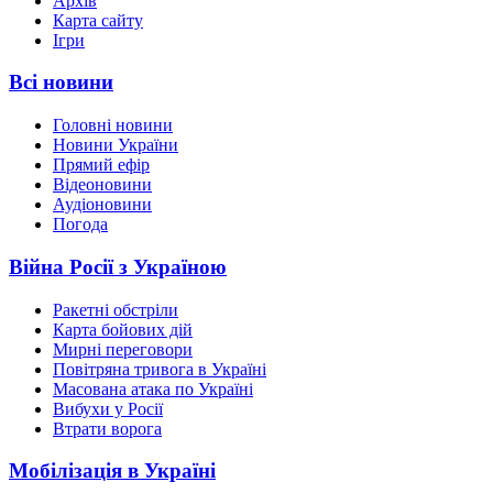
Архів
Карта сайту
Ігри
Всі новини
Головні новини
Новини України
Прямий ефір
Відеоновини
Аудіоновини
Погода
Війна Росії з Україною
Ракетні обстріли
Карта бойових дій
Мирні переговори
Повітряна тривога в Україні
Масована атака по Україні
Вибухи у Росії
Втрати ворога
Мобілізація в Україні