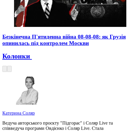
Безкінечна П'ятиденна війна 08-08-08: як Грузія
опинилась під контролем Москви
Колонки
Катерина Соляр
Ведуча авторського проєкту "Підгорає" і Соляр Live та
співведуча програми Овдієнко і Соляр Live. Стала