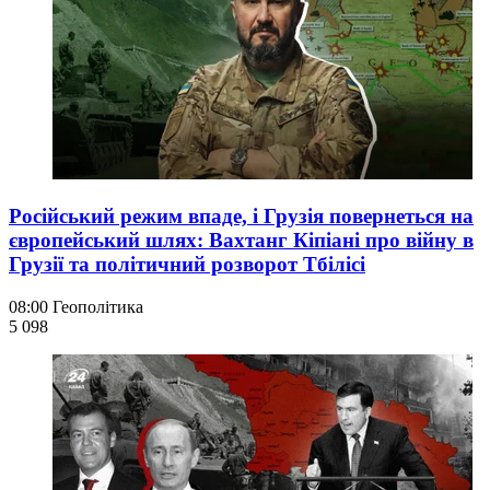
Російський режим впаде, і Грузія повернеться на
європейський шлях: Вахтанг Кіпіані про війну в
Грузії та політичний розворот Тбілісі
08:00
Геополітика
5 098