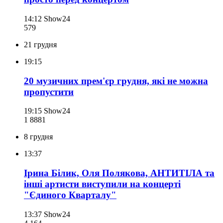
14:12
Show24
579
21 грудня
19:15
20 музичних прем'єр грудня, які не можна
пропустити
19:15
Show24
1 888
1
8 грудня
13:37
Ірина Білик, Оля Полякова, АНТИТІЛА та
інші артисти виступили на концерті
"Єдиного Кварталу"
13:37
Show24