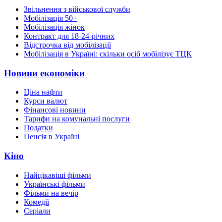
Звільнення з військової служби
Мобілізація 50+
Мобілізація жінок
Контракт для 18-24-річних
Відстрочка від мобілізації
Мобілізація в Україні: скільки осіб мобілізує ТЦК
Новини економіки
Ціна нафти
Курси валют
Фінансові новини
Тарифи на комунальні послуги
Податки
Пенсія в Україні
Кіно
Найцікавіші фільми
Українські фільми
Фільми на вечір
Комедії
Серіали