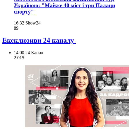
Україною: "Майже 40 міст і три Палаци
спорту"
16:32
Show24
89
Ексклюзиви 24 каналу
14:00
24 Канал
2 015