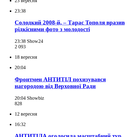
23 вересня
23:38
Солодкий 2008-й, – Тарас Тополя вразив
рідкісними фото з молодості
23:38
Show24
2 093
18 вересня
20:04
Фронтмен АНТИТІЛ похизувався
нагородою від Верховної Ради
20:04
Showbiz
828
12 вересня
16:32
АНТИТІЛА оголосила масштабний тур