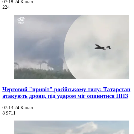
07:18
24 Канал
224
Черговий "привіт" російському тилу: Татарстан
атакують дрони, під ударом міг опинитися НПЗ
07:13
24 Канал
8 971
1