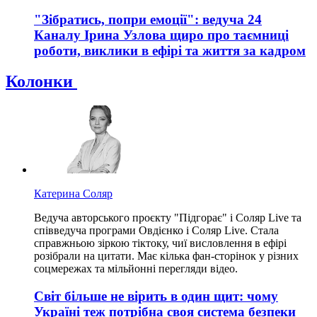
"Зібратись, попри емоції": ведуча 24
Каналу Ірина Узлова щиро про таємниці
роботи, виклики в ефірі та життя за кадром
Колонки
Катерина Соляр
Ведуча авторського проєкту "Підгорає" і Соляр Live та
співведуча програми Овдієнко і Соляр Live. Стала
справжньою зіркою тіктоку, чиї висловлення в ефірі
розібрали на цитати. Має кілька фан-сторінок у різних
соцмережах та мільйонні перегляди відео.
Світ більше не вірить в один щит: чому
Україні теж потрібна своя система безпеки