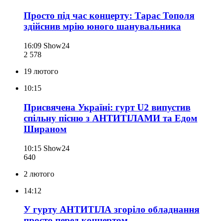
Просто під час концерту: Тарас Тополя
здійснив мрію юного шанувальника
16:09
Show24
2 578
19 лютого
10:15
Присвячена Україні: гурт U2 випустив
спільну пісню з АНТИТІЛАМИ та Едом
Шираном
10:15
Show24
640
2 лютого
14:12
У гурту АНТИТІЛА згоріло обладнання
просто перед концертом