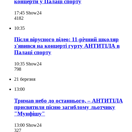
концерти у Палаці спорту
17:45
Show24
418
2
10:35
Після вірусного відео: 11-річний школяр
з'явився на концерті гурту АНТИТІЛА в
Палаці спорту
10:35
Show24
798
21 березня
13:00
Тримав небо до останнього, – АНТИТІЛА
присвятили пісню загиблому льотчику
"Мунфішу"
13:00
Show24
327