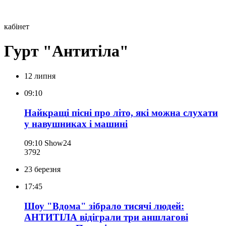
кабінет
Гурт "Антитіла"
12 липня
09:10
Найкращі пісні про літо, які можна слухати
у навушниках і машині
09:10
Show24
379
2
23 березня
17:45
Шоу "Вдома" зібрало тисячі людей:
АНТИТІЛА відіграли три аншлагові