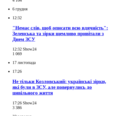
4 164
6 грудня
12:32
"Немає слів, щоб описати всю вдячність":
Зеленська та зірки щемливо привітали з
Днем ЗСУ
12:32
Show24
1 069
17 листопада
17:26
Не тільки Козловський: українські зірки,
які були в ЗСУ, але повернулись до
цивільного життя
17:26
Show24
3 386