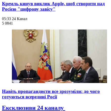
Кремль кинув виклик Apple, щоб створити над
Росією "цифрову завісу"
05:33
24 Канал
5 084
1
Навіть пропагандисти все зрозуміли: до чого
готуються всередині Росії
Ексклюзиви 24 каналу