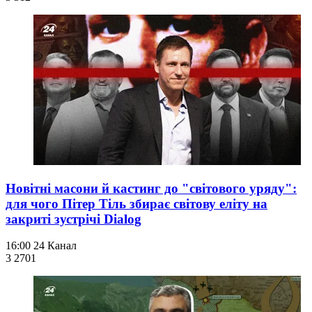
Новітні масони й кастинг до "світового уряду":
для чого Пітер Тіль збирає світову еліту на
закриті зустрічі Dialog
16:00
24 Канал
3 270
1