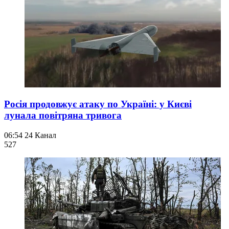
Росія продовжує атаку по Україні: у Києві
лунала повітряна тривога
06:54
24 Канал
527