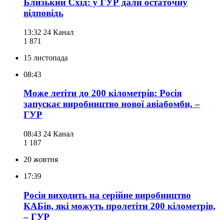
Близький Схід: у ГУР дали остаточну
відповідь
13:32
24 Канал
1 871
15 листопада
08:43
Може летіти до 200 кілометрів: Росія
запускає виробництво нової авіабомби, –
ГУР
08:43
24 Канал
1 187
20 жовтня
17:39
Росія виходить на серійне виробництво
КАБів, які можуть пролетіти 200 кілометрів,
– ГУР