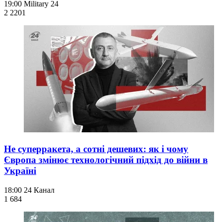
19:00
Military 24
2 220
1
Не суперракета, а сотні дешевих: як і чому
Європа змінює технологічний підхід до війни в
Україні
18:00
24 Канал
1 684