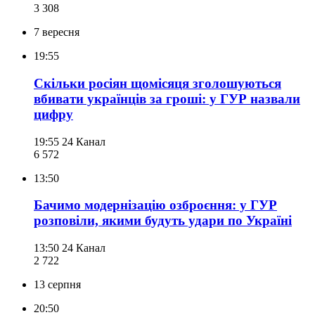
3 308
7 вересня
19:55
Скільки росіян щомісяця зголошуються
вбивати українців за гроші: у ГУР назвали
цифру
19:55
24 Канал
6 572
13:50
Бачимо модернізацію озброєння: у ГУР
розповіли, якими будуть удари по Україні
13:50
24 Канал
2 722
13 серпня
20:50