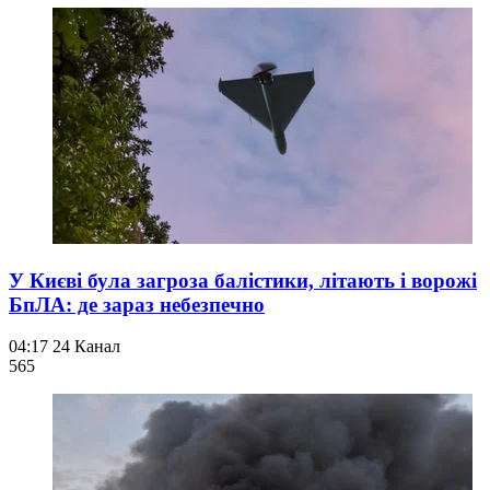
У Києві була загроза балістики, літають і ворожі
БпЛА: де зараз небезпечно
04:17
24 Канал
565