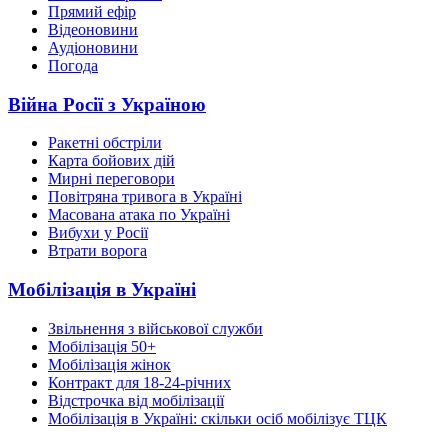
Прямий ефір
Відеоновини
Аудіоновини
Погода
Війна Росії з Україною
Ракетні обстріли
Карта бойових дій
Мирні переговори
Повітряна тривога в Україні
Масована атака по Україні
Вибухи у Росії
Втрати ворога
Мобілізація в Україні
Звільнення з військової служби
Мобілізація 50+
Мобілізація жінок
Контракт для 18-24-річних
Відстрочка від мобілізації
Мобілізація в Україні: скільки осіб мобілізує ТЦК