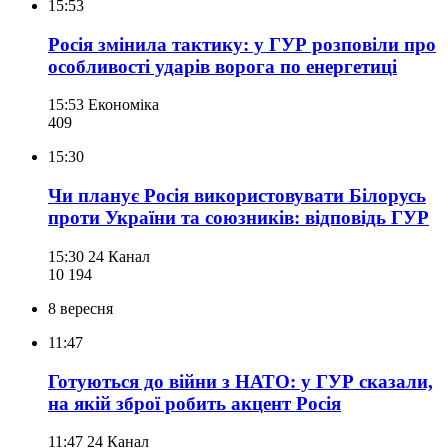
15:53
Росія змінила тактику: у ГУР розповіли про
особливості ударів ворога по енергетиці
15:53
Економіка
409
15:30
Чи планує Росія використовувати Білорусь
проти України та союзників: відповідь ГУР
15:30
24 Канал
10 194
8 вересня
11:47
Готуються до війни з НАТО: у ГУР сказали,
на якій зброї робить акцент Росія
11:47
24 Канал