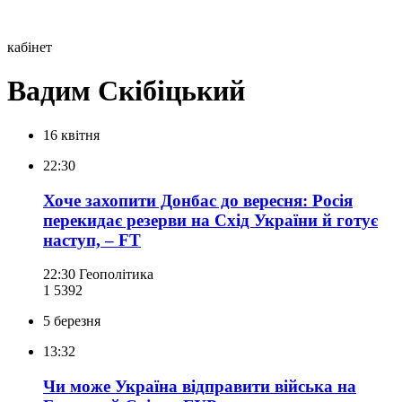
кабінет
Вадим Скібіцький
16 квітня
22:30
Хоче захопити Донбас до вересня: Росія
перекидає резерви на Схід України й готує
наступ, – FT
22:30
Геополітика
1 539
2
5 березня
13:32
Чи може Україна відправити війська на