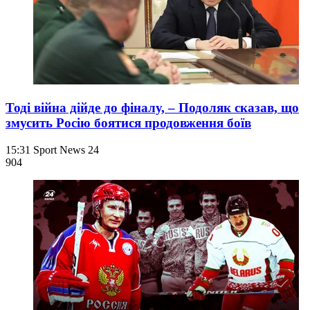
Тоді війна дійде до фіналу, – Подоляк сказав, що
змусить Росію боятися продовження боїв
15:31
Sport News 24
904