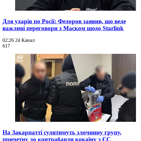
Для ударів по Росії: Федоров заявив, що веде
важливі переговори з Маском щодо Starlink
02:26
24 Канал
617
На Закарпатті судитимуть злочинну групу,
причетну до контрабанди кокаїну з ЄС