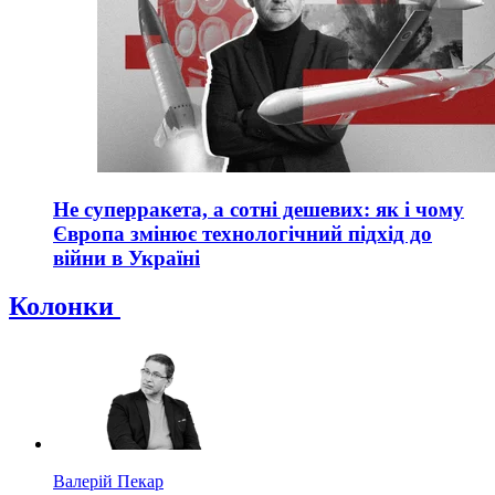
Не суперракета, а сотні дешевих: як і чому
Європа змінює технологічний підхід до
війни в Україні
Колонки
Валерій Пекар