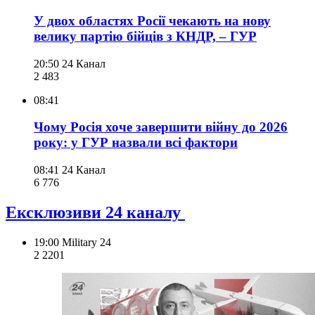
У двох областях Росії чекають на нову
велику партію бійців з КНДР, – ГУР
20:50
24 Канал
2 483
08:41
Чому Росія хоче завершити війну до 2026
року: у ГУР назвали всі фактори
08:41
24 Канал
6 776
Ексклюзиви 24 каналу
19:00
Military 24
2 220
1