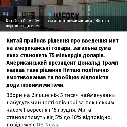
Китай та США обміняються торговими митами
/ Фото з
відкритих джерел
Китай прийняв рішення про введення мит
на американські товари, загальна сума
яких становить 75 мільярдів доларів.
Американський президент Дональд Трамп
назвав таке рішення Китаю політично
вмотивованим та пообіцяв відповісти
додатковими митами.
Збори на більше ніж 5 тисяч найменувань
набудуть чинності опівночі за пекінським
часом 1 вересня і 15 грудня. Мита
становитимуть від 5% до 10% відповідно,
повідомляє
US News
.