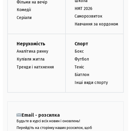
Школа
Фільми на вечір
НМТ 2026
Комедії
Саморозвиток
Серіали
Навчання за кордоном
Нерухомість
Спорт
Аналітика ринку
Бокс
Купівля житла
Футбол
Тренди і натхнення
Теніс
Біатлон
Інші види спорту
Email - розсилка
Будьте в курсі всіх новин і оновлень!
Перейдіть на сторінку наших розсилок, щоб