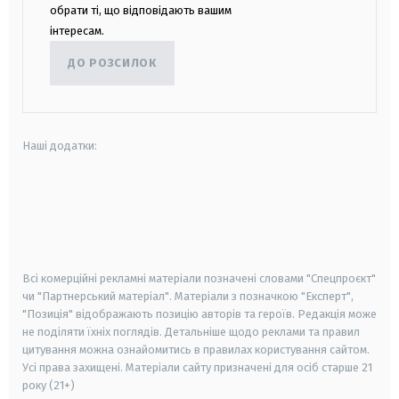
обрати ті, що відповідають вашим
інтересам.
ДО РОЗСИЛОК
Наші додатки:
android
apple
smart tv
samsung smart tv
Всі комерційні рекламні матеріали позначені словами "Спецпроєкт"
чи "Партнерський матеріал". Матеріали з позначкою "Експерт",
"Позиція" відображають позицію авторів та героїв. Редакція може
не поділяти їхніх поглядів. Детальніше щодо реклами та правил
цитування можна ознайомитись в правилах користування сайтом.
Усі права захищені.
Матеріали сайту призначені для осіб старше
21
року (21+)