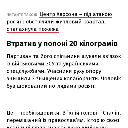
Центр Херсона – під атакою
ЧИТАЙТЕ ТАКОЖ
росіян: обстріляли житловий квартал,
спалахнула пожежа
Втратив у полоні 20 кілограмів
Партизан та його спільники шукали зв'язок
із військовими ЗСУ та українськими
спецслужбами. Учасники руху опору
знищили 3 знищених колаборанти. Чоловік
був шокований поглядами росіян.
Це – необільшовики. В їхній голові – Сталін,
перемішаний із православ’ям. Історію своєї
країни ці люди знають дуже вибірково,