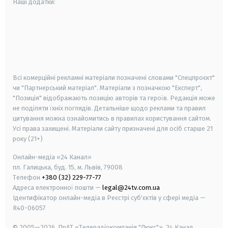
Наші додатки:
android
apple
smart tv
samsung smart tv
Всі комерційні рекламні матеріали позначені словами "Спецпроєкт"
чи "Партнерський матеріал". Матеріали з позначкою "Експерт",
"Позиція" відображають позицію авторів та героїв. Редакція може
не поділяти їхніх поглядів. Детальніше щодо реклами та правил
цитування можна ознайомитись в правилах користування сайтом.
Усі права захищені.
Матеріали сайту призначені для осіб старше
21
року (21+)
Онлайн-медіа «24 Канал»
пл. Галицька, буд. 15, м. Львів, 79008
Телефон
+380 (32) 229-77-77
Адреса електронної пошти —
legal@24tv.com.ua
Ідентифікатор онлайн-медіа в Реєстрі суб'єктів у сфері медіа —
R40-06057
© 2005—2026,
ПрАТ «Телерадіокомпанія "Люкс"», 24 Канал.