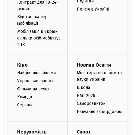
Податки
Контракт для 18-24-
річних
Пенсія в Україні
Відстрочка від
мобілізації
Мобілізація в Україні:
скільки осіб мобілізує
ТЦК
Кіно
Новини Освіти
Найцікавіші фільми
Міністерство освіти та
науки України
Українські фільми
Школа
Фільми на вечір
НМТ 2026
Комедії
Саморозвиток
Серіали
Навчання за кордоном
Нерухомість
Спорт