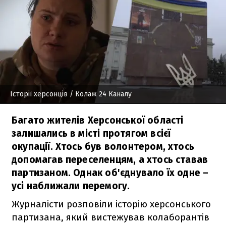
Історії херсонців
/ Колаж 24 Каналу
Багато жителів Херсонської області
залишались в місті протягом всієї
окупації. Хтось був волонтером, хтось
допомагав переселенцям, а хтось ставав
партизаном. Однак об'єднувало їх одне –
усі наближали перемогу.
Журналісти розповіли історію херсонського
партизана, який вистежував колаборантів