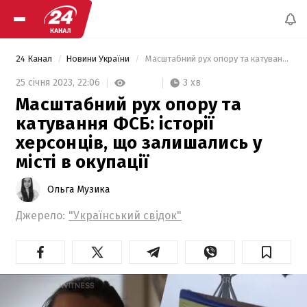
24 Канал
Новини України
 Масштабний рух опору та катування ФСБ: історії херсонців, що залишались у місті в окупації 
3 хв
25 січня 2023,
22:06
Масштабний рух опору та
катування ФСБ: історії
херсонців, що залишались у
місті в окупації
Ольга Музика
Джерело:
"Український свідок"